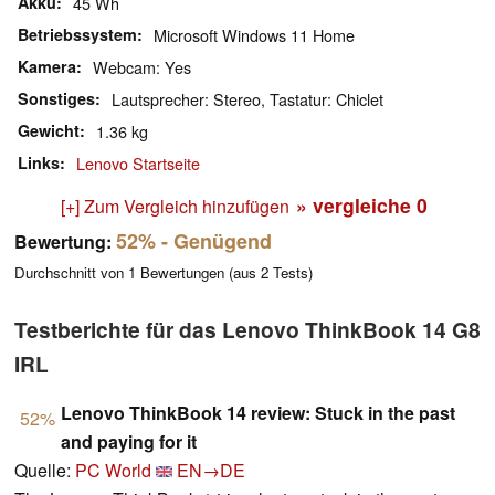
Akku
45 Wh
Betriebssystem
Microsoft Windows 11 Home
Kamera
Webcam: Yes
Sonstiges
Lautsprecher: Stereo, Tastatur: Chiclet
Gewicht
1.36 kg
Links
Lenovo Startseite
» vergleiche
0
[+] Zum Vergleich hinzufügen
52%
- Genügend
Bewertung:
Durchschnitt von
1
Bewertungen (aus
2
Tests)
Testberichte für das Lenovo ThinkBook 14 G8
IRL
Lenovo ThinkBook 14 review: Stuck in the past
52%
and paying for it
Quelle:
PC World
EN→DE