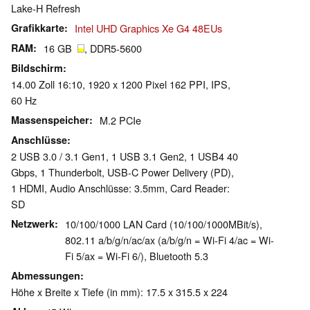
Lake-H Refresh
Grafikkarte
Intel UHD Graphics Xe G4 48EUs
RAM
16 GB
, DDR5-5600
Bildschirm
14.00 Zoll 16:10, 1920 x 1200 Pixel 162 PPI, IPS,
60 Hz
Massenspeicher
M.2 PCIe
Anschlüsse
2 USB 3.0 / 3.1 Gen1, 1 USB 3.1 Gen2, 1 USB4 40
Gbps, 1 Thunderbolt, USB-C Power Delivery (PD),
1 HDMI, Audio Anschlüsse: 3.5mm, Card Reader:
SD
Netzwerk
10/100/1000 LAN Card (10/100/1000MBit/s),
802.11 a/b/g/n/ac/ax (a/b/g/n = Wi-Fi 4/ac = Wi-
Fi 5/ax = Wi-Fi 6/), Bluetooth 5.3
Abmessungen
Höhe x Breite x Tiefe (in mm): 17.5 x 315.5 x 224