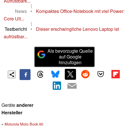
Aufrüstbark...
|
News
•
Kompaktes Office-Notebook mit viel Power:
Core Ult...
|
Testbericht
•
Dieser erschwingliche Lenovo Laptop ist
aufrüstbar...
Als bevorzugte Quelle
auf Google
hinzufügen
Geräte
anderer
Hersteller
Motorola Moto Book 60