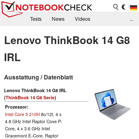
Tests
News
Videos
...
Benchmarks & Tech
Externe Tests
Lenovo ThinkBook 14 G8
Kaufberatung
Deals
Suche
Jobs
IRL
Forum
Ausstattung / Datenblatt
Lenovo ThinkBook 14 G8 IRL
(
ThinkBook 14 G8 Serie
)
Prozessor
Intel Core 5 210H
8c/12t, 4 x
4.8 GHz Intel Raptor Cove P-
Core, 4 x 3.6 GHz Intel
Gracemont E-Core, Raptor