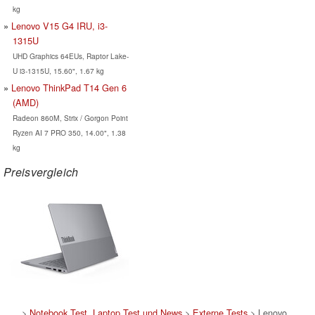
kg
Lenovo V15 G4 IRU, i3-
1315U
UHD Graphics 64EUs, Raptor Lake-
U i3-1315U, 15.60", 1.67 kg
Lenovo ThinkPad T14 Gen 6
(AMD)
Radeon 860M, Strix / Gorgon Point
Ryzen AI 7 PRO 350, 14.00", 1.38
kg
Preisvergleich
>
Notebook Test, Laptop Test und News
>
Externe Tests
> Lenovo