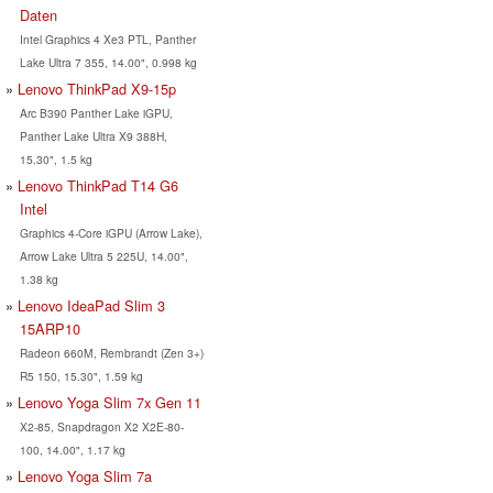
Daten
Intel Graphics 4 Xe3 PTL, Panther
Lake Ultra 7 355, 14.00", 0.998 kg
Lenovo ThinkPad X9-15p
Arc B390 Panther Lake iGPU,
Panther Lake Ultra X9 388H,
15.30", 1.5 kg
Lenovo ThinkPad T14 G6
Intel
Graphics 4-Core iGPU (Arrow Lake),
Arrow Lake Ultra 5 225U, 14.00",
1.38 kg
Lenovo IdeaPad Slim 3
15ARP10
Radeon 660M, Rembrandt (Zen 3+)
R5 150, 15.30", 1.59 kg
Lenovo Yoga Slim 7x Gen 11
X2-85, Snapdragon X2 X2E-80-
100, 14.00", 1.17 kg
Lenovo Yoga Slim 7a