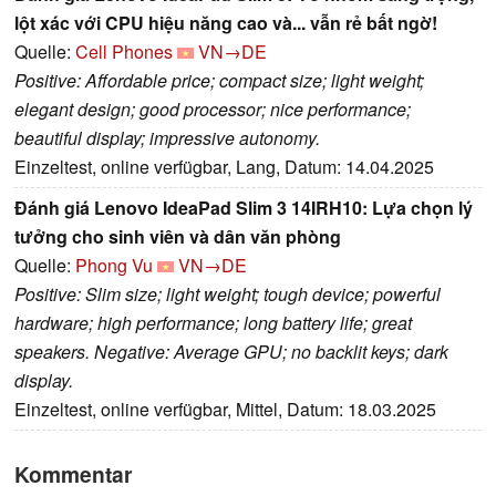
lột xác với CPU hiệu năng cao và... vẫn rẻ bất ngờ!
Quelle:
Cell Phones
VN→DE
Positive: Affordable price; compact size; light weight;
elegant design; good processor; nice performance;
beautiful display; impressive autonomy.
Einzeltest, online verfügbar, Lang, Datum: 14.04.2025
Đánh giá Lenovo IdeaPad Slim 3 14IRH10: Lựa chọn lý
tưởng cho sinh viên và dân văn phòng
Quelle:
Phong Vu
VN→DE
Positive: Slim size; light weight; tough device; powerful
hardware; high performance; long battery life; great
speakers. Negative: Average GPU; no backlit keys; dark
display.
Einzeltest, online verfügbar, Mittel, Datum: 18.03.2025
Kommentar