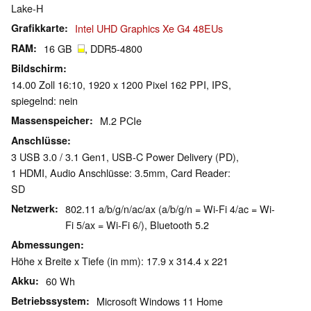
Lake-H
Grafikkarte
Intel UHD Graphics Xe G4 48EUs
RAM
16 GB
, DDR5-4800
Bildschirm
14.00 Zoll 16:10, 1920 x 1200 Pixel 162 PPI, IPS,
spiegelnd: nein
Massenspeicher
M.2 PCIe
Anschlüsse
3 USB 3.0 / 3.1 Gen1, USB-C Power Delivery (PD),
1 HDMI, Audio Anschlüsse: 3.5mm, Card Reader:
SD
Netzwerk
802.11 a/b/g/n/ac/ax (a/b/g/n = Wi-Fi 4/ac = Wi-
Fi 5/ax = Wi-Fi 6/), Bluetooth 5.2
Abmessungen
Höhe x Breite x Tiefe (in mm): 17.9 x 314.4 x 221
Akku
60 Wh
Betriebssystem
Microsoft Windows 11 Home