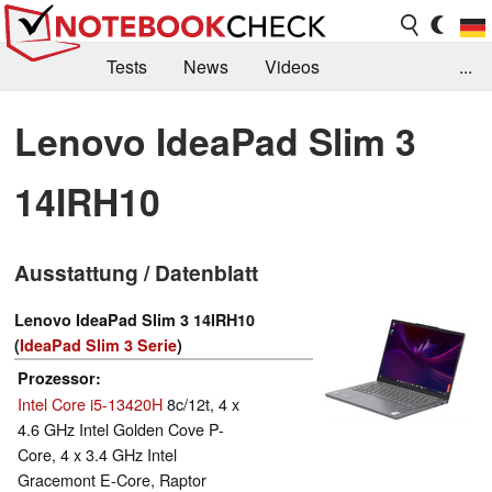
Tests
News
Videos
...
Benchmarks & Tech
Externe Tests
Lenovo IdeaPad Slim 3
Kaufberatung
Deals
Suche
Jobs
14IRH10
Forum
Ausstattung / Datenblatt
Lenovo IdeaPad Slim 3 14IRH10
(
IdeaPad Slim 3 Serie
)
Prozessor
Intel Core i5-13420H
8c/12t, 4 x
4.6 GHz Intel Golden Cove P-
Core, 4 x 3.4 GHz Intel
Gracemont E-Core, Raptor