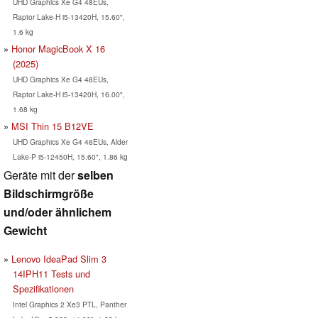
UHD Graphics Xe G4 48EUs,
Raptor Lake-H i5-13420H, 15.60",
1.6 kg
Honor MagicBook X 16
(2025)
UHD Graphics Xe G4 48EUs,
Raptor Lake-H i5-13420H, 16.00",
1.68 kg
MSI Thin 15 B12VE
UHD Graphics Xe G4 48EUs, Alder
Lake-P i5-12450H, 15.60", 1.86 kg
Geräte mit der
selben
Bildschirmgröße
und/oder ähnlichem
Gewicht
Lenovo IdeaPad Slim 3
14IPH11 Tests und
Spezifikationen
Intel Graphics 2 Xe3 PTL, Panther