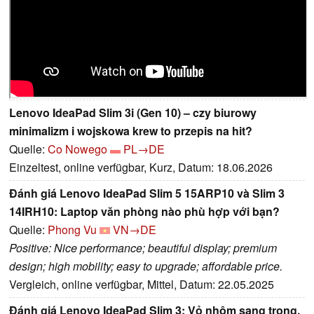
Lenovo IdeaPad Slim 3i (Gen 10) – czy biurowy
minimalizm i wojskowa krew to przepis na hit?
Quelle:
Co Nowego
PL→DE
Einzeltest, online verfügbar, Kurz, Datum: 18.06.2026
Đánh giá Lenovo IdeaPad Slim 5 15ARP10 và Slim 3
14IRH10: Laptop văn phòng nào phù hợp với bạn?
Quelle:
Phong Vu
VN→DE
Positive: Nice performance; beautiful display; premium
design; high mobility; easy to upgrade; affordable price.
Vergleich, online verfügbar, Mittel, Datum: 22.05.2025
Đánh giá Lenovo IdeaPad Slim 3: Vỏ nhôm sang trọng,