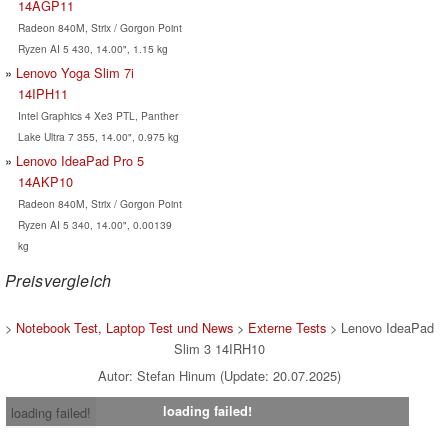
14AGP11
Radeon 840M, Strix / Gorgon Point
Ryzen AI 5 430, 14.00", 1.15 kg
Lenovo Yoga Slim 7i
14IPH11
Intel Graphics 4 Xe3 PTL, Panther
Lake Ultra 7 355, 14.00", 0.975 kg
Lenovo IdeaPad Pro 5
14AKP10
Radeon 840M, Strix / Gorgon Point
Ryzen AI 5 340, 14.00", 0.00139
kg
Preisvergleich
>
Notebook Test, Laptop Test und News
>
Externe Tests
> Lenovo IdeaPad
Slim 3 14IRH10
Autor: Stefan Hinum (Update: 20.07.2025)
loading failed!
loading failed!