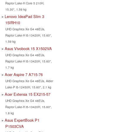
Raptor Lake-H Core 5 210H,
15.30", 1.59 kg
Lenovo IdeaPad Slim 3
15IRH10
UHD Graphics Xe G4 48EUs,
Raptor Lake-H i5-13420H, 15.60",
1.59 kg
Asus Vivobook 15 X1502VA
UHD Graphics Xe G4 48EUs,
Raptor Lake-H i5-13420H, 15.60",
1.7 kg
Acer Aspire 7 A715-76
UHD Graphics Xe G4 48EUs, Alder
Lake-P i5-12450H, 15.60", 2.1 kg
Acer Extensa 15 EX215-57
UHD Graphics Xe G4 48EUs,
Raptor Lake-H i5-13420H, 15.60",
1.8 kg
Asus ExpertBook P1
P1503CVA