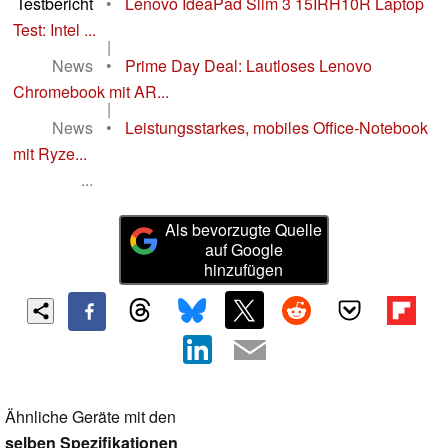
Testbericht
•
Lenovo IdeaPad Slim 3 15IRH10R Laptop
Test: Intel ...
|
News
•
Prime Day Deal: Lautloses Lenovo
Chromebook mit AR...
|
News
•
Leistungsstarkes, mobiles Office-Notebook
mit Ryze...
...
Als bevorzugte Quelle
auf Google
hinzufügen
Ähnliche Geräte mit den
selben Spezifikationen