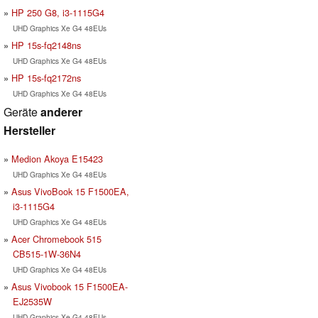
HP 250 G8, i3-1115G4
UHD Graphics Xe G4 48EUs
HP 15s-fq2148ns
UHD Graphics Xe G4 48EUs
HP 15s-fq2172ns
UHD Graphics Xe G4 48EUs
Geräte
anderer
Hersteller
Medion Akoya E15423
UHD Graphics Xe G4 48EUs
Asus VivoBook 15 F1500EA,
i3-1115G4
UHD Graphics Xe G4 48EUs
Acer Chromebook 515
CB515-1W-36N4
UHD Graphics Xe G4 48EUs
Asus Vivobook 15 F1500EA-
EJ2535W
UHD Graphics Xe G4 48EUs