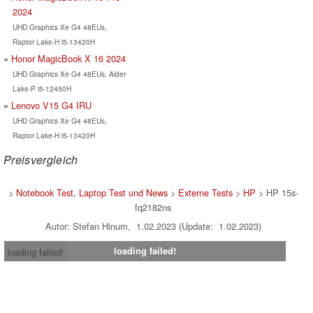
2024
UHD Graphics Xe G4 48EUs,
Raptor Lake-H i5-13420H
Honor MagicBook X 16 2024
UHD Graphics Xe G4 48EUs, Alder
Lake-P i5-12450H
Lenovo V15 G4 IRU
UHD Graphics Xe G4 48EUs,
Raptor Lake-H i5-13420H
Preisvergleich
>
Notebook Test, Laptop Test und News
>
Externe Tests
>
HP
> HP 15s-
fq2182ns
Autor: Stefan Hinum, 1.02.2023 (Update: 1.02.2023)
loading failed!
loading failed!