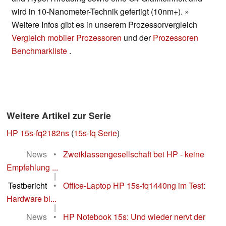
wird in 10-Nanometer-Technik gefertigt (10nm+). »
Weitere Infos gibt es in unserem Prozessorvergleich
Vergleich mobiler Prozessoren
und der
Prozessoren
Benchmarkliste
.
Weitere Artikel zur Serie
HP 15s-fq2182ns
(
15s-fq Serie
)
News
•
Zweiklassengesellschaft bei HP - keine
Empfehlung ...
|
Testbericht
•
Office-Laptop HP 15s-fq1440ng im Test:
Hardware bl...
|
News
•
HP Notebook 15s: Und wieder nervt der