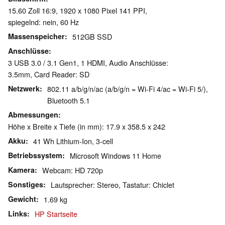
15.60 Zoll 16:9, 1920 x 1080 Pixel 141 PPI,
spiegelnd: nein, 60 Hz
Massenspeicher
512GB SSD
Anschlüsse
3 USB 3.0 / 3.1 Gen1, 1 HDMI, Audio Anschlüsse:
3.5mm, Card Reader: SD
Netzwerk
802.11 a/b/g/n/ac (a/b/g/n = Wi-Fi 4/ac = Wi-Fi 5/),
Bluetooth 5.1
Abmessungen
Höhe x Breite x Tiefe (in mm): 17.9 x 358.5 x 242
Akku
41 Wh Lithium-Ion, 3-cell
Betriebssystem
Microsoft Windows 11 Home
Kamera
Webcam: HD 720p
Sonstiges
Lautsprecher: Stereo, Tastatur: Chiclet
Gewicht
1.69 kg
Links
HP Startseite