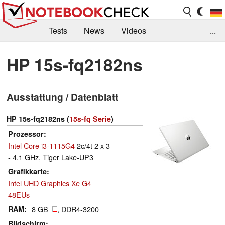
Tests
News
Videos
...
Benchmarks & Tech
Externe Tests
HP 15s-fq2182ns
Kaufberatung
Deals
Suche
Jobs
Ausstattung / Datenblatt
Forum
HP 15s-fq2182ns (
15s-fq Serie
)
Prozessor
Intel Core i3-1115G4
2c/4t 2 x 3
- 4.1 GHz, Tiger Lake-UP3
Grafikkarte
Intel UHD Graphics Xe G4
48EUs
RAM
8 GB
, DDR4-3200
Bildschirm