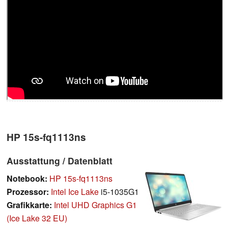
HP 15s-fq1113ns
Ausstattung / Datenblatt
Notebook:
HP 15s-fq1113ns
Prozessor:
Intel Ice Lake
i5-1035G1
Grafikkarte:
Intel UHD Graphics G1
(Ice Lake 32 EU)