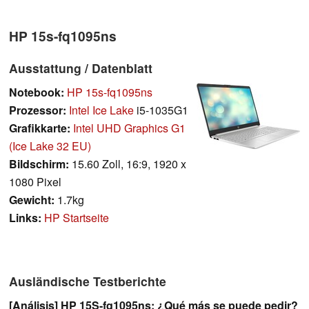
HP 15s-fq1095ns
Ausstattung / Datenblatt
Notebook:
HP 15s-fq1095ns
Prozessor:
Intel Ice Lake
i5-1035G1
Grafikkarte:
Intel UHD Graphics G1
(Ice Lake 32 EU)
Bildschirm:
15.60 Zoll, 16:9, 1920 x
1080 Pixel
Gewicht:
1.7kg
Links:
HP Startseite
Ausländische Testberichte
[Análisis] HP 15S-fq1095ns: ¿Qué más se puede pedir?