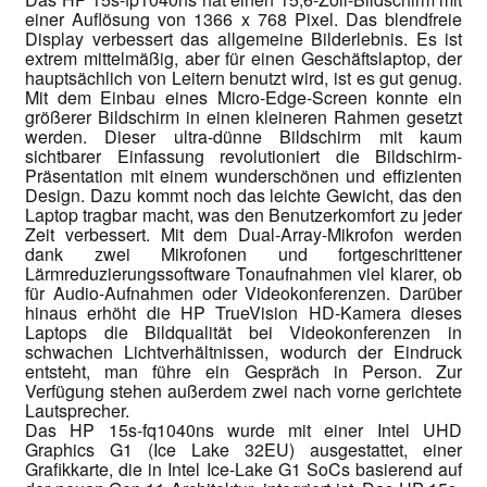
einer Auflösung von 1366 x 768 Pixel. Das blendfreie
Display verbessert das allgemeine Bilderlebnis. Es ist
extrem mittelmäßig, aber für einen Geschäftslaptop, der
hauptsächlich von Leitern benutzt wird, ist es gut genug.
Mit dem Einbau eines Micro-Edge-Screen konnte ein
größerer Bildschirm in einen kleineren Rahmen gesetzt
werden. Dieser ultra-dünne Bildschirm mit kaum
sichtbarer Einfassung revolutioniert die Bildschirm-
Präsentation mit einem wunderschönen und effizienten
Design. Dazu kommt noch das leichte Gewicht, das den
Laptop tragbar macht, was den Benutzerkomfort zu jeder
Zeit verbessert. Mit dem Dual-Array-Mikrofon werden
dank zwei Mikrofonen und fortgeschrittener
Lärmreduzierungssoftware Tonaufnahmen viel klarer, ob
für Audio-Aufnahmen oder Videokonferenzen. Darüber
hinaus erhöht die HP TrueVision HD-Kamera dieses
Laptops die Bildqualität bei Videokonferenzen in
schwachen Lichtverhältnissen, wodurch der Eindruck
entsteht, man führe ein Gespräch in Person. Zur
Verfügung stehen außerdem zwei nach vorne gerichtete
Lautsprecher.
Das HP 15s-fq1040ns wurde mit einer Intel UHD
Graphics G1 (Ice Lake 32EU) ausgestattet, einer
Grafikkarte, die in Intel Ice-Lake G1 SoCs basierend auf