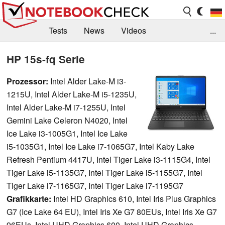
Tests
News
Videos
...
Benchmarks & Tech
Externe Tests
HP 15s-fq Serie
Kaufberatung
Deals
Suche
Jobs
Prozessor:
Intel Alder Lake-M i3-
1215U, Intel Alder Lake-M i5-1235U,
Forum
Intel Alder Lake-M i7-1255U, Intel
Gemini Lake Celeron N4020, Intel
Ice Lake i3-1005G1, Intel Ice Lake
i5-1035G1, Intel Ice Lake i7-1065G7, Intel Kaby Lake
Refresh Pentium 4417U, Intel Tiger Lake i3-1115G4, Intel
Tiger Lake i5-1135G7, Intel Tiger Lake i5-1155G7, Intel
Tiger Lake i7-1165G7, Intel Tiger Lake i7-1195G7
Grafikkarte:
Intel HD Graphics 610, Intel Iris Plus Graphics
G7 (Ice Lake 64 EU), Intel Iris Xe G7 80EUs, Intel Iris Xe G7
96EUs, Intel UHD Graphics 600, Intel UHD Graphics