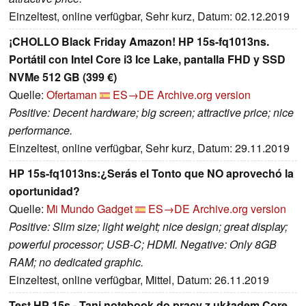
Einzeltest, online verfügbar, Sehr kurz, Datum: 02.12.2019
¡CHOLLO Black Friday Amazon! HP 15s-fq1013ns.
Portátil con Intel Core i3 Ice Lake, pantalla FHD y SSD
NVMe 512 GB (399 €)
Quelle:
Ofertaman
ES→DE
Archive.org version
Positive: Decent hardware; big screen; attractive price; nice
performance.
Einzeltest, online verfügbar, Sehr kurz, Datum: 29.11.2019
HP 15s-fq1013ns:¿Serás el Tonto que NO aprovechó la
oportunidad?
Quelle:
Mi Mundo Gadget
ES→DE
Archive.org version
Positive: Slim size; light weight; nice design; great display;
powerful processor; USB-C; HDMI. Negative: Only 8GB
RAM; no dedicated graphic.
Einzeltest, online verfügbar, Mittel, Datum: 26.11.2019
Test HP 15s - Tani notebook do pracy z układem Core