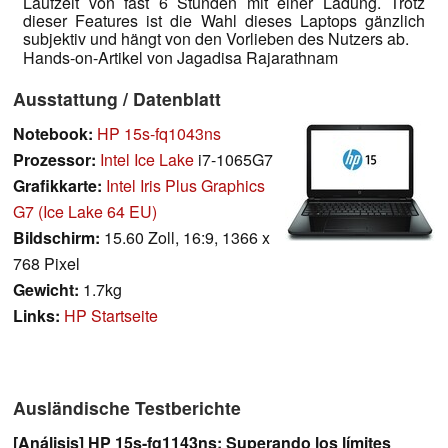
Laufzeit von fast 6 Stunden mit einer Ladung. Trotz
dieser Features ist die Wahl dieses Laptops gänzlich
subjektiv und hängt von den Vorlieben des Nutzers ab.
Hands-on-Artikel von Jagadisa Rajarathnam
Ausstattung / Datenblatt
Notebook:
HP 15s-fq1043ns
Prozessor:
Intel Ice Lake
i7-1065G7
Grafikkarte:
Intel Iris Plus Graphics
G7 (Ice Lake 64 EU)
Bildschirm:
15.60 Zoll, 16:9, 1366 x
768 Pixel
Gewicht:
1.7kg
Links:
HP Startseite
Ausländische Testberichte
[Análisis] HP 15s-fq1143ns: Superando los límites