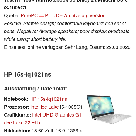
i3-1005G1
Quelle:
PurePC
PL→DE
Archive.org version
Positive: Simple design; comfortable keyboard; rich set of
ports. Negative: Average speakers; poor display; overheats
while using; short battery life.
Einzeltest, online verfügbar, Sehr Lang, Datum: 29.03.2020
HP 15s-fq1021ns
Ausstattung / Datenblatt
Notebook:
HP 15s-fq1021ns
Prozessor:
Intel Ice Lake
i5-1035G1
Grafikkarte:
Intel UHD Graphics G1
(Ice Lake 32 EU)
Bildschirm:
15.60 Zoll, 16:9, 1366 x