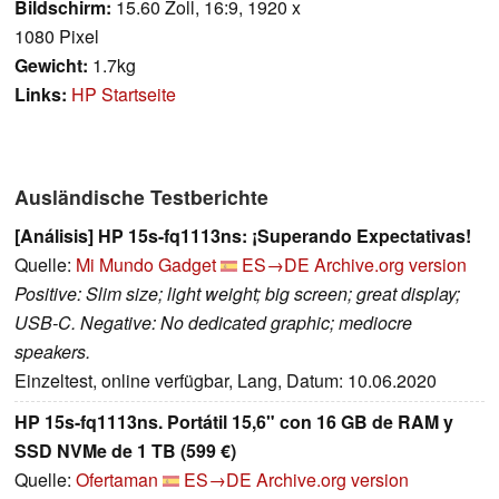
Bildschirm:
15.60 Zoll, 16:9, 1920 x
1080 Pixel
Gewicht:
1.7kg
Links:
HP Startseite
Ausländische Testberichte
[Análisis] HP 15s-fq1113ns: ¡Superando Expectativas!
Quelle:
Mi Mundo Gadget
ES→DE
Archive.org version
Positive: Slim size; light weight; big screen; great display;
USB-C. Negative: No dedicated graphic; mediocre
speakers.
Einzeltest, online verfügbar, Lang, Datum: 10.06.2020
HP 15s-fq1113ns. Portátil 15,6" con 16 GB de RAM y
SSD NVMe de 1 TB (599 €)
Quelle:
Ofertaman
ES→DE
Archive.org version