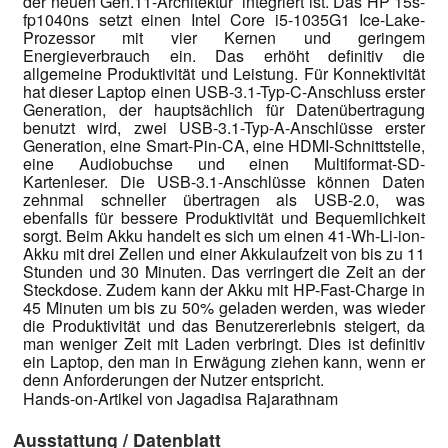
der neuen Gen.11-Architektur integriert ist. Das HP 15s-
fp1040ns setzt einen Intel Core i5-1035G1 Ice-Lake-
Prozessor mit vier Kernen und geringem
Energieverbrauch ein. Das erhöht definitiv die
allgemeine Produktivität und Leistung. Für Konnektivität
hat dieser Laptop einen USB-3.1-Typ-C-Anschluss erster
Generation, der hauptsächlich für Datenübertragung
benutzt wird, zwei USB-3.1-Typ-A-Anschlüsse erster
Generation, eine Smart-Pin-CA, eine HDMI-Schnittstelle,
eine Audiobuchse und einen Multiformat-SD-
Kartenleser. Die USB-3.1-Anschlüsse können Daten
zehnmal schneller übertragen als USB-2.0, was
ebenfalls für bessere Produktivität und Bequemlichkeit
sorgt. Beim Akku handelt es sich um einen 41-Wh-Li-ion-
Akku mit drei Zellen und einer Akkulaufzeit von bis zu 11
Stunden und 30 Minuten. Das verringert die Zeit an der
Steckdose. Zudem kann der Akku mit HP-Fast-Charge in
45 Minuten um bis zu 50% geladen werden, was wieder
die Produktivität und das Benutzererlebnis steigert, da
man weniger Zeit mit Laden verbringt. Dies ist definitiv
ein Laptop, den man in Erwägung ziehen kann, wenn er
denn Anforderungen der Nutzer entspricht.
Hands-on-Artikel von Jagadisa Rajarathnam
Ausstattung / Datenblatt