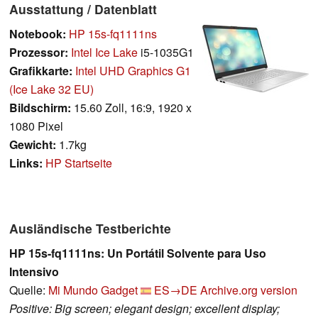
Ausstattung / Datenblatt
Notebook:
HP 15s-fq1111ns
Prozessor:
Intel Ice Lake
i5-1035G1
Grafikkarte:
Intel UHD Graphics G1
(Ice Lake 32 EU)
Bildschirm:
15.60 Zoll, 16:9, 1920 x
1080 Pixel
Gewicht:
1.7kg
Links:
HP Startseite
Ausländische Testberichte
HP 15s-fq1111ns: Un Portátil Solvente para Uso
Intensivo
Quelle:
Mi Mundo Gadget
ES→DE
Archive.org version
Positive: Big screen; elegant design; excellent display;