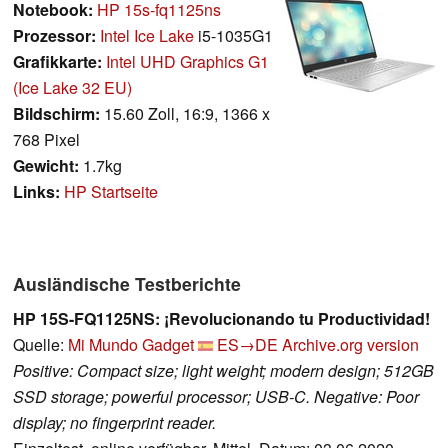
Notebook:
HP 15s-fq1125ns
Prozessor:
Intel Ice Lake
i5-1035G1
Grafikkarte:
Intel UHD Graphics G1
(Ice Lake 32 EU)
Bildschirm:
15.60 Zoll, 16:9, 1366 x
768 Pixel
Gewicht:
1.7kg
Links:
HP Startseite
Ausländische Testberichte
HP 15S-FQ1125NS: ¡Revolucionando tu Productividad!
Quelle:
Mi Mundo Gadget
ES→DE
Archive.org version
Positive: Compact size; light weight; modern design; 512GB
SSD storage; powerful processor; USB-C. Negative: Poor
display; no fingerprint reader.