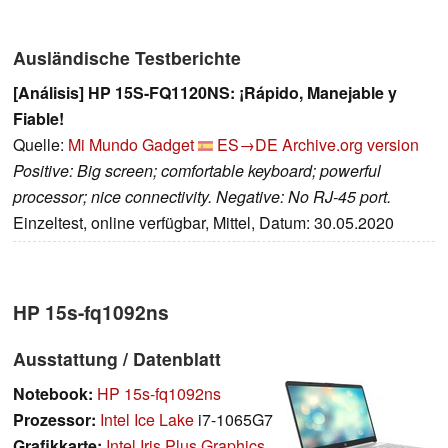
Ausländische Testberichte
[Análisis] HP 15S-FQ1120NS: ¡Rápido, Manejable y
Fiable!
Quelle:
Mi Mundo Gadget
ES→DE
Archive.org version
Positive: Big screen; comfortable keyboard; powerful
processor; nice connectivity. Negative: No RJ-45 port.
Einzeltest, online verfügbar, Mittel, Datum: 30.05.2020
HP 15s-fq1092ns
Ausstattung / Datenblatt
Notebook:
HP 15s-fq1092ns
Prozessor:
Intel Ice Lake
i7-1065G7
Grafikkarte:
Intel Iris Plus Graphics