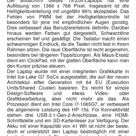
Der Bildschirm dieses 15-Zoll-Laptops hat eine
Auflösung von 1366 x 768 Pixel. Insgesamt ist die
Helligkeitsverteilung mit ungefähr 86% akzeptabel. Das
Fehlen von PWM bei der Helligkeitskontrolle ist
besonders für jene mit empfindlichen Augen günstig.
Dies verbessert das Benutzererlebnis definitiv. Darüber
hinaus werden Farben gut dargestellt, Schwarztöne
erscheinen tief und gesättigt. Die Tastatur macht einen
schwammigen Eindruck, da die Tasten nicht fest in ihrem
Rahmen sitzen. Die raue Oberfläche ist recht angenehm,
besonders bei längeren Tippsitzungen. Als Maus-Ersatz
dient ein ClickPad, mit der glatten Oberfläche kann man
den Kursor präzise steuern.
Der Laptop wurde mit einer integrierten Grafikkarte in
Intel Ice-Lake G7 SoCs ausgestattet, die auf der neuen
Architektur elfter Generation mit 64 EU (Execution
Units/Shared Cluster) basieren. Es reicht für simple
Design-Software und etwas Video- oder
Grafikbearbeitung, aber nicht mehr als das. Als
Prozessor dient ein Intel Core i7-1065G7, er verbessert
die allgemeine Leistung des HP 15s. Für Konnektivität
stehen drei USB-3.1-Gen-2-Anschlüsse, eine HDMI-
Schnittstelle und ein SD-Kartenleser zur Verfügung. Der
Akku mit einer Kapazität von 41 Wh ist nicht der beste,
doch er unterstützt den Laptop bestmöglich mit einer