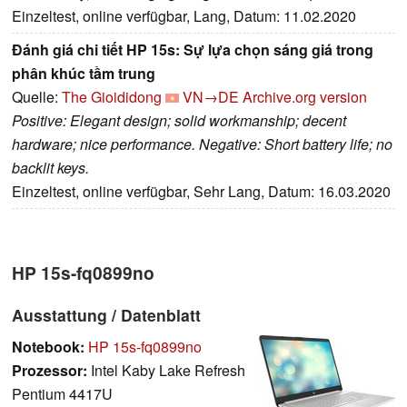
Einzeltest, online verfügbar, Lang, Datum: 11.02.2020
Đánh giá chi tiết HP 15s: Sự lựa chọn sáng giá trong
phân khúc tầm trung
Quelle:
The Gioididong
VN→DE
Archive.org version
Positive: Elegant design; solid workmanship; decent
hardware; nice performance. Negative: Short battery life; no
backlit keys.
Einzeltest, online verfügbar, Sehr Lang, Datum: 16.03.2020
HP 15s-fq0899no
Ausstattung / Datenblatt
Notebook:
HP 15s-fq0899no
Prozessor:
Intel Kaby Lake Refresh
Pentium 4417U