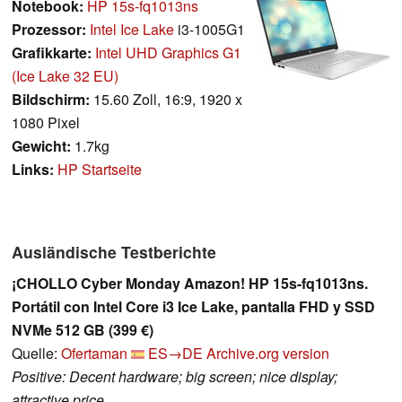
Notebook:
HP 15s-fq1013ns
Prozessor:
Intel Ice Lake
i3-1005G1
Grafikkarte:
Intel UHD Graphics G1
(Ice Lake 32 EU)
Bildschirm:
15.60 Zoll, 16:9, 1920 x
1080 Pixel
Gewicht:
1.7kg
Links:
HP Startseite
Ausländische Testberichte
¡CHOLLO Cyber Monday Amazon! HP 15s-fq1013ns.
Portátil con Intel Core i3 Ice Lake, pantalla FHD y SSD
NVMe 512 GB (399 €)
Quelle:
Ofertaman
ES→DE
Archive.org version
Positive: Decent hardware; big screen; nice display;
attractive price.