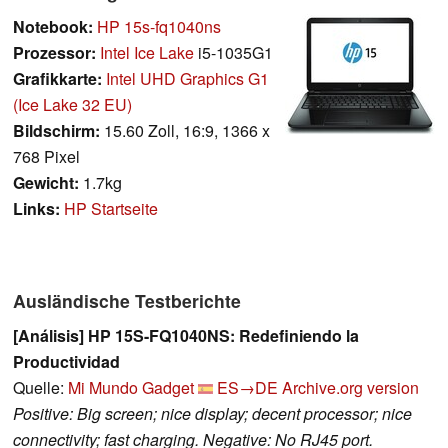
Notebook:
HP 15s-fq1040ns
Prozessor:
Intel Ice Lake
i5-1035G1
Grafikkarte:
Intel UHD Graphics G1
(Ice Lake 32 EU)
Bildschirm:
15.60 Zoll, 16:9, 1366 x
768 Pixel
Gewicht:
1.7kg
Links:
HP Startseite
Ausländische Testberichte
[Análisis] HP 15S-FQ1040NS: Redefiniendo la
Productividad
Quelle:
Mi Mundo Gadget
ES→DE
Archive.org version
Positive: Big screen; nice display; decent processor; nice
connectivity; fast charging. Negative: No RJ45 port.