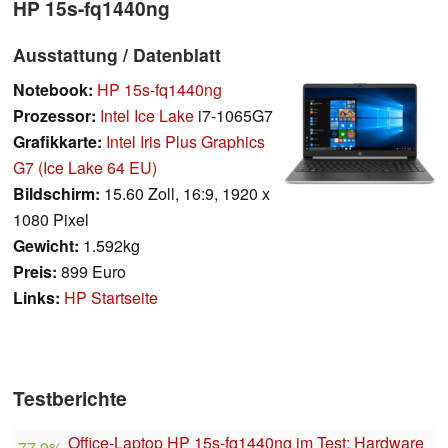
HP 15s-fq1440ng
Ausstattung / Datenblatt
Notebook:
HP 15s-fq1440ng
Prozessor:
Intel Ice Lake
i7-1065G7
Grafikkarte:
Intel Iris Plus Graphics
G7 (Ice Lake 64 EU)
Bildschirm:
15.60 Zoll, 16:9, 1920 x
1080 Pixel
Gewicht:
1.592kg
Preis:
899 Euro
Links:
HP Startseite
Testberichte
Office-Laptop HP 15s-fq1440ng im Test: Hardware
77.9%