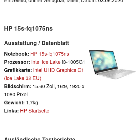
Einzeltest, online verfügbar, Mittel, Datum: 03.06.2020
HP 15s-fq1075ns
Ausstattung / Datenblatt
Notebook:
HP 15s-fq1075ns
Prozessor:
Intel Ice Lake
i3-1005G1
Grafikkarte:
Intel UHD Graphics G1
(Ice Lake 32 EU)
Bildschirm:
15.60 Zoll, 16:9, 1920 x
1080 Pixel
Gewicht:
1.7kg
Links:
HP Startseite
Ausländische Testberichte