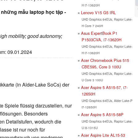
H i7-13620H
g những mẫu laptop học tập -
Lenovo V15 G5 IRL
UHD Graphics 64EUs, Raptor Lake-
H Core 7 240H
Asus ExpertBook P1
high mobility; good autonomy;
P1503CVA, i7-13620H
UHD Graphics 64EUs, Raptor Lake-
tum: 09.01.2024
H i7-13620H
Acer Chromebook Plus 515
CBE595, Core 3 100U
UHD Graphics 64EUs, Raptor Lake-
U Core 3 100U
afikkarte (in Alder-Lake SoCs) der
Acer Aspire 5 A515-57, i7-
12650H
UHD Graphics 64EUs, Alder Lake-P
 Spiele flüssig darzustellen, nur
i7-12650H
Auflösungen. Besonders
Acer Aspire 5 A515-58P
en Detailstufen, wodurch die
UHD Graphics 64EUs, Raptor Lake-
U i3-1315U
lasse ist nur noch für
Acer Aspire Lite AL15-53
Stromverbrauch von modernen