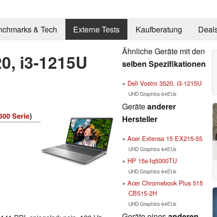
nchmarks & Tech
Externe Tests
Kaufberatung
Deal
Ähnliche Geräte mit den
20, i3-1215U
selben Spezifikationen
Dell Vostro 3520, i3-1215U
UHD Graphics 64EUs
Geräte
anderer
500 Serie
)
Hersteller
Acer Extensa 15 EX215-55
UHD Graphics 64EUs
HP 15s-fq5000TU
UHD Graphics 64EUs
Acer Chromebook Plus 515
CB515-2H
UHD Graphics 64EUs
Geräte eines
anderen