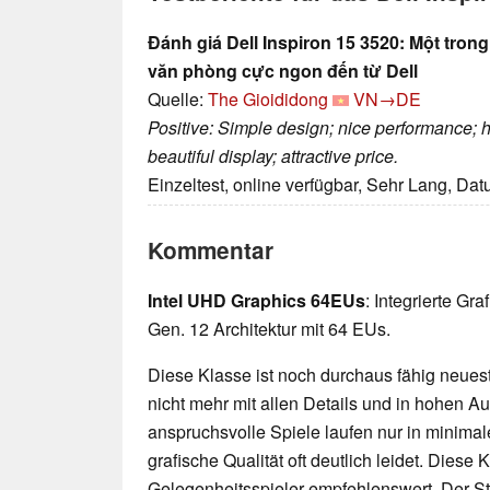
Đánh giá Dell Inspiron 15 3520: Một tron
văn phòng cực ngon đến từ Dell
Quelle:
The Gioididong
VN→DE
Positive: Simple design; nice performance; 
beautiful display; attractive price.
Einzeltest, online verfügbar, Sehr Lang, Da
Kommentar
Intel UHD Graphics 64EUs
: Integrierte Gr
Gen. 12 Architektur mit 64 EUs.
Diese Klasse ist noch durchaus fähig neueste
nicht mehr mit allen Details und in hohen 
anspruchsvolle Spiele laufen nur in minimal
grafische Qualität oft deutlich leidet. Diese K
Gelegenheitsspieler empfehlenswert. Der 