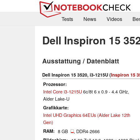
Tests
News
Videos
Be
Dell Inspiron 15 35
Ausstattung / Datenblatt
Dell Inspiron 15 3520, i3-1215U (
Inspiron 15 3
Prozessor
Intel Core i3-1215U
6c/8t 6 x 0.9 - 4.4 GHz,
Alder Lake-U
Grafikkarte
Intel UHD Graphics 64EUs (Alder Lake 12th
Gen)
RAM
8 GB
, DDR4-2666