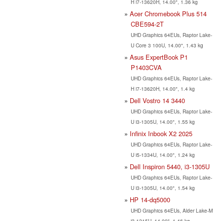
H i7-13620H, 14.00", 1.36 kg
Acer Chromebook Plus 514
CBE594-2T
UHD Graphics 64EUs, Raptor Lake-
U Core 3 100U, 14.00", 1.43 kg
Asus ExpertBook P1
P1403CVA
UHD Graphics 64EUs, Raptor Lake-
H i7-13620H, 14.00", 1.4 kg
Dell Vostro 14 3440
UHD Graphics 64EUs, Raptor Lake-
U i3-1305U, 14.00", 1.55 kg
Infinix Inbook X2 2025
UHD Graphics 64EUs, Raptor Lake-
U i5-1334U, 14.00", 1.24 kg
Dell Inspiron 5440, i3-1305U
UHD Graphics 64EUs, Raptor Lake-
U i3-1305U, 14.00", 1.54 kg
HP 14-dq5000
UHD Graphics 64EUs, Alder Lake-M
i3-1215U, 14.00", 1.46 kg