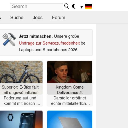
▼
s
Suche
Jobs
Forum
Unsere große
Jetzt mitmachen:
Umfrage zur Servicezufriedenheit
bei
Laptops und Smartphones 2026
Superior: E-Bike fällt
Kingdom Come
mit ungewöhnlicher
Deliverance 2:
Federung auf und
Darsteller eröffnet
kommt mit Bosch-
echte mittelalterliche
Mittelmotor
Taverne in Prag