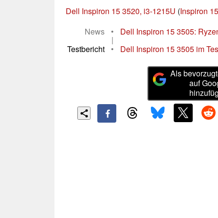
Dell Inspiron 15 3520, i3-1215U
(
Inspiron 1
News
•
Dell Inspiron 15 3505: Ryze
|
Testbericht
•
Dell Inspiron 15 3505 im Test
Als bevorzugt
auf Goo
hinzufü