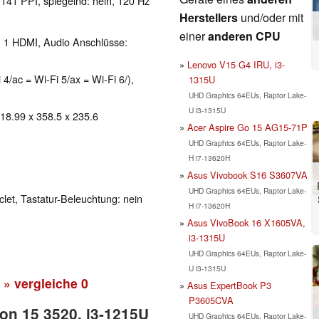
 141 PPI, spiegelnd: nein, 120 Hz
Herstellers
und/oder mit
einer
anderen CPU
, 1 HDMI, Audio Anschlüsse:
Lenovo V15 G4 IRU, i3-
 4/ac = Wi-Fi 5/ax = Wi-Fi 6/),
1315U
UHD Graphics 64EUs, Raptor Lake-
U i3-1315U
 18.99 x 358.5 x 235.6
Acer Aspire Go 15 AG15-71P
UHD Graphics 64EUs, Raptor Lake-
H i7-13620H
Asus Vivobook S16 S3607VA
UHD Graphics 64EUs, Raptor Lake-
clet, Tastatur-Beleuchtung: nein
H i7-13620H
Asus VivoBook 16 X1605VA,
i3-1315U
UHD Graphics 64EUs, Raptor Lake-
U i3-1315U
» vergleiche
0
Asus ExpertBook P3
P3605CVA
ron 15 3520, i3-1215U
UHD Graphics 64EUs, Raptor Lake-