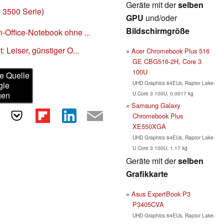
Geräte mit der
selben
5 3500 Serie
)
GPU
und/oder
Bildschirmgröße
n-Office-Notebook ohne ...
: Leiser, günstiger O...
Acer Chromebook Plus 516
GE CBG516-2H, Core 3
100U
e Quelle
UHD Graphics 64EUs, Raptor Lake-
gle
U Core 3 100U, 0.0017 kg
gen
Samsung Galaxy
Chromebook Plus
XE550XGA
UHD Graphics 64EUs, Raptor Lake-
U Core 3 100U, 1.17 kg
Geräte mit der
selben
Grafikkarte
Asus ExpertBook P3
P3405CVA
UHD Graphics 64EUs, Raptor Lake-