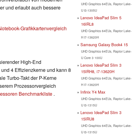
UHD Graphics 64EUs, Raptor Lake-
nger und erlaubt auch bessere
U i3-1305U
Lenovo IdeaPad Slim 5
16IRL8
Notebook-Grafikkartenvergleich
UHD Graphics 64EUs, Raptor Lake-
H i7-13620H
Samsung Galaxy Book4 15
UHD Graphics 64EUs, Raptor Lake-
U Core 3 100U
asierender High-End
Lenovo IdeaPad Slim 3
 und 4 Effizienzkerne und kann 8
15IRH8, i7-13620H
ale Turbo-Takt der P-Kerne
UHD Graphics 64EUs, Raptor Lake-
H i7-13620H
unserem Prozessorvergleich
Infinix Y4 Max
essoren Benchmarkliste
.
UHD Graphics 64EUs, Raptor Lake-
U i3-1315U
Lenovo IdeaPad Slim 3
15IRU8
UHD Graphics 64EUs, Raptor Lake-
U i3-1315U