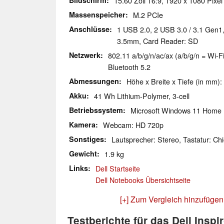
Bildschirm
15.60 Zoll 16:9, 1920 x 1080 Pixel
Massenspeicher
M.2 PCIe
Anschlüsse
1 USB 2.0, 2 USB 3.0 / 3.1 Gen1
3.5mm, Card Reader: SD
Netzwerk
802.11 a/b/g/n/ac/ax (a/b/g/n = Wi-Fi
Bluetooth 5.2
Abmessungen
Höhe x Breite x Tiefe (in mm):
Akku
41 Wh Lithium-Polymer, 3-cell
Betriebssystem
Microsoft Windows 11 Home
Kamera
Webcam: HD 720p
Sonstiges
Lautsprecher: Stereo, Tastatur: Chi
Gewicht
1.9 kg
Links
Dell Startseite
Dell Notebooks Übersichtseite
[+] Zum Vergleich hinzufügen
Testberichte für das Dell Inspi