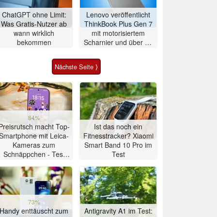
ChatGPT ohne Limit:
Lenovo veröffentlicht
Was Gratis-Nutzer ab
ThinkBook Plus Gen 7
wann wirklich
mit motorisiertem
bekommen
Scharnier und über 21
Stunden Laufzeit
Nächste Seite ⟩
84%
Preisrutsch macht Top-
Ist das noch ein
Smartphone mit Leica-
Fitnesstracker? Xiaomi
Kameras zum
Smart Band 10 Pro im
Schnäppchen - Test
Test
Xiaomi 17T
73%
Handy enttäuscht zum
Antigravity A1 im Test: