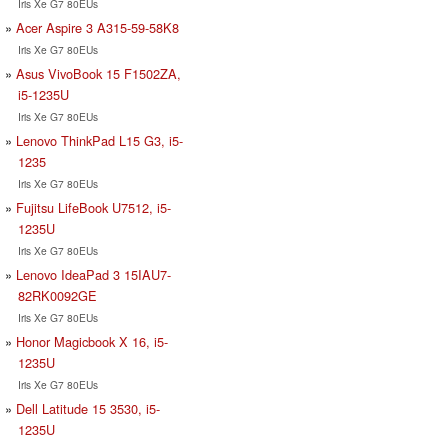
Iris Xe G7 80EUs
Acer Aspire 3 A315-59-58K8
Iris Xe G7 80EUs
Asus VivoBook 15 F1502ZA,
i5-1235U
Iris Xe G7 80EUs
Lenovo ThinkPad L15 G3, i5-
1235
Iris Xe G7 80EUs
Fujitsu LifeBook U7512, i5-
1235U
Iris Xe G7 80EUs
Lenovo IdeaPad 3 15IAU7-
82RK0092GE
Iris Xe G7 80EUs
Honor Magicbook X 16, i5-
1235U
Iris Xe G7 80EUs
Dell Latitude 15 3530, i5-
1235U