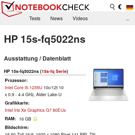
Tests
News
Videos
...
Benchmarks & Tech
Externe Tests
HP 15s-fq5022ns
Kaufberatung
Deals
Suche
Jobs
Ausstattung / Datenblatt
Forum
HP 15s-fq5022ns (
15s-fq Serie
)
Prozessor
Intel Core i5-1235U
10c/12t 10
x 0.9 - 4.4 GHz, Alder Lake-U
Grafikkarte
Intel Iris Xe Graphics G7 80EUs
RAM
16 GB
Bildschirm
15.60 Zoll 16:9, 1920 x 1080 Pixel 141 PPI, TN,