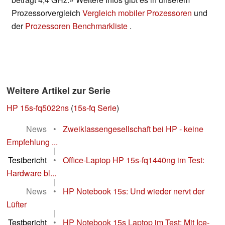
Prozessorvergleich
Vergleich mobiler Prozessoren
und
der
Prozessoren Benchmarkliste
.
Weitere Artikel zur Serie
HP 15s-fq5022ns
(
15s-fq Serie
)
News
•
Zweiklassengesellschaft bei HP - keine
Empfehlung ...
|
Testbericht
•
Office-Laptop HP 15s-fq1440ng im Test:
Hardware bl...
|
News
•
HP Notebook 15s: Und wieder nervt der
Lüfter
|
Testbericht
•
HP Notebook 15s Laptop im Test: Mit Ice-