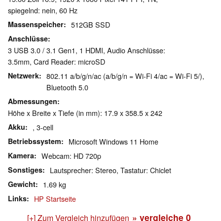
spiegelnd: nein, 60 Hz
Massenspeicher
512GB SSD
Anschlüsse
3 USB 3.0 / 3.1 Gen1, 1 HDMI, Audio Anschlüsse:
3.5mm, Card Reader: microSD
Netzwerk
802.11 a/b/g/n/ac (a/b/g/n = Wi-Fi 4/ac = Wi-Fi 5/),
Bluetooth 5.0
Abmessungen
Höhe x Breite x Tiefe (in mm): 17.9 x 358.5 x 242
Akku
, 3-cell
Betriebssystem
Microsoft Windows 11 Home
Kamera
Webcam: HD 720p
Sonstiges
Lautsprecher: Stereo, Tastatur: Chiclet
Gewicht
1.69 kg
Links
HP Startseite
» vergleiche
0
[+] Zum Vergleich hinzufügen