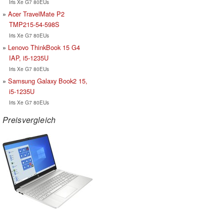
Iris Xe G7 80EUs
Acer TravelMate P2
TMP215-54-598S
Iris Xe G7 80EUs
Lenovo ThinkBook 15 G4
IAP, i5-1235U
Iris Xe G7 80EUs
Samsung Galaxy Book2 15,
i5-1235U
Iris Xe G7 80EUs
Preisvergleich