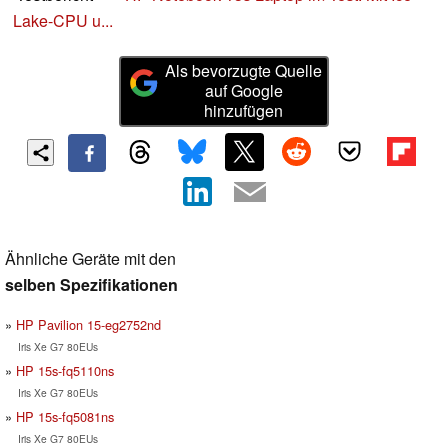
Lake-CPU u...
Als bevorzugte Quelle
auf Google
hinzufügen
Ähnliche Geräte mit den
selben Spezifikationen
HP Pavilion 15-eg2752nd
Iris Xe G7 80EUs
HP 15s-fq5110ns
Iris Xe G7 80EUs
HP 15s-fq5081ns
Iris Xe G7 80EUs