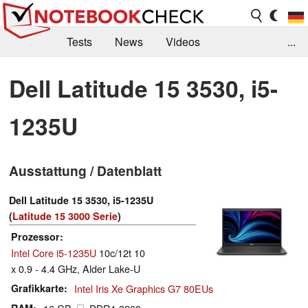
Tests
News
Videos
...
Benchmarks & Tech
Externe Tests
Dell Latitude 15 3530, i5-
Kaufberatung
Deals
Suche
Jobs
1235U
Forum
Ausstattung / Datenblatt
Dell Latitude 15 3530, i5-1235U
(
Latitude 15 3000 Serie
)
Prozessor
Intel Core i5-1235U
10c/12t 10
x 0.9 - 4.4 GHz, Alder Lake-U
Grafikkarte
Intel Iris Xe Graphics G7 80EUs