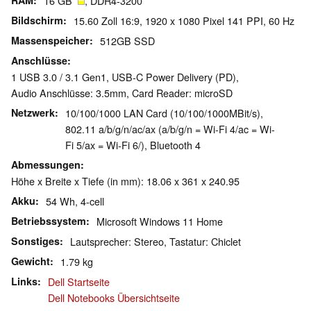
RAM
16 GB
, DDR4-3200
Bildschirm
15.60 Zoll 16:9, 1920 x 1080 Pixel 141 PPI, 60 Hz
Massenspeicher
512GB SSD
Anschlüsse
1 USB 3.0 / 3.1 Gen1, USB-C Power Delivery (PD),
Audio Anschlüsse: 3.5mm, Card Reader: microSD
Netzwerk
10/100/1000 LAN Card (10/100/1000MBit/s),
802.11 a/b/g/n/ac/ax (a/b/g/n = Wi-Fi 4/ac = Wi-
Fi 5/ax = Wi-Fi 6/), Bluetooth 4
Abmessungen
Höhe x Breite x Tiefe (in mm): 18.06 x 361 x 240.95
Akku
54 Wh, 4-cell
Betriebssystem
Microsoft Windows 11 Home
Sonstiges
Lautsprecher: Stereo, Tastatur: Chiclet
Gewicht
1.79 kg
Links
Dell Startseite
Dell Notebooks Übersichtseite