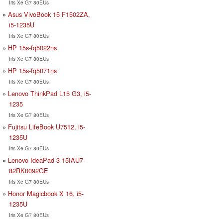
Iris Xe G7 80EUs
Asus VivoBook 15 F1502ZA,
i5-1235U
Iris Xe G7 80EUs
HP 15s-fq5022ns
Iris Xe G7 80EUs
HP 15s-fq5071ns
Iris Xe G7 80EUs
Lenovo ThinkPad L15 G3, i5-
1235
Iris Xe G7 80EUs
Fujitsu LifeBook U7512, i5-
1235U
Iris Xe G7 80EUs
Lenovo IdeaPad 3 15IAU7-
82RK0092GE
Iris Xe G7 80EUs
Honor Magicbook X 16, i5-
1235U
Iris Xe G7 80EUs