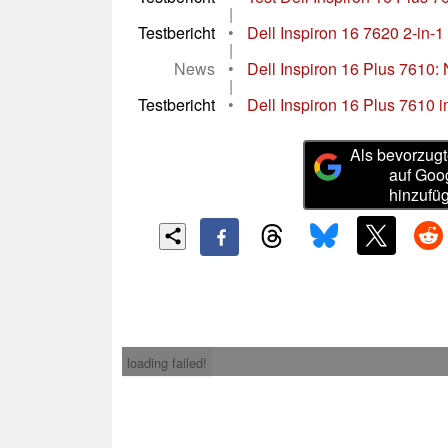
|
Testbericht
•
Dell Inspiron 16 7620 2-in-1
|
News
•
Dell Inspiron 16 Plus 7610:
|
Testbericht
•
Dell Inspiron 16 Plus 7610 im
Als bevorzugt
auf Goo
hinzufü
loading failed!