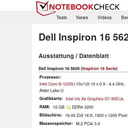
Tests
News
Videos
Be
Dell Inspiron 16 56
Ausstattung / Datenblatt
Dell Inspiron 16 5620 (
Inspiron 16 Serie
)
Prozessor
Intel Core i5-1235U
10c/12t 10 x 0.9 - 4.4 GHz,
Alder Lake-U
Grafikkarte
Intel Iris Xe Graphics G7 80EUs
RAM
16 GB
, DDR4-3200
Bildschirm
16.00 Zoll 16:9, 1920 x 1200 Pixel
Massenspeicher
M.2 PCIe 3.0