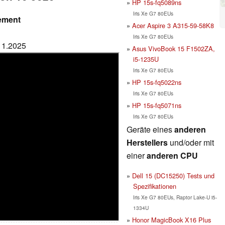
HP 15s-fq5089ns
Iris Xe G7 80EUs
cement
Acer Aspire 3 A315-59-58K8
Iris Xe G7 80EUs
.11.2025
Asus VivoBook 15 F1502ZA,
i5-1235U
Iris Xe G7 80EUs
HP 15s-fq5022ns
Iris Xe G7 80EUs
HP 15s-fq5071ns
Iris Xe G7 80EUs
Geräte eines
anderen
Herstellers
und/oder mit
einer
anderen CPU
Dell 15 (DC15250) Tests und
Spezifikationen
Iris Xe G7 80EUs, Raptor Lake-U i5-
1334U
Honor MagicBook X16 Plus