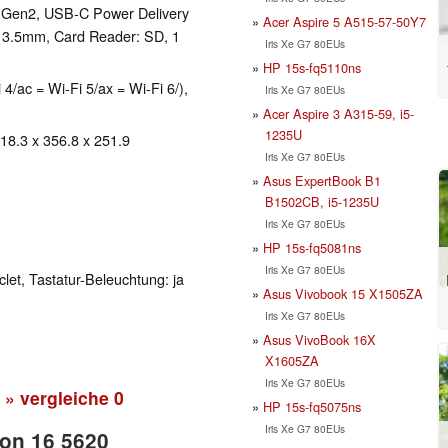
1 Gen2, USB-C Power Delivery
Acer Aspire 5 A515-57-50Y7
: 3.5mm, Card Reader: SD, 1
Iris Xe G7 80EUs
HP 15s-fq5110ns
 4/ac = Wi-Fi 5/ax = Wi-Fi 6/),
Iris Xe G7 80EUs
Acer Aspire 3 A315-59, i5-
1235U
 18.3 x 356.8 x 251.9
Iris Xe G7 80EUs
Asus ExpertBook B1
B1502CB, i5-1235U
Iris Xe G7 80EUs
HP 15s-fq5081ns
Iris Xe G7 80EUs
clet, Tastatur-Beleuchtung: ja
Asus Vivobook 15 X1505ZA
Iris Xe G7 80EUs
Asus VivoBook 16X
X1605ZA
Iris Xe G7 80EUs
» vergleiche
0
HP 15s-fq5075ns
Iris Xe G7 80EUs
ron 16 5620