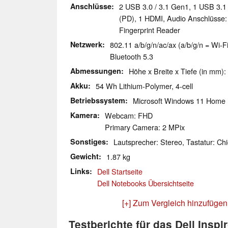
Anschlüsse
2 USB 3.0 / 3.1 Gen1, 1 USB 3.
(PD), 1 HDMI, Audio Anschlüsse
Fingerprint Reader
Netzwerk
802.11 a/b/g/n/ac/ax (a/b/g/n = Wi-Fi
Bluetooth 5.3
Abmessungen
Höhe x Breite x Tiefe (in mm):
Akku
54 Wh Lithium-Polymer, 4-cell
Betriebssystem
Microsoft Windows 11 Home
Kamera
Webcam: FHD
Primary Camera: 2 MPix
Sonstiges
Lautsprecher: Stereo, Tastatur: Chi
Gewicht
1.87 kg
Links
Dell Startseite
Dell Notebooks Übersichtseite
[+] Zum Vergleich hinzufügen
Testberichte für das Dell Inspi