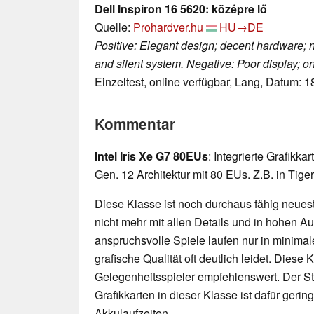
Dell Inspiron 16 5620: középre lő
Quelle:
Prohardver.hu
HU→DE
Positive: Elegant design; decent hardware; 
and silent system. Negative: Poor display; 
Einzeltest, online verfügbar, Lang, Datum: 
Kommentar
Intel Iris Xe G7 80EUs
: Integrierte Grafikka
Gen. 12 Architektur mit 80 EUs. Z.B. in Tig
Diese Klasse ist noch durchaus fähig neueste
nicht mehr mit allen Details und in hohen 
anspruchsvolle Spiele laufen nur in minimal
grafische Qualität oft deutlich leidet. Diese K
Gelegenheitsspieler empfehlenswert. Der 
Grafikkarten in dieser Klasse ist dafür geri
Akkulaufzeiten.