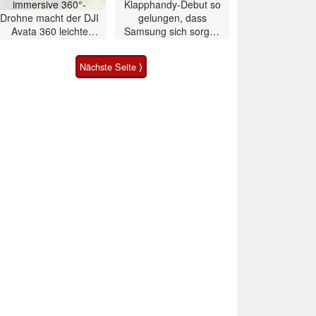
immersive 360°-
Klapphandy-Debut so
Drohne macht der DJI
gelungen, dass
Avata 360 leichte
Samsung sich sorgen
Konkurrenz
muss? – Razr Fold
Smartphone im Test
Nächste Seite ⟩