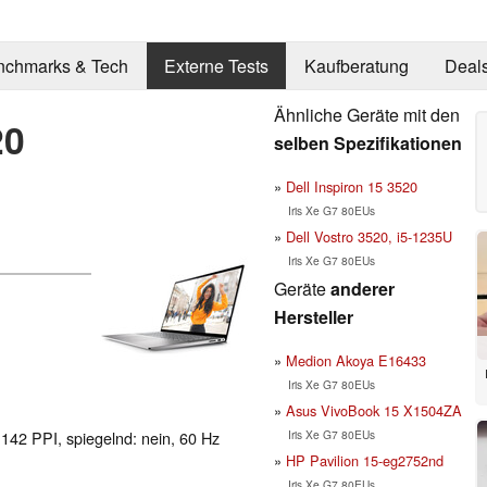
nchmarks & Tech
Externe Tests
Kaufberatung
Deal
Ähnliche Geräte mit den
20
selben Spezifikationen
Dell Inspiron 15 3520
Iris Xe G7 80EUs
Dell Vostro 3520, i5-1235U
Iris Xe G7 80EUs
Geräte
anderer
Hersteller
Medion Akoya E16433
Iris Xe G7 80EUs
Asus VivoBook 15 X1504ZA
Iris Xe G7 80EUs
 142 PPI, spiegelnd: nein, 60 Hz
HP Pavilion 15-eg2752nd
Iris Xe G7 80EUs