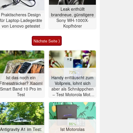
Leak enthüllt
Praktischeres Design
brandneue, günstigere
für Laptop-Ladegeräte
Sony WH-1000X-
von Lenovo getestet
Kopfhörer
Nächste Seite ⟩
73%
Ist das noch ein
Handy enttäuscht zum
Fitnesstracker? Xiaomi
Vollpreis, lohnt sich
Smart Band 10 Pro im
aber als Schnäppchen
Test
– Test Motorola Moto
G47 Smartphone
86%
Antigravity A1 im Test:
Ist Motorolas