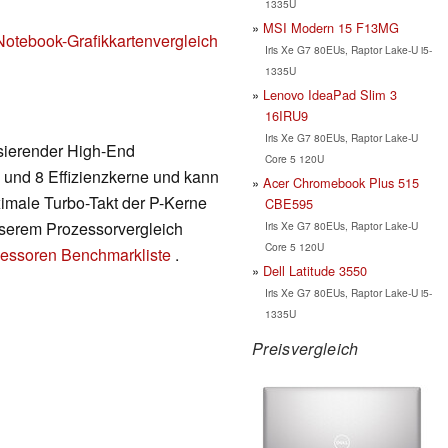
1335U
MSI Modern 15 F13MG
Notebook-Grafikkartenvergleich
Iris Xe G7 80EUs, Raptor Lake-U i5-
1335U
Lenovo IdeaPad Slim 3
16IRU9
Iris Xe G7 80EUs, Raptor Lake-U
asierender High-End
Core 5 120U
 und 8 Effizienzkerne und kann
Acer Chromebook Plus 515
ximale Turbo-Takt der P-Kerne
CBE595
unserem Prozessorvergleich
Iris Xe G7 80EUs, Raptor Lake-U
Core 5 120U
essoren Benchmarkliste
.
Dell Latitude 3550
Iris Xe G7 80EUs, Raptor Lake-U i5-
1335U
Preisvergleich