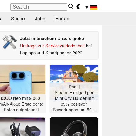
▼
s
Suche
Jobs
Forum
Unsere große
Jetzt mitmachen:
Umfrage zur Servicezufriedenheit
bei
Laptops und Smartphones 2026
Deal |
Steam: Einzigartiger
iQOO Neo mit 9.000-
Mini-City-Builder mit
mAh-Akku: Erste echte
89% positiven
Fotos aufgetaucht
Bewertungen um 50%
reduziert für 2,49 Euro