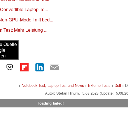
 Convertible Laptop Te...
 Non-GPU-Modell mit bed...
 Test: Mehr Leistung ...
e Quelle
gle
gen
>
Notebook Test, Laptop Test und News
>
Externe Tests
>
Dell
> De
Autor: Stefan Hinum, 5.08.2023 (Update: 5.08.2
loading failed!