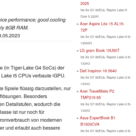
2025
Iris Xe G7 80EUs, Raptor Lake-H
Core 5 220H
nice performance; good cooling
Acer Aspire Lite 15 AL15-
only 8GB RAM.
72P
18.05.2023
Iris Xe G7 80EUs, Raptor Lake-H i5-
13500H
LG gram Book 15U50T
Iris Xe G7 80EUs, Raptor Lake-U i5-
1334U
rte (in Tiger-Lake G4 SoCs) der
Dell Inspiron 16 5640
er Lake i5 CPUs verbaute iGPU.
Iris Xe G7 80EUs, Raptor Lake-U i5-
1334U
 Spiele flüssig darzustellen, nur
Acer TravelMate P2
Auflösungen. Besonders
TMP215-55
en Detailstufen, wodurch die
Iris Xe G7 80EUs, Raptor Lake-U i5-
1334U
lasse ist nur noch für
Asus ExpertBook B1
Stromverbrauch von modernen
B1503CVA
nger und erlaubt auch bessere
Iris Xe G7 80EUs, Raptor Lake-U i5-