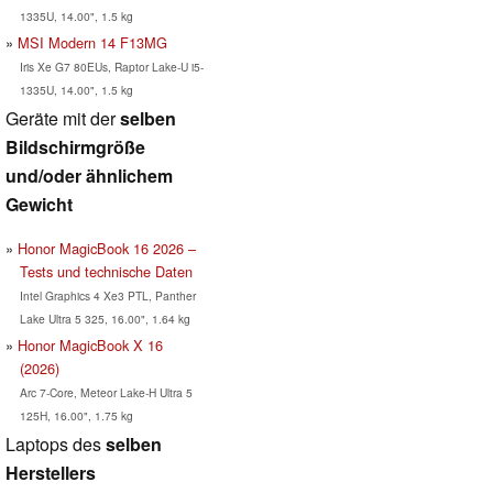
1335U, 14.00", 1.5 kg
MSI Modern 14 F13MG
Iris Xe G7 80EUs, Raptor Lake-U i5-
1335U, 14.00", 1.5 kg
Geräte mit der
selben
Bildschirmgröße
und/oder ähnlichem
Gewicht
Honor MagicBook 16 2026 –
Tests und technische Daten
Intel Graphics 4 Xe3 PTL, Panther
Lake Ultra 5 325, 16.00", 1.64 kg
Honor MagicBook X 16
(2026)
Arc 7-Core, Meteor Lake-H Ultra 5
125H, 16.00", 1.75 kg
Laptops des
selben
Herstellers