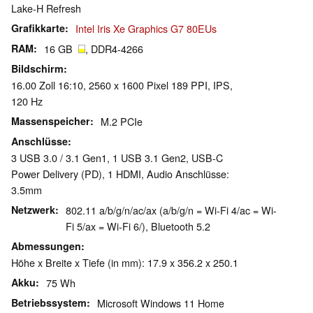
Lake-H Refresh
Grafikkarte
Intel Iris Xe Graphics G7 80EUs
RAM
16 GB
, DDR4-4266
Bildschirm
16.00 Zoll 16:10, 2560 x 1600 Pixel 189 PPI, IPS,
120 Hz
Massenspeicher
M.2 PCIe
Anschlüsse
3 USB 3.0 / 3.1 Gen1, 1 USB 3.1 Gen2, USB-C
Power Delivery (PD), 1 HDMI, Audio Anschlüsse:
3.5mm
Netzwerk
802.11 a/b/g/n/ac/ax (a/b/g/n = Wi-Fi 4/ac = Wi-
Fi 5/ax = Wi-Fi 6/), Bluetooth 5.2
Abmessungen
Höhe x Breite x Tiefe (in mm): 17.9 x 356.2 x 250.1
Akku
75 Wh
Betriebssystem
Microsoft Windows 11 Home