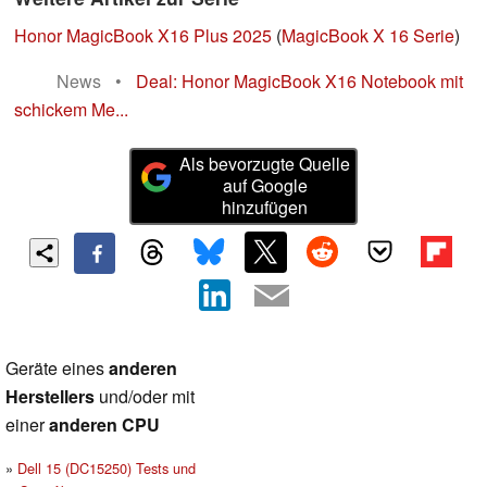
Honor MagicBook X16 Plus 2025
(
MagicBook X 16 Serie
)
News
•
Deal: Honor MagicBook X16 Notebook mit
schickem Me...
Als bevorzugte Quelle
auf Google
hinzufügen
Geräte eines
anderen
Herstellers
und/oder mit
einer
anderen CPU
Dell 15 (DC15250) Tests und