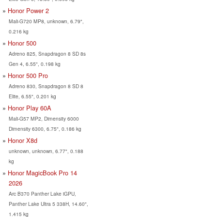
Honor Power 2
Mali-G720 MP8, unknown, 6.79",
0.216 kg
Honor 500
Adreno 825, Snapdragon 8 SD 8s
Gen 4, 6.55", 0.198 kg
Honor 500 Pro
Adreno 830, Snapdragon 8 SD 8
Elite, 6.55", 0.201 kg
Honor Play 60A
Mali-G57 MP2, Dimensity 6000
Dimensity 6300, 6.75", 0.186 kg
Honor X8d
unknown, unknown, 6.77", 0.188
kg
Honor MagicBook Pro 14
2026
Arc B370 Panther Lake iGPU,
Panther Lake Ultra 5 338H, 14.60",
1.415 kg