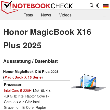
Tests
News
Videos
...
Benchmarks & Tech
Externe Tests
Honor MagicBook X16
Kaufberatung
Deals
Suche
Jobs
Plus 2025
Forum
Ausstattung / Datenblatt
Honor MagicBook X16 Plus 2025
(
MagicBook X 16 Serie
)
Prozessor
Intel Core 5 220H
12c/16t, 4 x
4.9 GHz Intel Raptor Cove P-
Core, 8 x 3.7 GHz Intel
Gracemont E-Core, Raptor