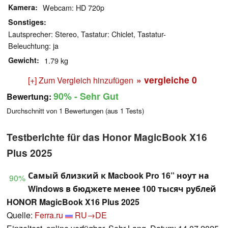
Kamera
Webcam: HD 720p
Sonstiges
Lautsprecher: Stereo, Tastatur: Chiclet, Tastatur-
Beleuchtung: ja
Gewicht
1.79 kg
» vergleiche
0
[+] Zum Vergleich hinzufügen
90%
- Sehr Gut
Bewertung:
Durchschnitt von
1
Bewertungen (aus
1
Tests)
Testberichte für das Honor MagicBook X16
Plus 2025
Самый близкий к Macbook Pro 16” ноут на
90%
Windows в бюджете менее 100 тысяч рублей
HONOR MagicBook X16 Plus 2025
Quelle:
Ferra.ru
RU→DE