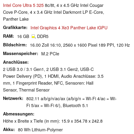
Intel Core Ultra 5 325
8c/8t, 4 x 4.5 GHz Intel Cougar
Cove P-Core, 4 x 3.4 GHz Intel Darkmont LP E-Core,
Panther Lake
Grafikkarte
Intel Graphics 4 Xe3 Panther Lake iGPU
RAM
16 GB
, DDR5
Bildschirm
16.00 Zoll 16:10, 2560 x 1600 Pixel 189 PPI, 120 Hz
Massenspeicher
M.2 PCIe
Anschlüsse
2 USB 3.0 / 3.1 Gen1, 2 USB 3.1 Gen2, USB-C
Power Delivery (PD), 1 HDMI, Audio Anschlüsse: 3.5
mm, 1 Fingerprint Reader, NFC, Sensoren: Hall
Sensor, Thermal Sensor
Netzwerk
802.11 a/b/g/n/ac/ax (a/b/g/n = Wi-Fi 4/ac = Wi-
Fi 5/ax = Wi-Fi 6/), Bluetooth 5.1
Abmessungen
Höhe x Breite x Tiefe (in mm): 15.9 x 354.78 x 242.8
Akku
80 Wh Lithium-Polymer