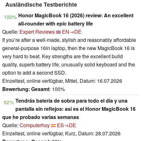
Ausländische Testberichte
Honor MagicBook 16 (2026) review: An excellent
100%
all-rounder with epic battery life
Quelle:
Expert Reviews
EN→DE
If you’re after a well-made, stylish and reasonably affordable
general-purpose 16in laptop, then the new MagicBook 16 is
very hard to beat. Key strengths are the excellent build
quality, superb battery life, unusually solid keyboard and the
option to add a second SSD.
Einzeltest, online verfügbar, Mittel, Datum: 16.07.2026
Bewertung:
Gesamt
: 100%
Tendrás batería de sobra para todo el día y una
82%
pantalla sin reflejos: así es el Honor MagicBook 16
que he probado varias semanas
Quelle:
Computerhoy
ES→DE
Einzeltest, online verfügbar, Kurz, Datum: 28.07.2026