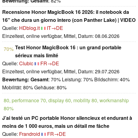
Bewertung:
Gesamt
: 82%
Recensione Honor MagicBook 16 2026: il notebook da
16" che dura un giorno intero (con Panther Lake) | VIDEO
Quelle:
HDblog.it
IT→DE
Einzeltest, online verfügbar, Mittel, Datum: 08.06.2026
Test Honor MagicBook 16 : un grand portable
70%
sérieux mais limité
Quelle:
Clubic
FR→DE
Einzeltest, online verfügbar, Mittel, Datum: 29.07.2026
Bewertung:
Gesamt
: 70% Leistung: 70% Bildschirm: 40%
Mobilität: 80% Gehäuse: 80%
80, performance 70, display 60, mobility 80, workmanship
80%
J’ai testé un PC portable Honor silencieux et endurant à
moins de 1 000 euros, mais un détail me fâche
Quelle:
Frandroid
FR→DE