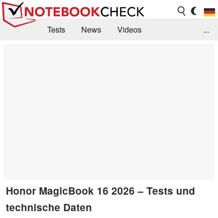
Tests
News
Videos
...
Benchmarks & Tech
Externe Tests
Kaufberatung
Deals
Suche
Jobs
Forum
Honor MagicBook 16 2026 – Tests und
technische Daten