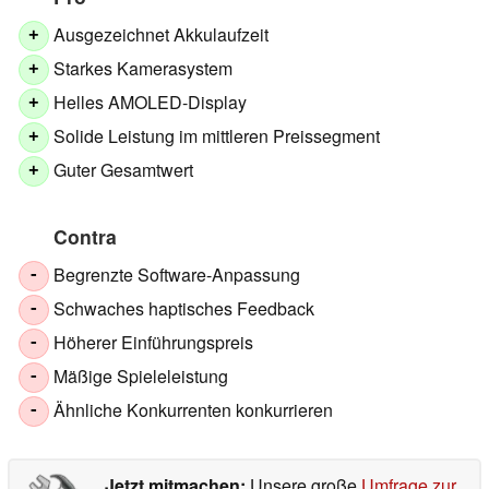
Ausgezeichnet Akkulaufzeit
+
Starkes Kamerasystem
+
Helles AMOLED-Display
+
Solide Leistung im mittleren Preissegment
+
Guter Gesamtwert
+
Contra
Begrenzte Software-Anpassung
-
Schwaches haptisches Feedback
-
Höherer Einführungspreis
-
Mäßige Spieleleistung
-
Ähnliche Konkurrenten konkurrieren
-
Jetzt mitmachen:
Unsere große
Umfrage zur