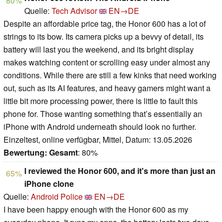
80%
Quelle:
Tech Advisor
EN→DE
Despite an affordable price tag, the Honor 600 has a lot of
strings to its bow. Its camera picks up a bevvy of detail, its
battery will last you the weekend, and its bright display
makes watching content or scrolling easy under almost any
conditions. While there are still a few kinks that need working
out, such as its AI features, and heavy gamers might want a
little bit more processing power, there is little to fault this
phone for. Those wanting something that’s essentially an
iPhone with Android underneath should look no further.
Einzeltest, online verfügbar, Mittel, Datum: 13.05.2026
Bewertung:
Gesamt
: 80%
I reviewed the Honor 600, and it's more than just an
65%
iPhone clone
Quelle:
Android Police
EN→DE
I have been happy enough with the Honor 600 as my