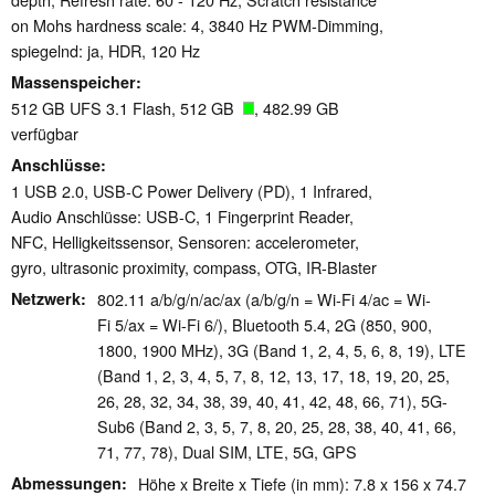
on Mohs hardness scale: 4, 3840 Hz PWM-Dimming,
spiegelnd: ja, HDR, 120 Hz
Massenspeicher
512 GB UFS 3.1 Flash, 512 GB
, 482.99 GB
verfügbar
Anschlüsse
1 USB 2.0, USB-C Power Delivery (PD), 1 Infrared,
Audio Anschlüsse: USB-C, 1 Fingerprint Reader,
NFC, Helligkeitssensor, Sensoren: accelerometer,
gyro, ultrasonic proximity, compass, OTG, IR-Blaster
Netzwerk
802.11 a/b/g/n/ac/ax (a/b/g/n = Wi-Fi 4/ac = Wi-
Fi 5/ax = Wi-Fi 6/), Bluetooth 5.4, 2G (850, 900,
1800, 1900 MHz), 3G (Band 1, 2, 4, 5, 6, 8, 19), LTE
(Band 1, 2, 3, 4, 5, 7, 8, 12, 13, 17, 18, 19, 20, 25,
26, 28, 32, 34, 38, 39, 40, 41, 42, 48, 66, 71), 5G-
Sub6 (Band 2, 3, 5, 7, 8, 20, 25, 28, 38, 40, 41, 66,
71, 77, 78), Dual SIM, LTE, 5G, GPS
Abmessungen
Höhe x Breite x Tiefe (in mm): 7.8 x 156 x 74.7