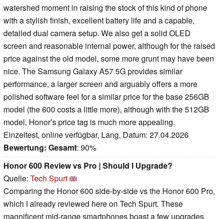
watershed moment in raising the stock of this kind of phone
with a stylish finish, excellent battery life and a capable,
detailed dual camera setup. We also get a solid OLED
screen and reasonable internal power, although for the raised
price against the old model, some more grunt may have been
nice. The Samsung Galaxy A57 5G provides similar
performance, a larger screen and arguably offers a more
polished software feel for a similar price for the base 256GB
model (the 600 costs a little more), although with the 512GB
model, Honor’s price tag is much more appealing.
Einzeltest, online verfügbar, Lang, Datum: 27.04.2026
Bewertung:
Gesamt
: 90%
Honor 600 Review vs Pro | Should I Upgrade?
Quelle:
Tech Spurt
Comparing the Honor 600 side-by-side vs the Honor 600 Pro,
which I already reviewed here on Tech Spurt. These
magnificent mid-range smartphones boast a few upgrades