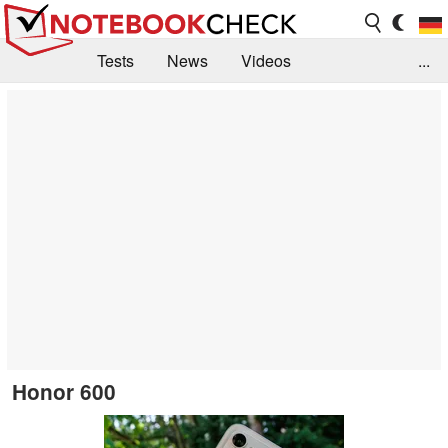
Tests
News
Videos
...
Benchmarks & Tech
Externe Tests
Kaufberatung
Deals
Suche
Jobs
Forum
Honor 600