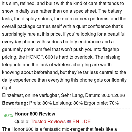
It’s slim, refined, and built with the kind of care that tends to
show in daily use rather than on a spec sheet. The battery
lasts, the display shines, the main camera performs, and the
overall package carries itself with a quiet confidence that’s
surprisingly rare at this price. If you’re looking for a beautiful
everyday phone with serious battery endurance and a
genuinely premium feel that won’t push you into flagship
pricing, the HONOR 600 is hard to overlook. The missing
telephoto and the lack of wireless charging are worth
knowing about beforehand, but they’re far less central to the
daily experience than everything this phone gets confidently
right.
Einzeltest, online verfügbar, Sehr Lang, Datum: 30.04.2026
Bewertung:
Preis: 80% Leistung: 80% Ergonomie: 70%
Honor 600 Review
90%
Quelle:
Trusted Reviews
EN→DE
The Honor 600 is a fantastic mid-ranger that feels like a