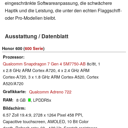
eingeschränkte Softwareanpassung, die schwächere
Haptik und die Leistung, die unter den echten Flaggschiff-
oder Pro-Modellen bleibt.
Ausstattung / Datenblatt
Honor 600 (
600 Serie
)
Prozessor
Qualcomm Snapdragon 7 Gen 4 SM7750-AB
8c/8t, 1
x 2.8 GHz ARM Cortex-A720, 4 x 2.4 GHz ARM
Cortex-A720, 3 x 1.8 GHz ARM Cortex-A520, Cortex
A520/A720
Grafikkarte
Qualcomm Adreno 722
RAM
8 GB
, LPDDR5x
Bildschirm
6.57 Zoll 19.4:9, 2728 x 1264 Pixel 458 PPI,
Capacitive touchscreen, AMOLED, 10 Bit Color
depth, Refresh rate: 60 - 120 Hz, Scratch resistance