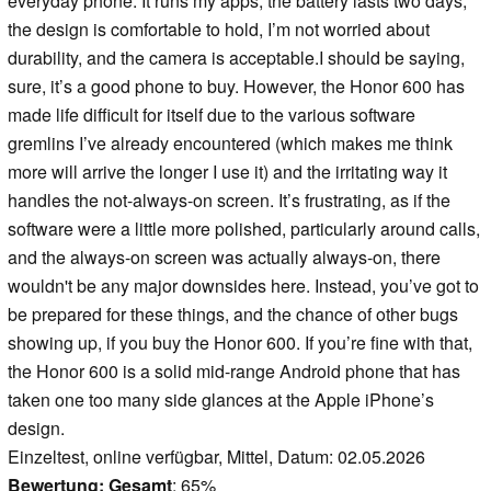
everyday phone. It runs my apps, the battery lasts two days,
the design is comfortable to hold, I’m not worried about
durability, and the camera is acceptable.I should be saying,
sure, it’s a good phone to buy. However, the Honor 600 has
made life difficult for itself due to the various software
gremlins I’ve already encountered (which makes me think
more will arrive the longer I use it) and the irritating way it
handles the not-always-on screen. It’s frustrating, as if the
software were a little more polished, particularly around calls,
and the always-on screen was actually always-on, there
wouldn't be any major downsides here. Instead, you’ve got to
be prepared for these things, and the chance of other bugs
showing up, if you buy the Honor 600. If you’re fine with that,
the Honor 600 is a solid mid-range Android phone that has
taken one too many side glances at the Apple iPhone’s
design.
Einzeltest, online verfügbar, Mittel, Datum: 02.05.2026
Bewertung:
Gesamt
: 65%