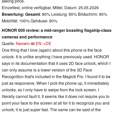
asking price.
Einzeltest, online verfügbar, Mittel, Datum: 25.05.2026
Bewertung:
Gesamt
: 80% Leistung: 80% Bildschirm: 90%
Mobilität: 100% Gehäuse: 80%
HONOR 600 review: a mid-ranger boasting flagship-class
cameras and performance
Quelle:
Neowin
EN→DE
One thing that I love (again) about this phone is the face
unlock. It is unlike anything I have previously used. HONOR
says in its documentation that it uses 2D face unlock, which I
can only assume is a lower version of the 3D Face
Recognition that's included in the Magic8 Pro. I found it to be
just as responsive. When I pick the phone up, it immediately
unlocks, so I only have to swipe from the lock screen. I
literally cannot fault it. It seems like it does not require you to
point your face to the screen at all for it to recognize you and
unlock; it is just super fast. The same can be said of the