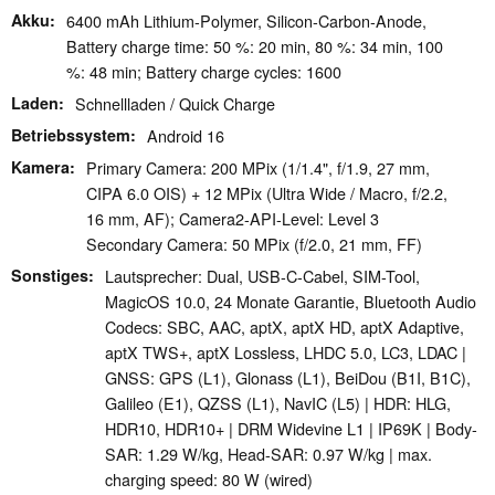
Akku
6400 mAh Lithium-Polymer, Silicon-Carbon-Anode,
Battery charge time: 50 %: 20 min, 80 %: 34 min, 100
%: 48 min; Battery charge cycles: 1600
Laden
Schnellladen / Quick Charge
Betriebssystem
Android 16
Kamera
Primary Camera: 200 MPix (1/1.4", f/1.9, 27 mm,
CIPA 6.0 OIS) + 12 MPix (Ultra Wide / Macro, f/2.2,
16 mm, AF); Camera2-API-Level: Level 3
Secondary Camera: 50 MPix (f/2.0, 21 mm, FF)
Sonstiges
Lautsprecher: Dual, USB-C-Cabel, SIM-Tool,
MagicOS 10.0, 24 Monate Garantie, Bluetooth Audio
Codecs: SBC, AAC, aptX, aptX HD, aptX Adaptive,
aptX TWS+, aptX Lossless, LHDC 5.0, LC3, LDAC |
GNSS: GPS (L1), Glonass (L1), BeiDou (B1I, B1C),
Galileo (E1), QZSS (L1), NavIC (L5) | HDR: HLG,
HDR10, HDR10+ | DRM Widevine L1 | IP69K | Body-
SAR: 1.29 W/kg, Head-SAR: 0.97 W/kg | max.
charging speed: 80 W (wired)