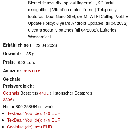
Biometric security: optical fingerprint, 2D facial
recognition | Vibration motor: linear | Telephony
features: Dual-Nano-SIM, eSIM, Wi-Fi Calling, VoLTE
Update Policy: 6 years Android-Updates (till 04/2032),
6 years security patches (till 04/2032), Lüfterlos,
Wasserdicht
Erhältlich seit
22.04.2026
Gewicht
185 g
Preis
650 Euro
Amazon
495,00 €
Geizhals
Preisvergleich
Geizhals
Bestpreis
449€
(Historischer Bestpreis:
389€
)
Honor 600 256GB schwarz
TekDeal4You (de): 449 EUR
TekDeal4You (de): 449 EUR
Coolblue (de): 459 EUR