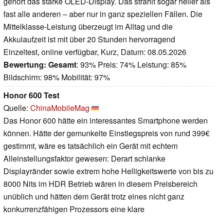
gehört das starke OLED-Display. Das strahlt sogar heller als
fast alle anderen – aber nur in ganz speziellen Fällen. Die
Mittelklasse-Leistung überzeugt im Alltag und die
Akkulaufzeit ist mit über 20 Stunden hervorragend
Einzeltest, online verfügbar, Kurz, Datum: 08.05.2026
Bewertung:
Gesamt
: 93% Preis: 74% Leistung: 85%
Bildschirm: 98% Mobilität: 97%
Honor 600 Test
Quelle:
ChinaMobileMag
Das Honor 600 hätte ein interessantes Smartphone werden
können. Hätte der gemunkelte Einstiegspreis von rund 399€
gestimmt, wäre es tatsächlich ein Gerät mit echtem
Alleinstellungsfaktor gewesen: Derart schlanke
Displayränder sowie extrem hohe Helligkeitswerte von bis zu
8000 Nits im HDR Betrieb wären in diesem Preisbereich
unüblich und hätten dem Gerät trotz eines nicht ganz
konkurrenzfähigen Prozessors eine klare