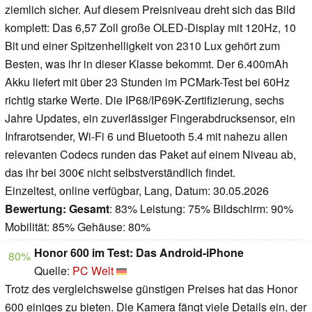
ziemlich sicher. Auf diesem Preisniveau dreht sich das Bild
komplett: Das 6,57 Zoll große OLED-Display mit 120Hz, 10
Bit und einer Spitzenhelligkeit von 2310 Lux gehört zum
Besten, was ihr in dieser Klasse bekommt. Der 6.400mAh
Akku liefert mit über 23 Stunden im PCMark-Test bei 60Hz
richtig starke Werte. Die IP68/IP69K-Zertifizierung, sechs
Jahre Updates, ein zuverlässiger Fingerabdrucksensor, ein
Infrarotsender, Wi-Fi 6 und Bluetooth 5.4 mit nahezu allen
relevanten Codecs runden das Paket auf einem Niveau ab,
das ihr bei 300€ nicht selbstverständlich findet.
Einzeltest, online verfügbar, Lang, Datum: 30.05.2026
Bewertung:
Gesamt
: 83% Leistung: 75% Bildschirm: 90%
Mobilität: 85% Gehäuse: 80%
Honor 600 im Test: Das Android-iPhone
80%
Quelle:
PC Welt
Trotz des vergleichsweise günstigen Preises hat das Honor
600 einiges zu bieten. Die Kamera fängt viele Details ein, der