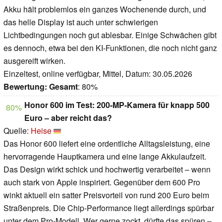
Akku hält problemlos ein ganzes Wochenende durch, und
das helle Display ist auch unter schwierigen
Lichtbedingungen noch gut ablesbar. Einige Schwächen gibt
es dennoch, etwa bei den KI-Funktionen, die noch nicht ganz
ausgereift wirken.
Einzeltest, online verfügbar, Mittel, Datum: 30.05.2026
Bewertung:
Gesamt
: 80%
Honor 600 im Test: 200-MP-Kamera für knapp 500
80%
Euro – aber reicht das?
Quelle:
Heise
Das Honor 600 liefert eine ordentliche Alltagsleistung, eine
hervorragende Hauptkamera und eine lange Akkulaufzeit.
Das Design wirkt schick und hochwertig verarbeitet – wenn
auch stark von Apple inspiriert. Gegenüber dem 600 Pro
winkt aktuell ein satter Preisvorteil von rund 200 Euro beim
Straßenpreis. Die Chip-Performance liegt allerdings spürbar
unter dem Pro-Modell. Wer gerne zockt, dürfte das spüren –