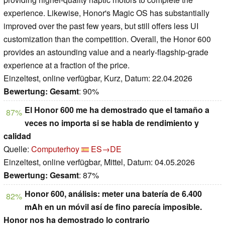
experience. Likewise, Honor's Magic OS has substantially
improved over the past few years, but still offers less UI
customization than the competition. Overall, the Honor 600
provides an astounding value and a nearly-flagship-grade
experience at a fraction of the price.
Einzeltest, online verfügbar, Kurz, Datum: 22.04.2026
Bewertung:
Gesamt
: 90%
El Honor 600 me ha demostrado que el tamaño a
87%
veces no importa si se habla de rendimiento y
calidad
Quelle:
Computerhoy
ES→DE
Einzeltest, online verfügbar, Mittel, Datum: 04.05.2026
Bewertung:
Gesamt
: 87%
Honor 600, análisis: meter una batería de 6.400
82%
mAh en un móvil así de fino parecía imposible.
Honor nos ha demostrado lo contrario