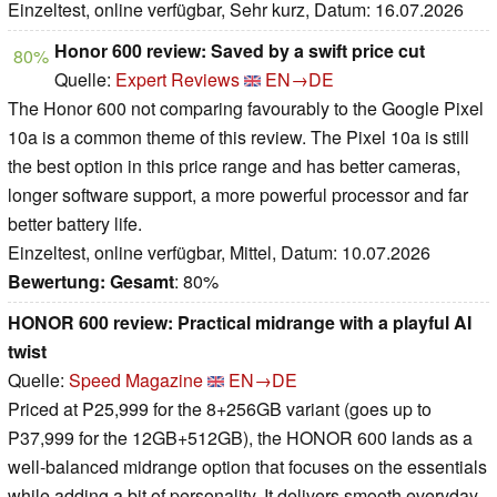
Einzeltest, online verfügbar, Sehr kurz, Datum: 16.07.2026
Honor 600 review: Saved by a swift price cut
80%
Quelle:
Expert Reviews
EN→DE
The Honor 600 not comparing favourably to the Google Pixel
10a is a common theme of this review. The Pixel 10a is still
the best option in this price range and has better cameras,
longer software support, a more powerful processor and far
better battery life.
Einzeltest, online verfügbar, Mittel, Datum: 10.07.2026
Bewertung:
Gesamt
: 80%
HONOR 600 review: Practical midrange with a playful AI
twist
Quelle:
Speed Magazine
EN→DE
Priced at P25,999 for the 8+256GB variant (goes up to
P37,999 for the 12GB+512GB), the HONOR 600 lands as a
well-balanced midrange option that focuses on the essentials
while adding a bit of personality. It delivers smooth everyday