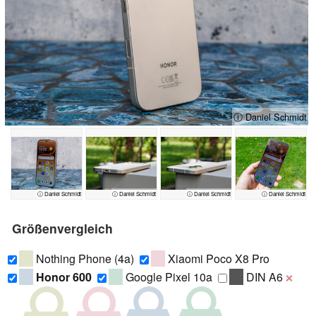
ⓘ Daniel Schmidt
ⓘ Daniel Schmidt
ⓘ Daniel Schmidt
ⓘ Daniel Schmidt
ⓘ Daniel Schmidt
Größenvergleich
Nothing Phone (4a)
Xiaomi Poco X8 Pro
Honor 600
Google Pixel 10a
DIN A6
❌