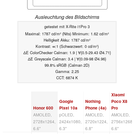
Ausleuchtung des Bildschirms
getestet mit X-Rite i1Pro 3
Maximal: 1787 cd/m² (Nits) Minimum: 1.62 cd/m²
Helligkeit Akku: 1787 cd/m²
Kontrast: ∞:1 (Schwarzwert: 0 cd/m²)
ΔE ColorChecker Calman: 1.9 | ∀{0.5-29.43 Ø4.71}
ΔE Greyscale Calman: 3.4 | ∀{0.09-98 Ø4.96}
99.8% sRGB (Calman 2D)
Gamma: 2.25
CCT: 6874 K
Xiaomi
Google
Nothing
Poco X8
Honor 600
Pixel 10a
Phone (4a)
Pro
AMOLED,
pOLED,
AMOLED,
AMOLED,
2728x1264,
2424x1080,
2720x1224,
2756x1268,
6.6"
6.3"
6.8"
6.6"