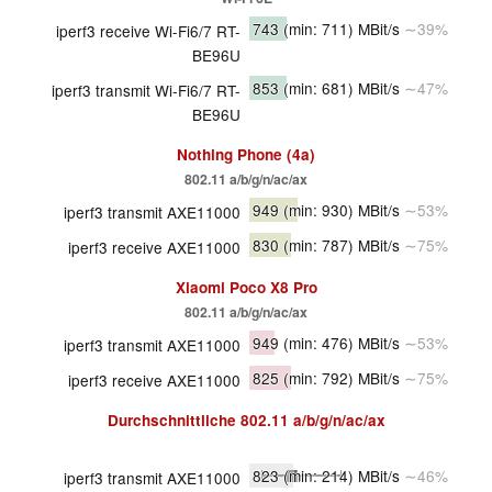
743
(min: 711)
MBit/s
∼39%
iperf3 receive Wi-Fi6/7 RT-
BE96U
853
(min: 681)
MBit/s
∼47%
iperf3 transmit Wi-Fi6/7 RT-
BE96U
Nothing Phone (4a)
802.11 a/b/g/n/ac/ax
949
(min: 930)
MBit/s
∼53%
iperf3 transmit AXE11000
830
(min: 787)
MBit/s
∼75%
iperf3 receive AXE11000
Xiaomi Poco X8 Pro
802.11 a/b/g/n/ac/ax
949
(min: 476)
MBit/s
∼53%
iperf3 transmit AXE11000
825
(min: 792)
MBit/s
∼75%
iperf3 receive AXE11000
Durchschnittliche
802.11 a/b/g/n/ac/ax
823
(min: 214)
MBit/s
∼46%
iperf3 transmit AXE11000