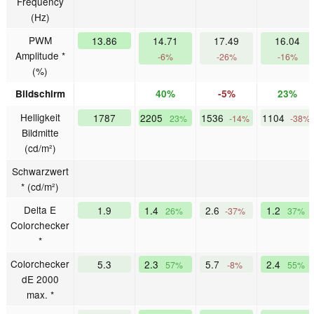
Frequency
(Hz)
PWM
13.86
14.71
17.49
16.04
Amplitude *
-6%
-26%
-16%
(%)
Bildschirm
40%
-5%
23%
Helligkeit
1787
2205
1536
1104
23%
-14%
-38%
Bildmitte
(cd/m²)
Schwarzwert
* (cd/m²)
Delta E
1.9
1.4
2.6
1.2
26%
-37%
37%
Colorchecker
*
Colorchecker
5.3
2.3
5.7
2.4
57%
-8%
55%
dE 2000
max. *