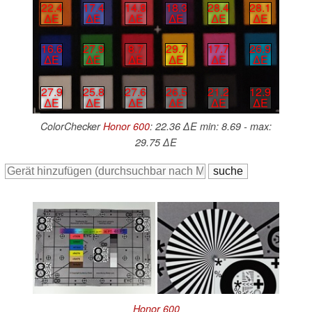
22.4
17.4
14.8
18.3
28.4
28.1
∆E
∆E
∆E
∆E
∆E
∆E
16.6
27.9
8.7
29.7
17.7
26.9
∆E
∆E
∆E
∆E
∆E
∆E
27.9
25.8
27.6
26.5
21.2
12.9
∆E
∆E
∆E
∆E
∆E
∆E
ColorChecker
Honor 600
: 22.36 ∆E min: 8.69 - max:
29.75 ∆E
Honor 600