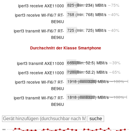
825
(min: 234)
MBit/s
∼75%
iperf3 receive AXE11000
768
(min: 768)
MBit/s
∼40%
iperf3 receive Wi-Fi6/7 RT-
BE96U
725
(min: 725)
MBit/s
∼40%
iperf3 transmit Wi-Fi6/7 RT-
BE96U
Durchschnitt der Klasse
Smartphone
685
(min: 52.5)
MBit/s
∼39%
iperf3 transmit AXE11000
721
(min: 52.2)
MBit/s
∼65%
iperf3 receive AXE11000
1918
(min: 328)
MBit/s
∼100%
iperf3 receive Wi-Fi6/7 RT-
BE96U
1818
(min: 327)
MBit/s
∼100%
iperf3 transmit Wi-Fi6/7 RT-
BE96U
1800