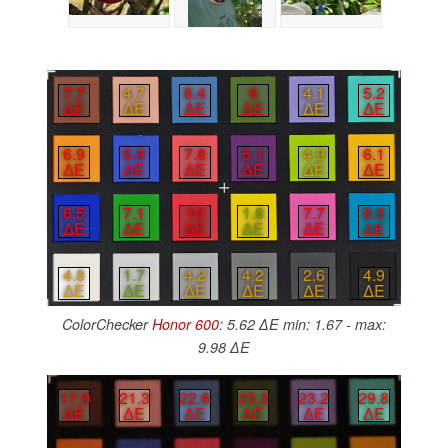
7.7
4.7
6.4
6
4.1
5.2
∆E
∆E
∆E
∆E
∆E
∆E
6.9
5.8
7.8
5.1
4.9
6.1
∆E
∆E
∆E
∆E
∆E
∆E
6.5
7.1
10
1.8
7.7
8.6
∆E
∆E
∆E
∆E
∆E
∆E
4.8
1.7
4.2
4.2
2.6
4.9
∆E
∆E
∆E
∆E
∆E
∆E
ColorChecker
Honor 600
: 5.62 ∆E min: 1.67 - max:
9.98 ∆E
17.9
21.3
22.6
23.3
23.2
29.8
∆E
∆E
∆E
∆E
∆E
∆E