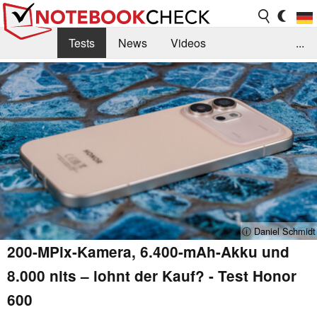
Tests
News
Videos
...
Benchmarks & Tech
Externe Tests
Kaufberatung
Deals
Suche
Jobs
Forum
ⓘ Daniel Schmidt
200-MPix-Kamera, 6.400-mAh-Akku und
8.000 nits – lohnt der Kauf? - Test Honor
600