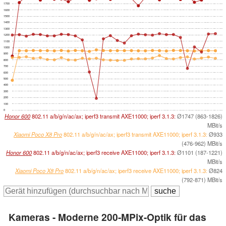
1700
1600
1500
1400
1300
1200
1100
1000
900
800
700
600
500
400
300
200
100
0
Honor 600
802.11 a/b/g/n/ac/ax; iperf3 transmit AXE11000; iperf 3.1.3:
Ø1747 (863-1826)
MBit/s
Xiaomi Poco X8 Pro
802.11 a/b/g/n/ac/ax; iperf3 transmit AXE11000; iperf 3.1.3:
Ø933
(476-962) MBit/s
Honor 600
802.11 a/b/g/n/ac/ax; iperf3 receive AXE11000; iperf 3.1.3:
Ø1101 (187-1221)
MBit/s
Xiaomi Poco X8 Pro
802.11 a/b/g/n/ac/ax; iperf3 receive AXE11000; iperf 3.1.3:
Ø824
(792-871) MBit/s
Kameras - Moderne 200-MPix-Optik für das