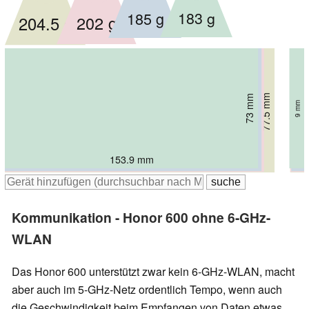
183 g
185 g
202 g
204.5 g
74.7 mm
75.2 mm
77.5 mm
73 mm
7.8 mm
8.4 mm
9 mm
8.5 mm
153.9 mm
156 mm
157.5 mm
163.9 mm
Kommunikation - Honor 600 ohne 6-GHz-
WLAN
Das Honor 600 unterstützt zwar kein 6-GHz-WLAN, macht
aber auch im 5-GHz-Netz ordentlich Tempo, wenn auch
die Geschwindigkeit beim Empfangen von Daten etwas