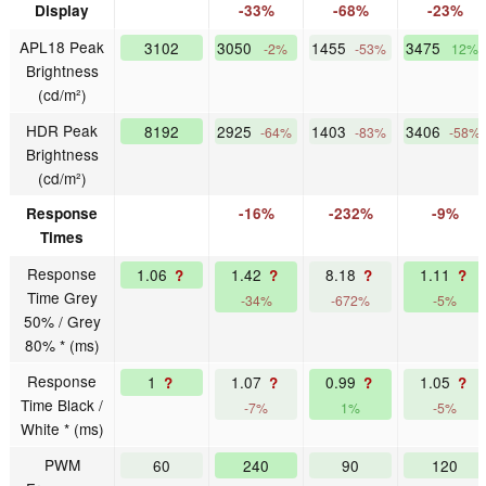
Display
-33%
-68%
-23%
APL18 Peak
3102
3050
1455
3475
-2%
-53%
12%
Brightness
(cd/m²)
HDR Peak
8192
2925
1403
3406
-64%
-83%
-58%
Brightness
(cd/m²)
Response
-16%
-232%
-9%
Times
Response
1.06
1.42
8.18
1.11
?
?
?
?
Time Grey
-34%
-672%
-5%
50% / Grey
80% * (ms)
Response
1
1.07
0.99
1.05
?
?
?
?
Time Black /
-7%
1%
-5%
White * (ms)
PWM
60
240
90
120