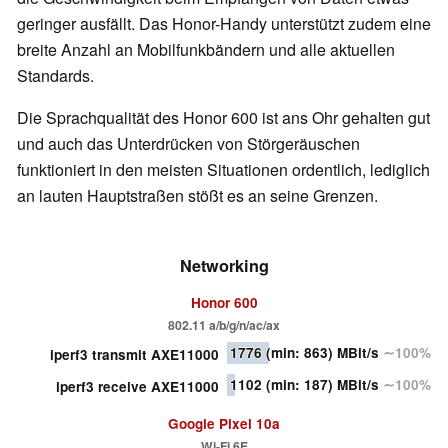
geringer ausfällt. Das Honor-Handy unterstützt zudem eine
breite Anzahl an Mobilfunkbändern und alle aktuellen
Standards.
Die Sprachqualität des Honor 600 ist ans Ohr gehalten gut
und auch das Unterdrücken von Störgeräuschen
funktioniert in den meisten Situationen ordentlich, lediglich
an lauten Hauptstraßen stößt es an seine Grenzen.
Networking
Honor 600
802.11 a/b/g/n/ac/ax
1776
(min: 863)
MBit/s
∼100%
iperf3 transmit AXE11000
1102
(min: 187)
MBit/s
∼100%
iperf3 receive AXE11000
Google Pixel 10a
Wi-Fi 6E