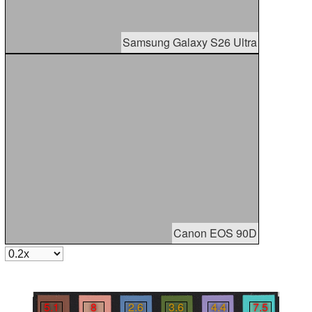
Samsung Galaxy S26 Ultra
Canon EOS 90D
5.1
8
2.6
3.6
4.4
7.5