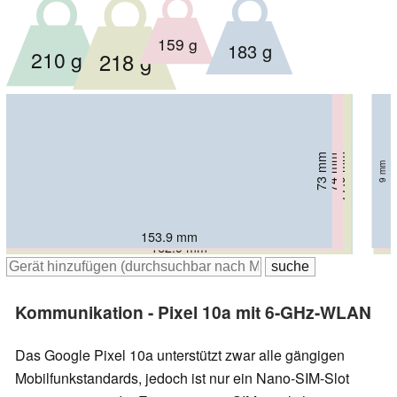
159 g
183 g
210 g
218 g
76.6 mm
77.9 mm
73 mm
74 mm
7.9 mm
9 mm
6 mm
8.2 mm
153.9 mm
159 mm
163.6 mm
162.9 mm
Kommunikation - Pixel 10a mit 6-GHz-WLAN
Das Google Pixel 10a unterstützt zwar alle gängigen
Mobilfunkstandards, jedoch ist nur ein Nano-SIM-Slot