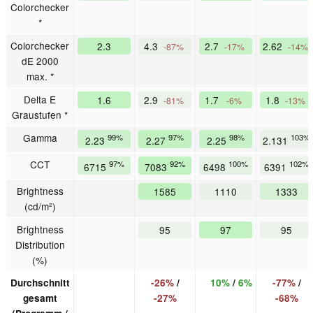
Colorchecker
*
Colorchecker
2.3
4.3
2.7
2.62
-87%
-17%
-14%
dE 2000
max. *
Delta E
1.6
2.9
1.7
1.8
-81%
-6%
-13%
Graustufen *
Gamma
99%
97%
98%
103%
2.23
2.27
2.25
2.131
CCT
97%
92%
100%
102%
6715
7083
6498
6391
Brightness
1585
1110
1333
(cd/m²)
Brightness
95
97
95
Distribution
(%)
Durchschnitt
-26%
/
10%
/
6%
-77%
/
gesamt
-27%
-68%