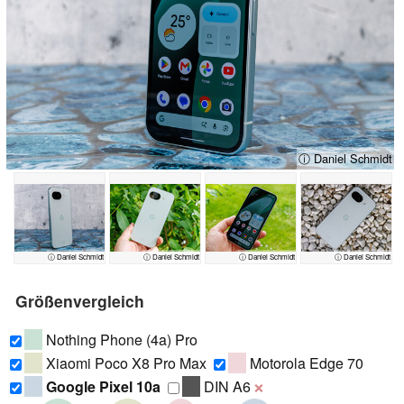
ⓘ Daniel Schmidt
ⓘ Daniel Schmidt
ⓘ Daniel Schmidt
ⓘ Daniel Schmidt
ⓘ Daniel Schmidt
Größenvergleich
Nothing Phone (4a) Pro
Xiaomi Poco X8 Pro Max
Motorola Edge 70
Google Pixel 10a
DIN A6
❌