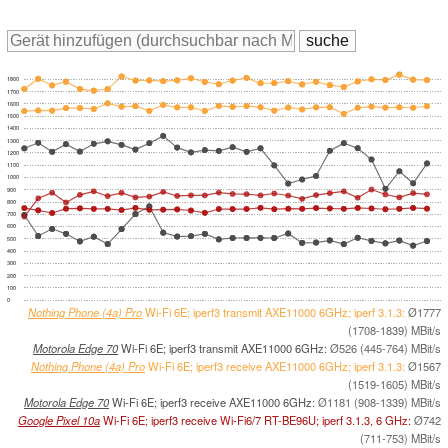
1800
1700
1600
1500
1400
1300
1200
1100
1000
900
800
700
600
500
400
300
200
100
0
Nothing Phone (4a) Pro
Wi-Fi 6E; iperf3 transmit AXE11000 6GHz; iperf 3.1.3:
Ø1777
(1708-1839) MBit/s
Motorola Edge 70
Wi-Fi 6E; iperf3 transmit AXE11000 6GHz:
Ø526 (445-764) MBit/s
Nothing Phone (4a) Pro
Wi-Fi 6E; iperf3 receive AXE11000 6GHz; iperf 3.1.3:
Ø1567
(1519-1605) MBit/s
Motorola Edge 70
Wi-Fi 6E; iperf3 receive AXE11000 6GHz:
Ø1181 (908-1339) MBit/s
Google Pixel 10a
Wi-Fi 6E; iperf3 receive Wi-Fi6/7 RT-BE96U; iperf 3.1.3, 6 GHz:
Ø742
(711-753) MBit/s