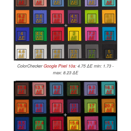
∆E
∆E
∆E
∆E
∆E
∆E
6.2
3.6
6.5
4.1
4
4.1
∆E
∆E
∆E
∆E
∆E
∆E
4
4.4
6.7
2
7.2
8.2
∆E
∆E
∆E
∆E
∆E
∆E
4.6
2.5
4.6
3.5
1.7
5
∆E
∆E
∆E
∆E
∆E
∆E
ColorChecker
Google Pixel 10a
: 4.75 ∆E min: 1.73 -
max: 8.23 ∆E
10.9
13.7
9.2
13.7
9.3
16.3
∆E
∆E
∆E
∆E
∆E
∆E
15.5
6.9
8.2
11
17
20.2
∆E
∆E
∆E
∆E
∆E
∆E
8.5
17.4
7.1
15.6
11.3
15.1
∆E
∆E
∆E
∆E
∆E
∆E