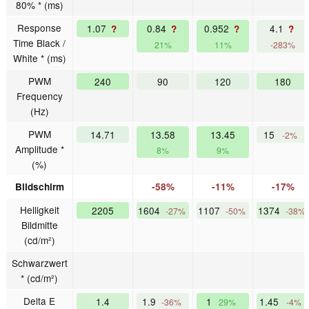
80% * (ms)
Response
1.07
0.84
0.952
4.1
?
?
?
?
Time Black /
21%
11%
-283%
White * (ms)
PWM
240
90
120
180
Frequency
(Hz)
PWM
14.71
13.58
13.45
15
-2%
Amplitude *
8%
9%
(%)
Bildschirm
-58%
-11%
-17%
Helligkeit
2205
1604
1107
1374
-27%
-50%
-38%
Bildmitte
(cd/m²)
Schwarzwert
* (cd/m²)
Delta E
1.4
1.9
1
1.45
-36%
29%
-4%