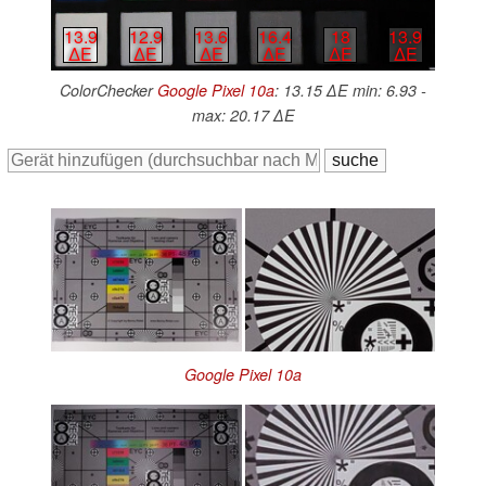
13.9
12.9
13.6
16.4
18
13.9
∆E
∆E
∆E
∆E
∆E
∆E
ColorChecker
Google Pixel 10a
: 13.15 ∆E min: 6.93 -
max: 20.17 ∆E
Google Pixel 10a