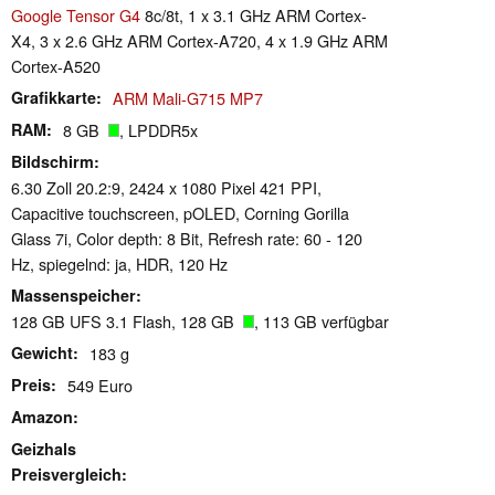
Google Tensor G4
8c/8t, 1 x 3.1 GHz ARM Cortex-
X4, 3 x 2.6 GHz ARM Cortex-A720, 4 x 1.9 GHz ARM
Cortex-A520
Grafikkarte
ARM Mali-G715 MP7
RAM
8 GB
, LPDDR5x
Bildschirm
6.30 Zoll 20.2:9, 2424 x 1080 Pixel 421 PPI,
Capacitive touchscreen, pOLED, Corning Gorilla
Glass 7i, Color depth: 8 Bit, Refresh rate: 60 - 120
Hz, spiegelnd: ja, HDR, 120 Hz
Massenspeicher
128 GB UFS 3.1 Flash, 128 GB
, 113 GB verfügbar
Gewicht
183 g
Preis
549 Euro
Amazon
Geizhals
Preisvergleich