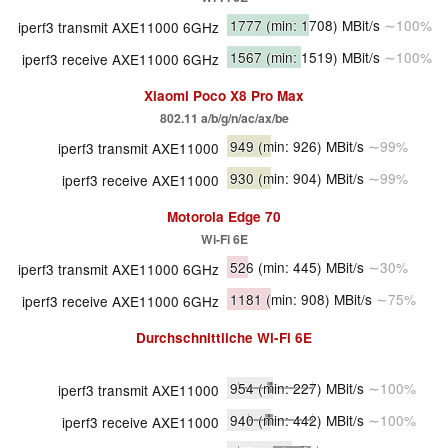
1777
(min: 1708)
MBit/s
∼100%
iperf3 transmit AXE11000 6GHz
1567
(min: 1519)
MBit/s
∼100%
iperf3 receive AXE11000 6GHz
Xiaomi Poco X8 Pro Max
802.11 a/​b/​g/​n/​ac/​ax/​be
949
(min: 926)
MBit/s
∼99%
iperf3 transmit AXE11000
930
(min: 904)
MBit/s
∼99%
iperf3 receive AXE11000
Motorola Edge 70
Wi-Fi 6E
526
(min: 445)
MBit/s
∼30%
iperf3 transmit AXE11000 6GHz
1181
(min: 908)
MBit/s
∼75%
iperf3 receive AXE11000 6GHz
Durchschnittliche
Wi-Fi 6E
954
(min: 227)
MBit/s
∼100%
iperf3 transmit AXE11000
940
(min: 442)
MBit/s
∼100%
iperf3 receive AXE11000