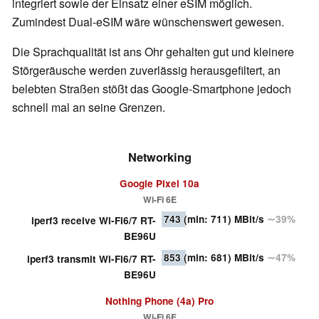
integriert sowie der Einsatz einer eSIM möglich.
Zumindest Dual-eSIM wäre wünschenswert gewesen.
Die Sprachqualität ist ans Ohr gehalten gut und kleinere
Störgeräusche werden zuverlässig herausgefiltert, an
belebten Straßen stößt das Google-Smartphone jedoch
schnell mal an seine Grenzen.
Networking
Google Pixel 10a
Wi-Fi 6E
743
(min: 711)
MBit/s
∼39%
iperf3 receive Wi-Fi6/7 RT-
BE96U
853
(min: 681)
MBit/s
∼47%
iperf3 transmit Wi-Fi6/7 RT-
BE96U
Nothing Phone (4a) Pro
Wi-Fi 6E