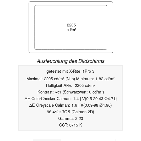
2205
cd/m²
Ausleuchtung des Bildschirms
getestet mit X-Rite i1Pro 3
Maximal: 2205 cd/m² (Nits) Minimum: 1.82 cd/m²
Helligkeit Akku: 2205 cd/m²
Kontrast: ∞:1 (Schwarzwert: 0 cd/m²)
ΔE ColorChecker Calman: 1.4 | ∀{0.5-29.43 Ø4.71}
ΔE Greyscale Calman: 1.6 | ∀{0.09-98 Ø4.96}
98.4% sRGB (Calman 2D)
Gamma: 2.23
CCT: 6715 K