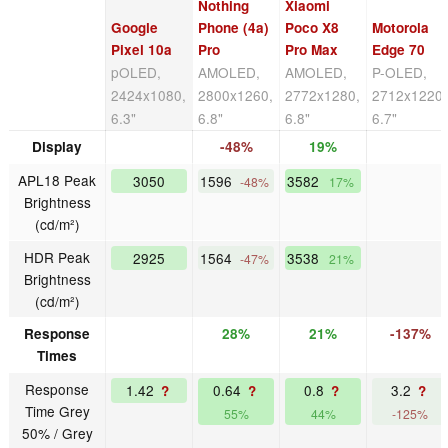
Nothing
Xiaomi
Google
Phone (4a)
Poco X8
Motorola
Pixel 10a
Pro
Pro Max
Edge 70
pOLED,
AMOLED,
AMOLED,
P-OLED,
2424x1080,
2800x1260,
2772x1280,
2712x1220,
6.3"
6.8"
6.8"
6.7"
Display
-48%
19%
APL18 Peak
3050
1596
3582
-48%
17%
Brightness
(cd/m²)
HDR Peak
2925
1564
3538
-47%
21%
Brightness
(cd/m²)
Response
28%
21%
-137%
Times
Response
1.42
0.64
0.8
3.2
?
?
?
?
Time Grey
55%
44%
-125%
50% / Grey