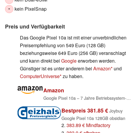
kein PixelSnap
-
Preis und Verfügbarkeit
Das Google Pixel 10a ist mit einer unverbindlichen
Preisempfehlung von 549 Euro (128 GB)
beziehungsweise 649 Euro (256 GB) veranschlagt
und kann direkt bei
Google
erworben werden.
Günstiger ist es unter anderem bei
Amazon
und
ComputerUniverse
zu haben.
Amazon
Google Pixel 10a – 7 Jahre Betriebssystem- und Sicherheitsupdates, mehr als 30 Stunden Akkulaufzeit, Kamera-Coach, Gemini Live, Pixel-Sicherheitsfunktionen - Obsidian, 128GB
Bestpreis 381.85 €
Joybuy
Google Pixel 10a 128GB obsidian
2.
383.89 € Mindfactory
3.
383.9 € afbshop