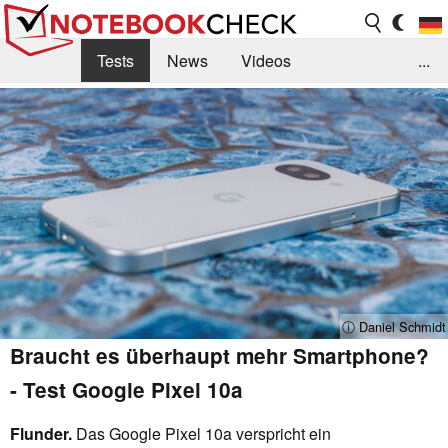
Tests
News
Videos
...
Benchmarks & Tech
Externe Tests
Kaufberatung
Deals
Suche
Jobs
Forum
ⓘ Daniel Schmidt
Braucht es überhaupt mehr Smartphone?
- Test Google Pixel 10a
Flunder.
Das Google Pixel 10a verspricht ein