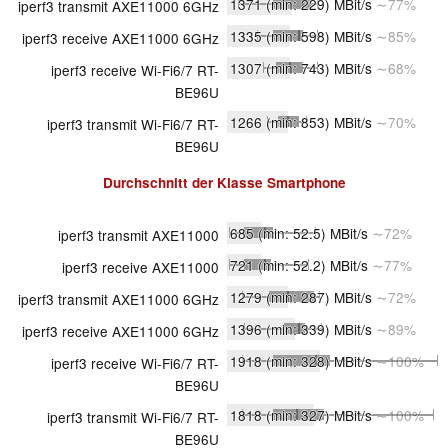
1371
(min: 229)
MBit/s
∼77%
iperf3 transmit AXE11000 6GHz
1335
(min: 598)
MBit/s
∼85%
iperf3 receive AXE11000 6GHz
1307
(min: 743)
MBit/s
∼68%
iperf3 receive Wi-Fi6/7 RT-
BE96U
1266
(min: 853)
MBit/s
∼70%
iperf3 transmit Wi-Fi6/7 RT-
BE96U
Durchschnitt der Klasse
Smartphone
685
(min: 52.5)
MBit/s
∼72%
iperf3 transmit AXE11000
721
(min: 52.2)
MBit/s
∼77%
iperf3 receive AXE11000
1279
(min: 287)
MBit/s
∼72%
iperf3 transmit AXE11000 6GHz
1396
(min: 339)
MBit/s
∼89%
iperf3 receive AXE11000 6GHz
1918
(min: 328)
MBit/s
∼100%
iperf3 receive Wi-Fi6/7 RT-
BE96U
1818
(min: 327)
MBit/s
∼100%
iperf3 transmit Wi-Fi6/7 RT-
BE96U