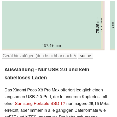
75.24 mm
75.25 mm
75.6 mm
76.6 mm
77.9 mm
8.43 mm
78 mm
6.8 mm
7.4 mm
8.2 mm
7.5 mm
8 mm
160.75 mm
157.49 mm
162.8 mm
161.3 mm
162.9 mm
163.2 mm
Ausstattung - Nur USB 2.0 und kein
kabelloses Laden
Das Xiaomi Poco X8 Pro Max offeriert lediglich einen
langsamen USB-2.0-Port, der in unserem Kopiertest mit
einer
Samsung Portable SSD T7
nur magere 26,15 MB/s
erreicht, aber immerhin alle gängigen Dateiformate wie
exFAT und NTFS unterstützt. Die kabelgebundene