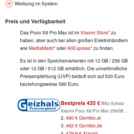
Werbung im System
-
Preis und Verfügbarkeit
Das Poco X8 Pro Max ist im
Xiaomi Store
zu
haben, aber auch bei allen großen Elektrohändlern
wie
MediaMarkt
oder
AliExpress
zu finden.
Es ist in den Speichervarianten mit 12 GB / 256 GB
oder 12 GB / 512 GB erhältlich. Die unverbindliche
Preisempfehlung (UVP) beläuft sich auf 530 Euro
beziehungsweise 580 Euro.
Bestpreis 435 €
Blitz-Schatz
Xiaomi Poco X8 Pro Max 256GB weiß
2.
460 € Gomibo.at
3.
462 € Gomibo.de
4.
479.9 € Xiaomi