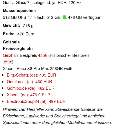
Gorilla Glass 7i, spiegelnd: ja, HDR, 120 Hz
Massenspeicher
512 GB UFS 4.1 Flash, 512 GB
, 476 GB verfügbar
Gewicht
218 g
Preis
470 Euro
Geizhals
Preisvergleich
Geizhals
Bestpreis
435€
(Historischer Bestpreis:
359€
)
Xiaomi Poco X8 Pro Max 256GB weiß
Blitz-Schatz (de): 435 EUR
Gomibo.at (at): 460 EUR
Gomibo.de (de): 462 EUR
Xiaomi (de): 479.9 EUR
ElectronicShop24 (at): 499 EUR
Hinweis: Der Hersteller kann abweichende Bauteile wie
Bildschirme, Laufwerke und Speicherriegel mit ähnlichen
Spezifikationen unter dem gleichen Modellnamen einsetzen.