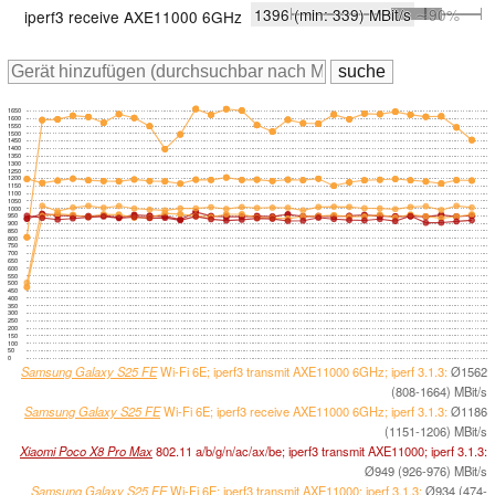
1396
(min: 339)
MBit/s
∼90%
iperf3 receive AXE11000 6GHz
1650
1600
1550
1500
1450
1400
1350
1300
1250
1200
1150
1100
1050
1000
950
900
850
800
750
700
650
600
550
500
450
400
350
300
250
200
150
100
50
0
Samsung Galaxy S25 FE
Wi-Fi 6E; iperf3 transmit AXE11000 6GHz; iperf 3.1.3:
Ø1562
(808-1664) MBit/s
Samsung Galaxy S25 FE
Wi-Fi 6E; iperf3 receive AXE11000 6GHz; iperf 3.1.3:
Ø1186
(1151-1206) MBit/s
Xiaomi Poco X8 Pro Max
802.11 a/​b/​g/​n/​ac/​ax/​be; iperf3 transmit AXE11000; iperf 3.1.3:
Ø949 (926-976) MBit/s
Samsung Galaxy S25 FE
Wi-Fi 6E; iperf3 transmit AXE11000; iperf 3.1.3:
Ø934 (474-