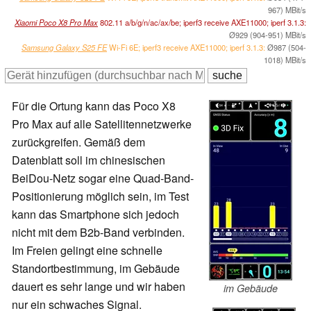
967) MBit/s
Xiaomi Poco X8 Pro Max
802.11 a/​b/​g/​n/​ac/​ax/​be; iperf3 receive AXE11000; iperf 3.1.3:
Ø929 (904-951) MBit/s
Samsung Galaxy S25 FE
Wi-Fi 6E; iperf3 receive AXE11000; iperf 3.1.3:
Ø987 (504-
1018) MBit/s
Für die Ortung kann das Poco X8
Pro Max auf alle Satellitennetzwerke
zurückgreifen. Gemäß dem
Datenblatt soll im chinesischen
BeiDou-Netz sogar eine Quad-Band-
Positionierung möglich sein, im Test
kann das Smartphone sich jedoch
nicht mit dem B2b-Band verbinden.
Im Freien gelingt eine schnelle
Standortbestimmung, im Gebäude
dauert es sehr lange und wir haben
im Gebäude
nur ein schwaches Signal.