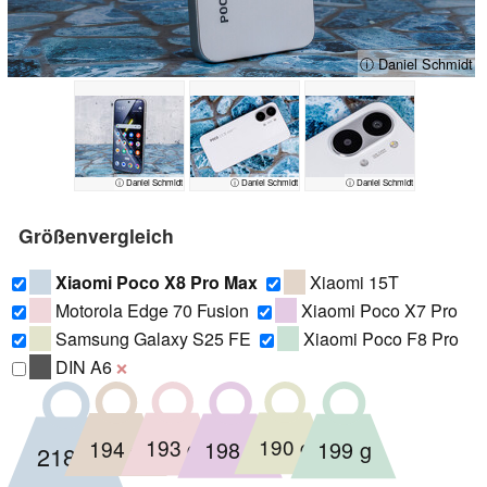
ⓘ Daniel Schmidt
ⓘ Daniel Schmidt
ⓘ Daniel Schmidt
ⓘ Daniel Schmidt
Größenvergleich
Xiaomi Poco X8 Pro Max
Xiaomi 15T
Motorola Edge 70 Fusion
Xiaomi Poco X7 Pro
Samsung Galaxy S25 FE
Xiaomi Poco F8 Pro
DIN A6
❌
190 g
193 g
194 g
198 g
199 g
218 g