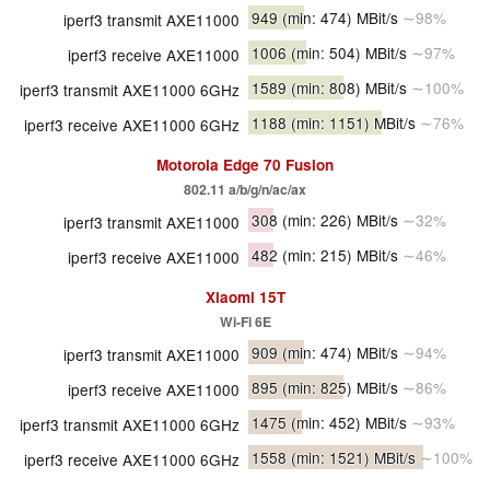
949
(min: 474)
MBit/s
∼98%
iperf3 transmit AXE11000
1006
(min: 504)
MBit/s
∼97%
iperf3 receive AXE11000
1589
(min: 808)
MBit/s
∼100%
iperf3 transmit AXE11000 6GHz
1188
(min: 1151)
MBit/s
∼76%
iperf3 receive AXE11000 6GHz
Motorola Edge 70 Fusion
802.11 a/b/g/n/ac/ax
308
(min: 226)
MBit/s
∼32%
iperf3 transmit AXE11000
482
(min: 215)
MBit/s
∼46%
iperf3 receive AXE11000
Xiaomi 15T
Wi-Fi 6E
909
(min: 474)
MBit/s
∼94%
iperf3 transmit AXE11000
895
(min: 825)
MBit/s
∼86%
iperf3 receive AXE11000
1475
(min: 452)
MBit/s
∼93%
iperf3 transmit AXE11000 6GHz
1558
(min: 1521)
MBit/s
∼100%
iperf3 receive AXE11000 6GHz