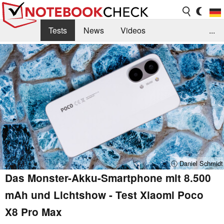
Tests
News
Videos
...
Benchmarks & Tech
Externe Tests
Kaufberatung
Deals
Suche
Jobs
Forum
ⓘ Daniel Schmidt
Das Monster-Akku-Smartphone mit 8.500
mAh und Lichtshow - Test Xiaomi Poco
X8 Pro Max