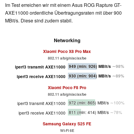
Im Test erreichen wir mit einem Asus ROG Rapture GT-
AXE11000 ordentliche Übertragungsraten mit über 900
MBit/s. Diese sind zudem stabil.
Networking
Xiaomi Poco X8 Pro Max
802.11 a/​b/​g/​n/​ac/​ax/​be
949
(min: 926)
MBit/s
∼98%
iperf3 transmit AXE11000
930
(min: 904)
MBit/s
∼89%
iperf3 receive AXE11000
Xiaomi Poco F8 Pro
802.11 a/​b/​g/​n/​ac/​ax/​be
972
(min: 865)
MBit/s
∼100%
iperf3 transmit AXE11000
811
(min: 414)
MBit/s
∼78%
iperf3 receive AXE11000
Samsung Galaxy S25 FE
Wi-Fi 6E