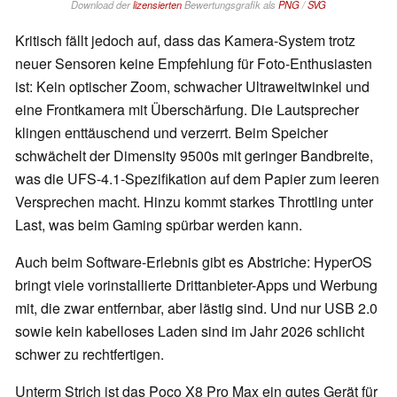
Download der
lizensierten
Bewertungsgrafik als
PNG
/
SVG
Kritisch fällt jedoch auf, dass das Kamera-System trotz
neuer Sensoren keine Empfehlung für Foto-Enthusiasten
ist: Kein optischer Zoom, schwacher Ultraweitwinkel und
eine Frontkamera mit Überschärfung. Die Lautsprecher
klingen enttäuschend und verzerrt. Beim Speicher
schwächelt der Dimensity 9500s mit geringer Bandbreite,
was die UFS-4.1-Spezifikation auf dem Papier zum leeren
Versprechen macht. Hinzu kommt starkes Throttling unter
Last, was beim Gaming spürbar werden kann.
Auch beim Software-Erlebnis gibt es Abstriche: HyperOS
bringt viele vorinstallierte Drittanbieter-Apps und Werbung
mit, die zwar entfernbar, aber lästig sind. Und nur USB 2.0
sowie kein kabelloses Laden sind im Jahr 2026 schlicht
schwer zu rechtfertigen.
Unterm Strich ist das Poco X8 Pro Max ein gutes Gerät für