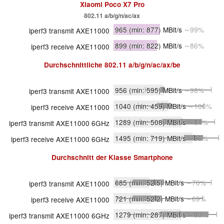
Xiaomi Poco X7 Pro
802.11 a/b/g/n/ac/ax
965
(min: 877)
MBit/s
∼99%
iperf3 transmit AXE11000
899
(min: 822)
MBit/s
∼86%
iperf3 receive AXE11000
Durchschnittliche
802.11 a/​b/​g/​n/​ac/​ax/​be
956
(min: 595)
MBit/s
∼98%
iperf3 transmit AXE11000
1040
(min: 459)
MBit/s
∼100%
iperf3 receive AXE11000
1289
(min: 508)
MBit/s
∼81%
iperf3 transmit AXE11000 6GHz
1495
(min: 719)
MBit/s
∼96%
iperf3 receive AXE11000 6GHz
Durchschnitt der Klasse
Smartphone
685
(min: 52.5)
MBit/s
∼70%
iperf3 transmit AXE11000
721
(min: 52.2)
MBit/s
∼69%
iperf3 receive AXE11000
1279
(min: 287)
MBit/s
∼80%
iperf3 transmit AXE11000 6GHz