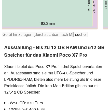
74.34 mm
71.2 mm
75.24 mm
72.7 mm
76.32 mm
77.4 mm
8.1 mm
8.25 mm
8.9 mm
8.43 mm
8.55 mm
8.2 mm
154.1 mm
152.2 mm
160.45 mm
160.75 mm
161.74 mm
161.1 mm
Ausstattung - Bis zu 12 GB RAM und 512 GB
Speicher für das Xiaomi Poco X7 Pro
Xiaomi bietet das Poco X7 Pro in drei Speichervarianten
an. Ausgestattet sind sie mit UFS-4.0-Speicher und
LPDDR5x-RAM, bieten also mehr Leistung als in dieser
Preisklasse üblich. Die Iron-Man-Edition gibt es nur mit
12/512 GB Speicher.
8/256 GB: 370 Euro
12/256 GB: 400 Euro