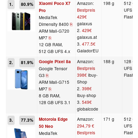
Amazon:
198 g
512 G
Xiaomi Poco X7
1.
80.9%
Bestpreis
UFS 4.
Pro
429€
Flash
MediaTek
galaxus
Dimensity 8400
⎘
2.
429€
ARM Mali-G720
galaxus.at
MP7
⎘
3.
477.5€
12 GB RAM,
GaladorEU
512 GB UFS 4.x
Amazon:
188 g
128 G
Google Pixel 8a
2.
81.9%
Bestpreis
UFS 3.
Google Tensor
398€
ibuy-
Flash
G3
⎘
Shop
ARM Mali-G715
2.
398€
MP7
⎘
ibuy-shop
8 GB RAM,
3.
549€
128 GB UFS 3.1
globalcode
Amazon:
171 g
512 G
Motorola Edge
3.
77.3%
294,79 €
UFS 3.
50 Neo
Bestpreis
Flash
MediaTek