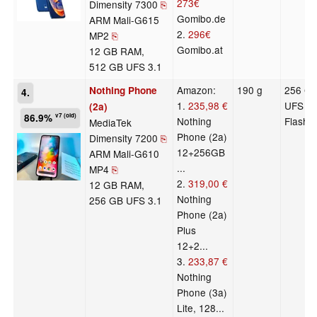
273€
Dimensity 7300
⎘
Gomibo.de
ARM Mali-G615
2.
296€
MP2
⎘
Gomibo.at
12 GB RAM,
512 GB UFS 3.1
Amazon:
190 g
256 G
Nothing Phone
4.
1.
235,98 €
UFS 3.
(2a)
86.9%
v7 (old)
Nothing
Flash
MediaTek
Phone (2a)
Dimensity 7200
⎘
12+256GB
ARM Mali-G610
...
MP4
⎘
2.
319,00 €
12 GB RAM,
Nothing
256 GB UFS 3.1
Phone (2a)
Plus
12+2...
3.
233,87 €
Nothing
Phone (3a)
Lite, 128...