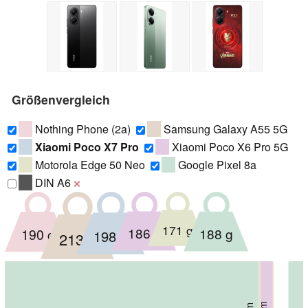
Größenvergleich
Nothing Phone (2a)
Samsung Galaxy A55 5G
Xiaomi Poco X7 Pro
Xiaomi Poco X6 Pro 5G
Motorola Edge 50 Neo
Google Pixel 8a
DIN A6
❌
171 g
186 g
188 g
190 g
198 g
213 g