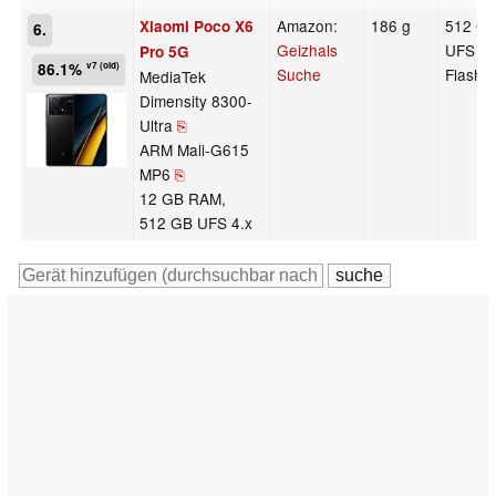
Amazon:
186 g
512 G
Xiaomi Poco X6
6.
Geizhals
UFS 4.
Pro 5G
86.1%
v7 (old)
Suche
Flash
MediaTek
Dimensity 8300-
Ultra
⎘
ARM Mali-G615
MP6
⎘
12 GB RAM,
512 GB UFS 4.x