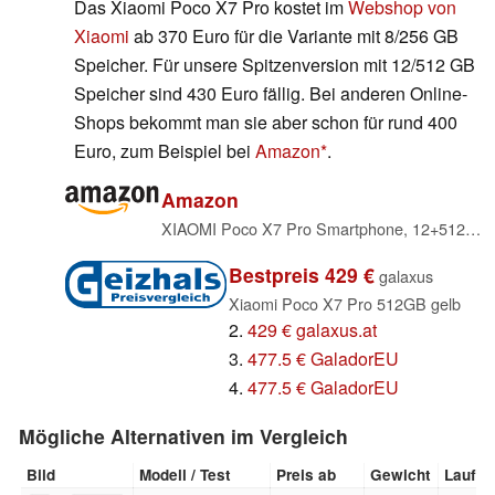
Das Xiaomi Poco X7 Pro kostet im
Webshop von
Xiaomi
ab 370 Euro für die Variante mit 8/256 GB
Speicher. Für unsere Spitzenversion mit 12/512 GB
Speicher sind 430 Euro fällig. Bei anderen Online-
Shops bekommt man sie aber schon für rund 400
Euro, zum Beispiel bei
Amazon
.
Amazon
XIAOMI Poco X7 Pro Smartphone, 12+512GB, 6000mAh Akku, 50MP Kamera, Gelb
Bestpreis 429 €
galaxus
Xiaomi Poco X7 Pro 512GB gelb
2.
429 € galaxus.at
3.
477.5 € GaladorEU
4.
477.5 € GaladorEU
Mögliche Alternativen im Vergleich
Bild
Modell / Test
Preis ab
Gewicht
Laufw