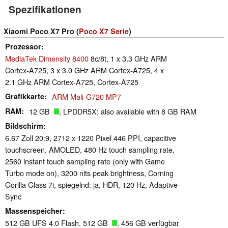
Spezifikationen
Xiaomi Poco X7 Pro (
Poco X7 Serie
)
Prozessor
MediaTek Dimensity 8400
8c/8t, 1 x 3.3 GHz ARM
Cortex-A725, 3 x 3.0 GHz ARM Cortex-A725, 4 x
2.1 GHz ARM Cortex-A725, Cortex-A725
Grafikkarte
ARM Mali-G720 MP7
RAM
12 GB
, LPDDR5X; also available with 8 GB RAM
Bildschirm
6.67 Zoll 20:9, 2712 x 1220 Pixel 446 PPI, capacitive
touchscreen, AMOLED, 480 Hz touch sampling rate,
2560 instant touch sampling rate (only with Game
Turbo mode on), 3200 nits peak brightness, Corning
Gorilla Glass 7i, spiegelnd: ja, HDR, 120 Hz, Adaptive
Sync
Massenspeicher
512 GB UFS 4.0 Flash, 512 GB
, 456 GB verfügbar