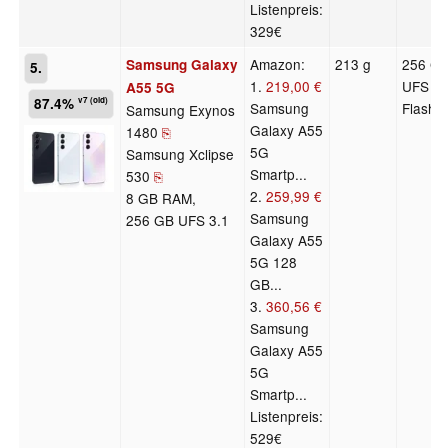
Listenpreis:
329€
Amazon:
213 g
256 G
Samsung Galaxy
5.
1.
219,00 €
UFS 3.
A55 5G
87.4%
v7 (old)
Samsung
Flash
Samsung Exynos
Galaxy A55
1480
⎘
5G
Samsung Xclipse
Smartp...
530
⎘
2.
259,99 €
8 GB RAM,
Samsung
256 GB UFS 3.1
Galaxy A55
5G 128
GB...
3.
360,56 €
Samsung
Galaxy A55
5G
Smartp...
Listenpreis:
529€