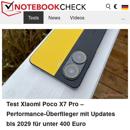
Tests
News
Videos
...
Benchmarks & Tech
Externe Tests
Kaufberatung
Deals
Suche
Jobs
Forum
Test Xiaomi Poco X7 Pro –
Performance-Überflieger mit Updates
bis 2029 für unter 400 Euro