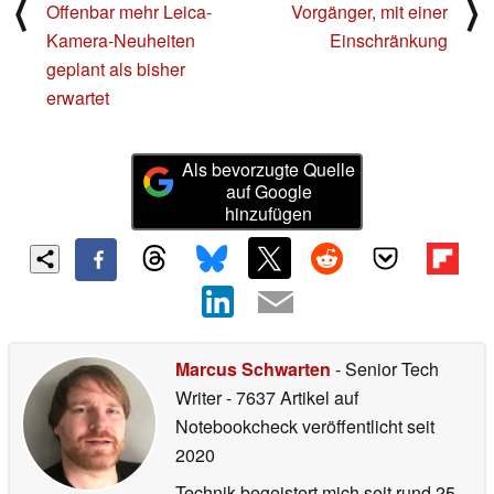
⟨
⟩
Offenbar mehr Leica-
Vorgänger, mit einer
Kamera-Neuheiten
Einschränkung
geplant als bisher
erwartet
Als bevorzugte Quelle
auf Google
hinzufügen
Marcus Schwarten
- Senior Tech
Writer
- 7637 Artikel auf
Notebookcheck veröffentlicht
seit
2020
Technik begeistert mich seit rund 25