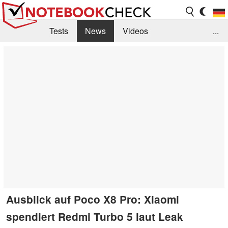
Tests
News
Videos
...
Benchmarks & Tech
Externe Tests
Kaufberatung
Deals
Suche
Jobs
Forum
Ausblick auf Poco X8 Pro: Xiaomi
spendiert Redmi Turbo 5 laut Leak