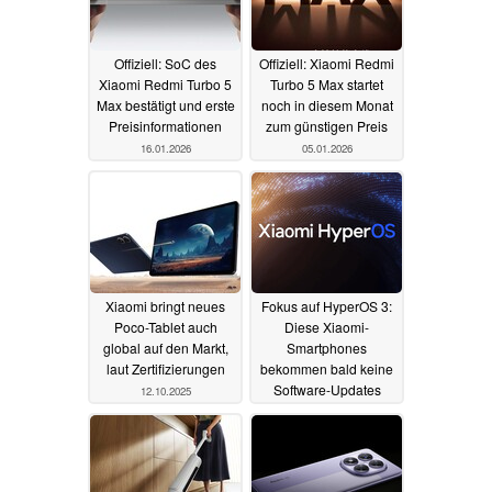
Offiziell: SoC des
Offiziell: Xiaomi Redmi
Xiaomi Redmi Turbo 5
Turbo 5 Max startet
Max bestätigt und erste
noch in diesem Monat
Preisinformationen
zum günstigen Preis
16.01.2026
05.01.2026
Xiaomi bringt neues
Fokus auf HyperOS 3:
Poco-Tablet auch
Diese Xiaomi-
global auf den Markt,
Smartphones
laut Zertifizierungen
bekommen bald keine
Software-Updates
12.10.2025
mehr
26.07.2025