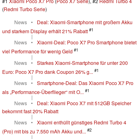
#1
Xiaomi Poco X7 Pro
(
Poco X7 Serie
), #2
Redmi Turbo 4
(
Redmi Turbo Serie
)
News
•
Deal: Xiaomi-Smartphone mit großem Akku
#1
und starkem Display erhält 21% Rabatt
|
News
•
Xiaomi-Deal: Poco X7 Pro Smartphone bietet
#1
viel Performance für wenig Geld
|
News
•
Starkes Xiaomi-Smartphone für unter 200
#1
Euro: Poco X7 Pro dank Coupon 26% g...
|
News
•
Smartphone-Deal: Das Xiaomi Poco X7 Pro
#1
als „Performance-Überflieger“ mit O...
|
News
•
Deal: Xiaomi Poco X7 mit 512GB Speicher
bekommt fast 20% Rabatt
|
News
•
Xiaomi enthüllt günstiges Redmi Turbo 4
#2
(Pro) mit bis zu 7.550 mAh Akku und...
|