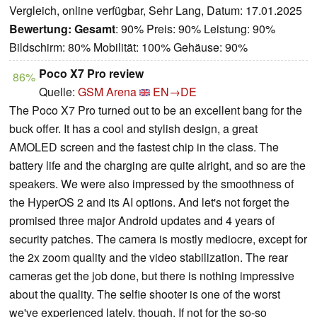
Vergleich, online verfügbar, Sehr Lang, Datum: 17.01.2025
Bewertung:
Gesamt
: 90% Preis: 90% Leistung: 90%
Bildschirm: 80% Mobilität: 100% Gehäuse: 90%
Poco X7 Pro review
86%
Quelle:
GSM Arena
EN→DE
The Poco X7 Pro turned out to be an excellent bang for the
buck offer. It has a cool and stylish design, a great
AMOLED screen and the fastest chip in the class. The
battery life and the charging are quite alright, and so are the
speakers. We were also impressed by the smoothness of
the HyperOS 2 and its AI options. And let's not forget the
promised three major Android updates and 4 years of
security patches. The camera is mostly mediocre, except for
the 2x zoom quality and the video stabilization. The rear
cameras get the job done, but there is nothing impressive
about the quality. The selfie shooter is one of the worst
we've experienced lately, though. If not for the so-so