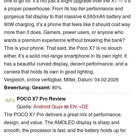
one to go for. It’s not just a slight upgrade over the X7 — it’s
a proper powerhouse. From its top-tier performance and
gorgeous flat display to that massive 6,550mAh battery and
90W charging, it’s a phone that feels like it should cost way
more than it does. Gamers, power users, or anyone who
wants a premium experience without breaking the bank?
This is your phone. That said, the Poco X7 is no slouch
either. It’s a solid mid-range smartphone in its own right. It
has a beautiful curved display, decent performance, and a
camera that holds its own in good lighting.
Vergleich, online verfügbar, Mittel, Datum: 04.02.2025
Bewertung:
Gesamt
: 80%
POCO X7 Pro Review
82%
Quelle:
Android Guys
EN→DE
The POCO X7 Pro delivers a great mix of performance,
design, and value. The AMOLED display is sharp and
smooth, the processor is fast, and the battery holds up for