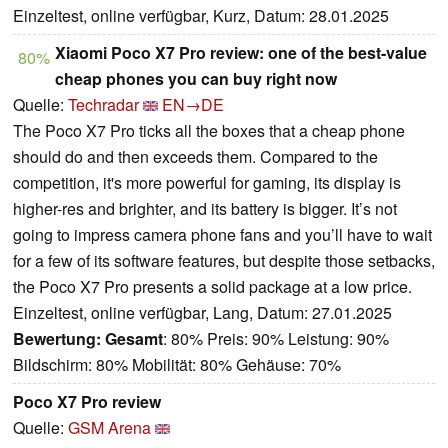
Einzeltest, online verfügbar, Kurz, Datum: 28.01.2025
Xiaomi Poco X7 Pro review: one of the best-value
80%
cheap phones you can buy right now
Quelle:
Techradar
EN→DE
The Poco X7 Pro ticks all the boxes that a cheap phone
should do and then exceeds them. Compared to the
competition, it's more powerful for gaming, its display is
higher-res and brighter, and its battery is bigger. It’s not
going to impress camera phone fans and you’ll have to wait
for a few of its software features, but despite those setbacks,
the Poco X7 Pro presents a solid package at a low price.
Einzeltest, online verfügbar, Lang, Datum: 27.01.2025
Bewertung:
Gesamt
: 80% Preis: 90% Leistung: 90%
Bildschirm: 80% Mobilität: 80% Gehäuse: 70%
Poco X7 Pro review
Quelle:
GSM Arena