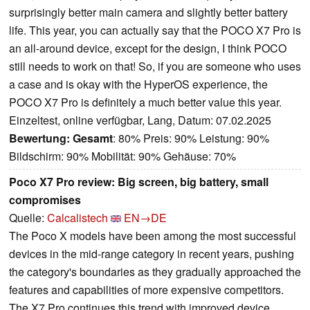
surprisingly better main camera and slightly better battery
life. This year, you can actually say that the POCO X7 Pro is
an all-around device, except for the design, I think POCO
still needs to work on that! So, if you are someone who uses
a case and is okay with the HyperOS experience, the
POCO X7 Pro is definitely a much better value this year.
Einzeltest, online verfügbar, Lang, Datum: 07.02.2025
Bewertung:
Gesamt
: 80% Preis: 90% Leistung: 90%
Bildschirm: 90% Mobilität: 90% Gehäuse: 70%
Poco X7 Pro review: Big screen, big battery, small
compromises
Quelle:
Calcalistech
EN→DE
The Poco X models have been among the most successful
devices in the mid-range category in recent years, pushing
the category's boundaries as they gradually approached the
features and capabilities of more expensive competitors.
The X7 Pro continues this trend with improved device