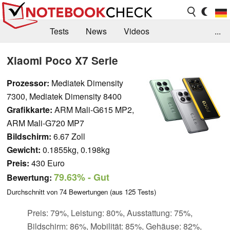
Tests
News
Videos
...
Benchmarks & Tech
Externe Tests
Xiaomi Poco X7 Serie
Kaufberatung
Deals
Suche
Jobs
Prozessor:
Mediatek Dimensity
7300, Mediatek Dimensity 8400
Forum
Grafikkarte:
ARM Mali-G615 MP2,
ARM Mali-G720 MP7
Bildschirm:
6.67 Zoll
Gewicht:
0.1855kg, 0.198kg
Preis:
430 Euro
79.63%
- Gut
Bewertung:
Durchschnitt von
74
Bewertungen (aus
125
Tests)
Preis: 79%, Leistung: 80%, Ausstattung: 75%,
Bildschirm: 86%, Mobilität: 85%, Gehäuse: 82%,