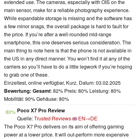
extended use. The cameras, especially with OIS on the
main sensor, make for a reliable photography experience.
While expandable storage is missing and the software has
a few minor snags, the overall package is hard to fault for
the price. If you’re after a well-rounded mid-range
smartphone, this one deserves serious consideration. The
main thing to note here is that the phone is not available in
the US in any direct manner. You won’t find it at any of the
carriers so you’ll have to do a little legwork if you’re hoping
to grab one of these.
Einzeltest, online verfügbar, Kurz, Datum: 03.02.2025
Bewertung:
Gesamt
: 82% Preis: 80% Leistung: 80%
Mobilität: 90% Gehäuse: 80%
Poco X7 Pro Review
80%
Quelle:
Trusted Reviews
EN→DE
The Poco X7 Pro delivers on its aim of offering gaming
power at a lower price. It will out-perform more expensive