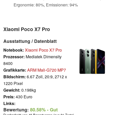
Ergonomie: 80%, Emissionen: 94%
Xiaomi Poco X7 Pro
Ausstattung / Datenblatt
Notebook:
Xiaomi Poco X7 Pro
Prozessor:
Mediatek Dimensity
8400
Grafikkarte:
ARM Mali-G720 MP7
Bildschirm:
6.67 Zoll, 20:9, 2712 x
1220 Pixel
Gewicht:
0.198kg
Preis:
430 Euro
Links:
Bewertung:
80.58%
- Gut
Durchschnitt von 48 Bewertungen (aus 81 Tests)