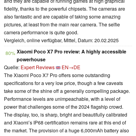
and they are capable of running games at high graphical
fidelity, thanks to the powerful chipsets. The cameras are
also fantastic and are capable of taking some amazing
pictures, at least from the main rear camera. The selfie
camera performance is quite good.
Vergleich, online verfügbar, Mittel, Datum: 20.02.2025
Xiaomi Poco X7 Pro review: A highly accessible
80%
powerhouse
Quelle:
Expert Reviews
EN→DE
The Xiaomi Poco X7 Pro offers some outstanding
specifications for a very low price, though a few caveats
take some of the shine off a generally compelling package.
Performance levels are unimpeachable, with a level of
power that challenges some of the 2024 flagship crowd.
The display, too, is sharp, bright and beautifully calibrated
and Xiaomi’s IP68 certification remains rare at this end of
the market. The provision of a huge 6,000mAh battery also