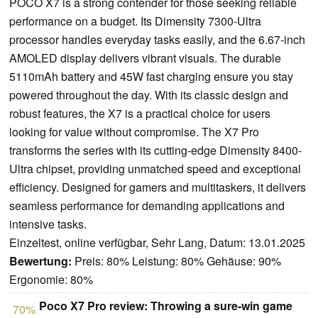
POCO X7 is a strong contender for those seeking reliable
performance on a budget. Its Dimensity 7300-Ultra
processor handles everyday tasks easily, and the 6.67-inch
AMOLED display delivers vibrant visuals. The durable
5110mAh battery and 45W fast charging ensure you stay
powered throughout the day. With its classic design and
robust features, the X7 is a practical choice for users
looking for value without compromise. The X7 Pro
transforms the series with its cutting-edge Dimensity 8400-
Ultra chipset, providing unmatched speed and exceptional
efficiency. Designed for gamers and multitaskers, it delivers
seamless performance for demanding applications and
intensive tasks.
Einzeltest, online verfügbar, Sehr Lang, Datum: 13.01.2025
Bewertung:
Preis: 80% Leistung: 80% Gehäuse: 90%
Ergonomie: 80%
Poco X7 Pro review: Throwing a sure-win game
70%