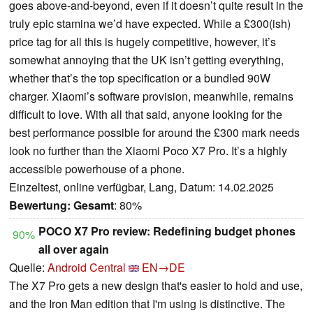
goes above-and-beyond, even if it doesn’t quite result in the
truly epic stamina we’d have expected. While a £300(ish)
price tag for all this is hugely competitive, however, it’s
somewhat annoying that the UK isn’t getting everything,
whether that’s the top specification or a bundled 90W
charger. Xiaomi’s software provision, meanwhile, remains
difficult to love. With all that said, anyone looking for the
best performance possible for around the £300 mark needs
look no further than the Xiaomi Poco X7 Pro. It’s a highly
accessible powerhouse of a phone.
Einzeltest, online verfügbar, Lang, Datum: 14.02.2025
Bewertung:
Gesamt
: 80%
POCO X7 Pro review: Redefining budget phones
90%
all over again
Quelle:
Android Central
EN→DE
The X7 Pro gets a new design that's easier to hold and use,
and the Iron Man edition that I'm using is distinctive. The