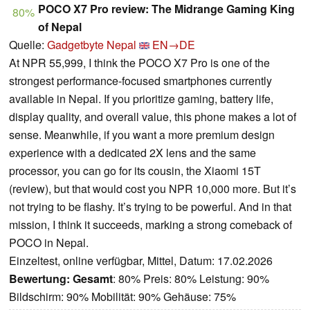
POCO X7 Pro review: The Midrange Gaming King
80%
of Nepal
Quelle:
Gadgetbyte Nepal
EN→DE
At NPR 55,999, I think the POCO X7 Pro is one of the
strongest performance-focused smartphones currently
available in Nepal. If you prioritize gaming, battery life,
display quality, and overall value, this phone makes a lot of
sense. Meanwhile, if you want a more premium design
experience with a dedicated 2X lens and the same
processor, you can go for its cousin, the Xiaomi 15T
(review), but that would cost you NPR 10,000 more. But it’s
not trying to be flashy. It’s trying to be powerful. And in that
mission, I think it succeeds, marking a strong comeback of
POCO in Nepal.
Einzeltest, online verfügbar, Mittel, Datum: 17.02.2026
Bewertung:
Gesamt
: 80% Preis: 80% Leistung: 90%
Bildschirm: 90% Mobilität: 90% Gehäuse: 75%