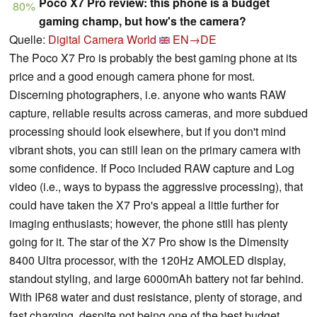
Poco X7 Pro review: this phone is a budget
80%
gaming champ, but how's the camera?
Quelle:
Digital Camera World
EN→DE
The Poco X7 Pro is probably the best gaming phone at its
price and a good enough camera phone for most.
Discerning photographers, i.e. anyone who wants RAW
capture, reliable results across cameras, and more subdued
processing should look elsewhere, but if you don't mind
vibrant shots, you can still lean on the primary camera with
some confidence. If Poco included RAW capture and Log
video (i.e., ways to bypass the aggressive processing), that
could have taken the X7 Pro's appeal a little further for
imaging enthusiasts; however, the phone still has plenty
going for it. The star of the X7 Pro show is the Dimensity
8400 Ultra processor, with the 120Hz AMOLED display,
standout styling, and large 6000mAh battery not far behind.
With IP68 water and dust resistance, plenty of storage, and
fast charging, despite not being one of the best budget