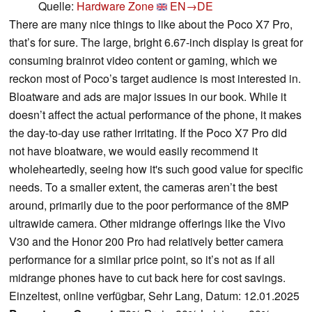
Quelle:
Hardware Zone
EN→DE
There are many nice things to like about the Poco X7 Pro,
that’s for sure. The large, bright 6.67-inch display is great for
consuming brainrot video content or gaming, which we
reckon most of Poco’s target audience is most interested in.
Bloatware and ads are major issues in our book. While it
doesn’t affect the actual performance of the phone, it makes
the day-to-day use rather irritating. If the Poco X7 Pro did
not have bloatware, we would easily recommend it
wholeheartedly, seeing how it's such good value for specific
needs. To a smaller extent, the cameras aren’t the best
around, primarily due to the poor performance of the 8MP
ultrawide camera. Other midrange offerings like the Vivo
V30 and the Honor 200 Pro had relatively better camera
performance for a similar price point, so it’s not as if all
midrange phones have to cut back here for cost savings.
Einzeltest, online verfügbar, Sehr Lang, Datum: 12.01.2025