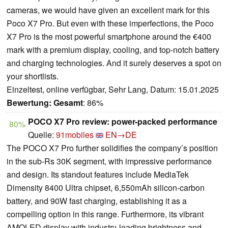
cameras, we would have given an excellent mark for this
Poco X7 Pro. But even with these imperfections, the Poco
X7 Pro is the most powerful smartphone around the €400
mark with a premium display, cooling, and top-notch battery
and charging technologies. And it surely deserves a spot on
your shortlists.
Einzeltest, online verfügbar, Sehr Lang, Datum: 15.01.2025
Bewertung:
Gesamt
: 86%
POCO X7 Pro review: power-packed performance
80%
Quelle:
91mobiles
EN→DE
The POCO X7 Pro further solidifies the company’s position
in the sub-Rs 30K segment, with impressive performance
and design. Its standout features include MediaTek
Dimensity 8400 Ultra chipset, 6,550mAh silicon-carbon
battery, and 90W fast charging, establishing it as a
compelling option in this range. Furthermore, its vibrant
AMOLED display with industry-leading brightness and