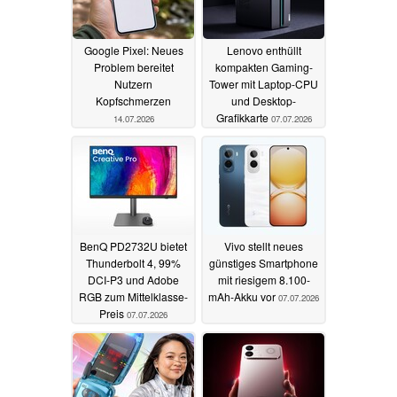
Google Pixel: Neues
Lenovo enthüllt
Problem bereitet
kompakten Gaming-
Nutzern
Tower mit Laptop-CPU
Kopfschmerzen
und Desktop-
Grafikkarte
14.07.2026
07.07.2026
BenQ PD2732U bietet
Vivo stellt neues
Thunderbolt 4, 99%
günstiges Smartphone
DCI-P3 und Adobe
mit riesigem 8.100-
RGB zum Mittelklasse-
mAh-Akku vor
07.07.2026
Preis
07.07.2026