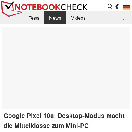
Tests
News
Videos
...
Benchmarks & Tech
Externe Tests
Kaufberatung
Deals
Suche
Jobs
Forum
Google Pixel 10a: Desktop-Modus macht
die Mittelklasse zum Mini-PC