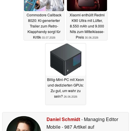
Commodore Callback
Xiaomi enthüllt Redmi
8020: KI-generierter
K90 Ultra mit Lüfter,
Trailer zum Retro-
8.550 mAh und 9.000
Klapphandy sorgt für
Nits zum Mittelklasse-
Kritik
Preis
03.07.2026
30.06.2026
Billig-Mini-PC mit Xeon
und dedizierten GPUs:
Zu gut, um wahr zu
sein?
26.06.2026
Daniel Schmidt
- Managing Editor
Mobile
- 987 Artikel auf