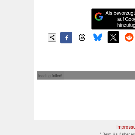
Als bevorzugt
auf Goo
hinzufü
loading failed!
Impress
* Beim Kauf über ein