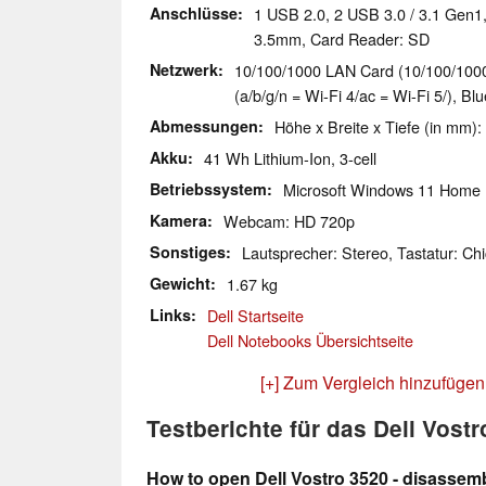
Anschlüsse
1 USB 2.0, 2 USB 3.0 / 3.1 Gen1
3.5mm, Card Reader: SD
Netzwerk
10/100/1000 LAN Card (10/100/1000M
(a/b/g/n = Wi-Fi 4/ac = Wi-Fi 5/), Bl
Abmessungen
Höhe x Breite x Tiefe (in mm):
Akku
41 Wh Lithium-Ion, 3-cell
Betriebssystem
Microsoft Windows 11 Home
Kamera
Webcam: HD 720p
Sonstiges
Lautsprecher: Stereo, Tastatur: Chi
Gewicht
1.67 kg
Links
Dell Startseite
Dell Notebooks Übersichtseite
[+] Zum Vergleich hinzufügen
Testberichte für das Dell Vostr
How to open Dell Vostro 3520 - disassem