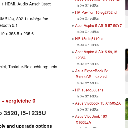
, 1 HDMI, Audio Anschlüsse:
Iris Xe G7 80EUs
HP Pavilion 15-eg2752nd
Bit/s), 802.11 a/b/g/n/ac
Iris Xe G7 80EUs
uetooth 5.1
Acer Aspire 5 A515-57-50Y7
Iris Xe G7 80EUs
 19 x 358.5 x 235.6
HP 15s-fq5110ns
Iris Xe G7 80EUs
Acer Aspire 3 A315-59, i5-
1235U
Iris Xe G7 80EUs
clet, Tastatur-Beleuchtung: nein
Asus ExpertBook B1
B1502CB, i5-1235U
Iris Xe G7 80EUs
HP 15s-fq5081ns
Iris Xe G7 80EUs
» vergleiche
0
Asus Vivobook 15 X1505ZA
Iris Xe G7 80EUs
o 3520, i5-1235U
Asus VivoBook 16X
X1605ZA
bly and upgrade options