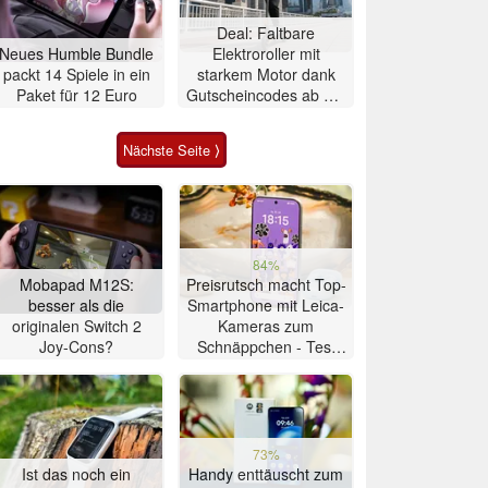
Deal: Faltbare
Neues Humble Bundle
Elektroroller mit
packt 14 Spiele in ein
starkem Motor dank
Paket für 12 Euro
Gutscheincodes ab nur
284 Euro
Nächste Seite ⟩
84%
Mobapad M12S:
Preisrutsch macht Top-
besser als die
Smartphone mit Leica-
originalen Switch 2
Kameras zum
Joy-Cons?
Schnäppchen - Test
Xiaomi 17T
73%
Ist das noch ein
Handy enttäuscht zum