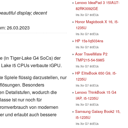
Lenovo IdeaPad 3 15IAU7-
82RK0092GE
beautiful display; decent
Iris Xe G7 80EUs
Honor Magicbook X 16, i5-
tum: 26.03.2023
1235U
Iris Xe G7 80EUs
HP 15s-fq5034ns
Iris Xe G7 80EUs
Acer TravelMate P2
rte (in Tiger-Lake G4 SoCs) der
TMP215-54-598S
er Lake i5 CPUs verbaute iGPU.
Iris Xe G7 80EUs
HP EliteBook 650 G9, i5-
 Spiele flüssig darzustellen, nur
1235U
Auflösungen. Besonders
Iris Xe G7 80EUs
en Detailstufen, wodurch die
Lenovo ThinkBook 15 G4
IAP, i5-1235U
lasse ist nur noch für
Iris Xe G7 80EUs
Stromverbrauch von modernen
Samsung Galaxy Book2 15,
nger und erlaubt auch bessere
i5-1235U
Iris Xe G7 80EUs