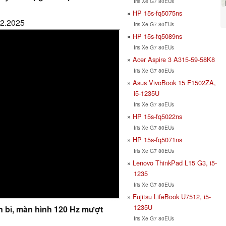
Iris Xe G7 80EUs
HP 15s-fq5075ns
02.2025
Iris Xe G7 80EUs
HP 15s-fq5089ns
Iris Xe G7 80EUs
Acer Aspire 3 A315-59-58K8
Iris Xe G7 80EUs
Asus VivoBook 15 F1502ZA,
i5-1235U
Iris Xe G7 80EUs
HP 15s-fq5022ns
Iris Xe G7 80EUs
HP 15s-fq5071ns
Iris Xe G7 80EUs
Lenovo ThinkPad L15 G3, i5-
1235
Iris Xe G7 80EUs
Fujitsu LifeBook U7512, i5-
1235U
ền bỉ, màn hình 120 Hz mượt
Iris Xe G7 80EUs