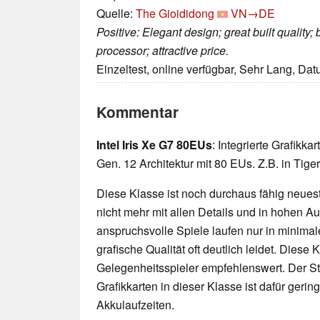
Quelle:
The Gioididong
VN→DE
Positive: Elegant design; great built quality; 
processor; attractive price.
Einzeltest, online verfügbar, Sehr Lang, Da
Kommentar
Intel Iris Xe G7 80EUs
: Integrierte Grafikka
Gen. 12 Architektur mit 80 EUs. Z.B. in Tig
Diese Klasse ist noch durchaus fähig neueste
nicht mehr mit allen Details und in hohen 
anspruchsvolle Spiele laufen nur in minimal
grafische Qualität oft deutlich leidet. Diese K
Gelegenheitsspieler empfehlenswert. Der 
Grafikkarten in dieser Klasse ist dafür geri
Akkulaufzeiten.