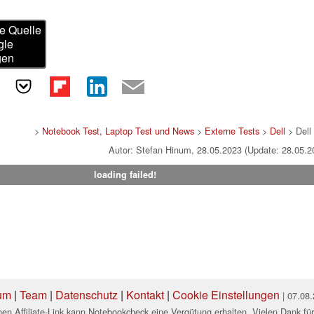
e Quelle
gle
gen
>
Notebook Test, Laptop Test und News
>
Externe Tests
>
Dell
> Dell
Autor: Stefan Hinum, 28.05.2023 (Update: 28.05.2
loading failed!
um
|
Team
|
Datenschutz
|
Kontakt
|
Cookie Einstellungen
| 07.08
en Affiliate-Link kann Notebookcheck eine Vergütung erhalten. Vielen Dank für