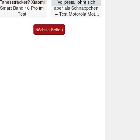
Fitnesstracker? Xiaomi
Vollpreis, lohnt sich
Smart Band 10 Pro im
aber als Schnäppchen
Test
– Test Motorola Moto
G47 Smartphone
Nächste Seite ⟩