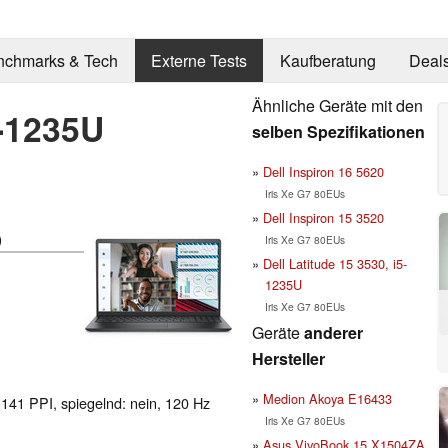
nchmarks & Tech
Externe Tests
Kaufberatung
Deal
Ähnliche Geräte mit den
5-1235U
selben Spezifikationen
Dell Inspiron 16 5620
Iris Xe G7 80EUs
Dell Inspiron 15 3520
)
Iris Xe G7 80EUs
Dell Latitude 15 3530, i5-
1235U
Iris Xe G7 80EUs
Geräte
anderer
Hersteller
Medion Akoya E16433
 141 PPI, spiegelnd: nein, 120 Hz
Iris Xe G7 80EUs
Asus VivoBook 15 X1504ZA