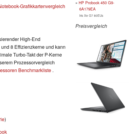
HP Probook 450 G9-
Notebook-Grafikkartenvergleich
6A179EA
Iris Xe G7 80EUs
Preisvergleich
asierender High-End
 und 8 Effizienzkerne und kann
ximale Turbo-Takt der P-Kerne
unserem Prozessorvergleich
essoren Benchmarkliste
.
rie
)
book