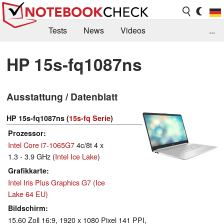
Tests
News
Videos
...
Benchmarks & Tech
Externe Tests
HP 15s-fq1087ns
Kaufberatung
Deals
Suche
Jobs
Ausstattung / Datenblatt
Forum
HP 15s-fq1087ns (
15s-fq Serie
)
Prozessor
Intel Core i7-1065G7
4c/8t 4 x
1.3 - 3.9 GHz (
Intel Ice Lake
)
Grafikkarte
Intel Iris Plus Graphics G7 (Ice
Lake 64 EU)
Bildschirm
15.60 Zoll 16:9, 1920 x 1080 Pixel 141 PPI,