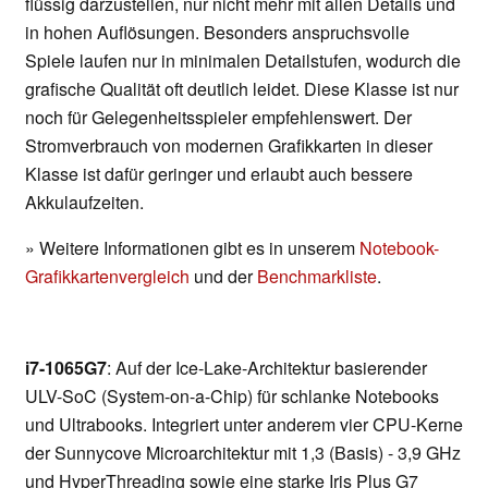
flüssig darzustellen, nur nicht mehr mit allen Details und
in hohen Auflösungen. Besonders anspruchsvolle
Spiele laufen nur in minimalen Detailstufen, wodurch die
grafische Qualität oft deutlich leidet. Diese Klasse ist nur
noch für Gelegenheitsspieler empfehlenswert. Der
Stromverbrauch von modernen Grafikkarten in dieser
Klasse ist dafür geringer und erlaubt auch bessere
Akkulaufzeiten.
» Weitere Informationen gibt es in unserem
Notebook-
Grafikkartenvergleich
und der
Benchmarkliste
.
i7-1065G7
: Auf der Ice-Lake-Architektur basierender
ULV-SoC (System-on-a-Chip) für schlanke Notebooks
und Ultrabooks. Integriert unter anderem vier CPU-Kerne
der Sunnycove Microarchitektur mit 1,3 (Basis) - 3,9 GHz
und HyperThreading sowie eine starke Iris Plus G7