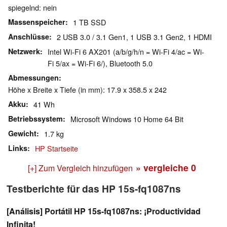
spiegelnd: nein
Massenspeicher
1 TB SSD
Anschlüsse
2 USB 3.0 / 3.1 Gen1, 1 USB 3.1 Gen2, 1 HDMI
Netzwerk
Intel Wi-Fi 6 AX201 (a/b/g/h/n = Wi-Fi 4/ac = Wi-
Fi 5/ax = Wi-Fi 6/), Bluetooth 5.0
Abmessungen
Höhe x Breite x Tiefe (in mm): 17.9 x 358.5 x 242
Akku
41 Wh
Betriebssystem
Microsoft Windows 10 Home 64 Bit
Gewicht
1.7 kg
Links
HP Startseite
» vergleiche
0
[+] Zum Vergleich hinzufügen
Testberichte für das HP 15s-fq1087ns
[Análisis] Portátil HP 15s-fq1087ns: ¡Productividad
Infinita!