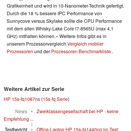
Grafikeinheit und wird in 10-Nanometer-Technik gefertigt.
Durch die 18 % bessere IPC Performance von
Sunnycove versus Skylake sollte die CPU Performance
mit dem alten Whisky-Lake Core i7-8565U (max 4,1
GHz) mithalten können.» Weitere Infos gibt es in
unserem Prozessorvergleich
Vergleich mobiler
Prozessoren
und der
Prozessoren Benchmarkliste
.
Weitere Artikel zur Serie
HP 15s-fq1087ns
(
15s-fq Serie
)
News
•
Zweiklassengesellschaft bei HP - keine
Empfehlung ...
|
Testbericht
•
Office-Laptop HP 15s-fq1440ng im Test: