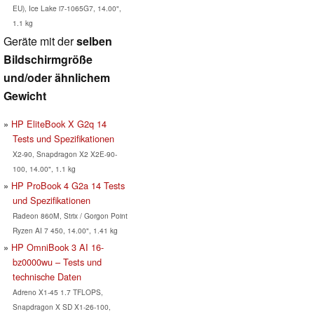
EU), Ice Lake i7-1065G7, 14.00",
1.1 kg
Geräte mit der
selben
Bildschirmgröße
und/oder ähnlichem
Gewicht
HP EliteBook X G2q 14
Tests und Spezifikationen
X2-90, Snapdragon X2 X2E-90-
100, 14.00", 1.1 kg
HP ProBook 4 G2a 14 Tests
und Spezifikationen
Radeon 860M, Strix / Gorgon Point
Ryzen AI 7 450, 14.00", 1.41 kg
HP OmniBook 3 AI 16-
bz0000wu – Tests und
technische Daten
Adreno X1-45 1.7 TFLOPS,
Snapdragon X SD X1-26-100,