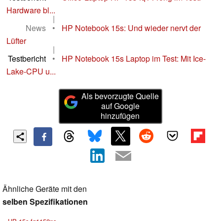
Hardware bl...
|
News
•
HP Notebook 15s: Und wieder nervt der
Lüfter
|
Testbericht
•
HP Notebook 15s Laptop im Test: Mit Ice-
Lake-CPU u...
Als bevorzugte Quelle
auf Google
hinzufügen
Ähnliche Geräte mit den
selben Spezifikationen