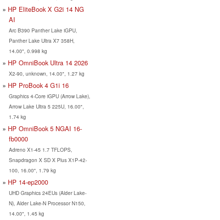
HP EliteBook X G2i 14 NG
AI
Arc B390 Panther Lake iGPU,
Panther Lake Ultra X7 358H,
14.00", 0.998 kg
HP OmniBook Ultra 14 2026
X2-90, unknown, 14.00", 1.27 kg
HP ProBook 4 G1i 16
Graphics 4-Core iGPU (Arrow Lake),
Arrow Lake Ultra 5 225U, 16.00",
1.74 kg
HP OmniBook 5 NGAI 16-
fb0000
Adreno X1-45 1.7 TFLOPS,
Snapdragon X SD X Plus X1P-42-
100, 16.00", 1.79 kg
HP 14-ep2000
UHD Graphics 24EUs (Alder Lake-
N), Alder Lake-N Processor N150,
14.00", 1.45 kg