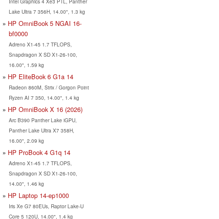
Intel Graphics 4 Xe3 PTL, Panther
Lake Ultra 7 356H, 14.00", 1.3 kg
HP OmniBook 5 NGAI 16-
bf0000
Adreno X1-45 1.7 TFLOPS,
Snapdragon X SD X1-26-100,
16.00", 1.59 kg
HP EliteBook 6 G1a 14
Radeon 860M, Strix / Gorgon Point
Ryzen AI 7 350, 14.00", 1.4 kg
HP OmniBook X 16 (2026)
Arc B390 Panther Lake iGPU,
Panther Lake Ultra X7 358H,
16.00", 2.09 kg
HP ProBook 4 G1q 14
Adreno X1-45 1.7 TFLOPS,
Snapdragon X SD X1-26-100,
14.00", 1.46 kg
HP Laptop 14-ep1000
Iris Xe G7 80EUs, Raptor Lake-U
Core 5 120U, 14.00", 1.4 kg