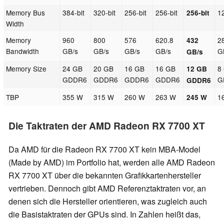
Memory Bus
384-bit
320-bit
256-bit
256-bit
1
256-bit
Width
Memory
960
800
576
620.8
2
432
Bandwidth
GB/s
GB/s
GB/s
GB/s
G
GB/s
Memory Size
24 GB
20 GB
16 GB
16 GB
8
12 GB
GDDR6
GDDR6
GDDR6
GDDR6
G
GDDR6
TBP
355 W
315 W
260 W
263 W
1
245 W
Die Taktraten der AMD Radeon RX 7700 XT
Da AMD für die Radeon RX 7700 XT kein MBA-Model
(Made by AMD) im Portfolio hat, werden alle AMD Radeon
RX 7700 XT über die bekannten Grafikkartenhersteller
vertrieben. Dennoch gibt AMD Referenztaktraten vor, an
denen sich die Hersteller orientieren, was zugleich auch
die Basistaktraten der GPUs sind. In Zahlen heißt das,