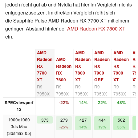
jedoch recht gut ab und Nvidia hat hier im Vergleich nichts
entgegenzusetzen. Im direkten Vergleich reiht sich
die Sapphire Pulse AMD Radeon RX 7700 XT mit einem
geringen Abstand hinter der
AMD Radeon RX 7800 XT
ein.
AMD
AMD
AMD
AMD
A
Radeon
AMD
Radeon
Radeon
Radeon
Ra
RX
Radeon
RX
RX
RX
R
7700
RX
7800
7900
7900
79
XT
7600
XT
GRE
XT
XT
R9
R9
R9
R9
R9
R
7950X
7950X
7950X
7950X
7950X
79
SPECviewperf
-22%
14%
22%
48%
12
1900x1060
373
279
427
444
502
3ds Max
-25%
14%
19%
35%
(3dsmax-05)