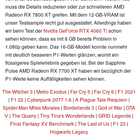
muss die Details reduzieren oder zur schnelleren AMD
Radeon RX 7800 XT greifen. Mit dem 12-GB-VRAM ist
unser Testsample recht gut ausgestattet. Allerdings haben
wir beim Test der
Nvidia GeForce RTX 4060 Ti
schon
sehen können, dass es mit 8 GB bereits Problem in
1.080p geben kann. Das 16-GB-Modell konnte nunmehr
mit deutlich besseren P1-Werten glänzen, womit ein
flüssigeres Spielerlebnis gegeben ist. Bei der Sapphire
Pulse AMD Radeon RX 7700 XT haben wir bezüglich der
P1-Werte keine Auffälligkeiten sehen können.
The Witcher 3
|
Metro Exodus
|
Far Cry 5
|
Far Cry 6
|
F1 2021
|
F1 22
|
Cyberpunk 2077 1.6
|
A Plague Tale Requiem
|
Spider-Man Miles Morales
|
Borderlands 3
|
God of War
|
GTA
V
|
The Quarry
|
Tiny Tina's Wonderlands
|
GRID Legends
|
Final Fantasy XV Benchmark
|
The Last of Us
|
F1 23
|
Hogwarts Legacy