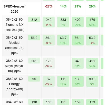
SPECviewperf
-27%
14%
29%
29%
2020
3840x2160
312
240
333
402
476
Siemens NX
-23%
7%
29%
53%
(snx-04) (fps)
3840x2160
56.2
36.1
63.7
76.1
53.9
Medical
-36%
13%
35%
-4%
(medical-03)
(fps)
3840x2160
261
178
346
401
Maya (maya-
-32%
33%
54%
06) (fps)
3840x2160
95
67
111
133
99.6
Energy
-29%
17%
40%
5%
(energy-03)
(fps)
3840x2160
130
106
151
159
173