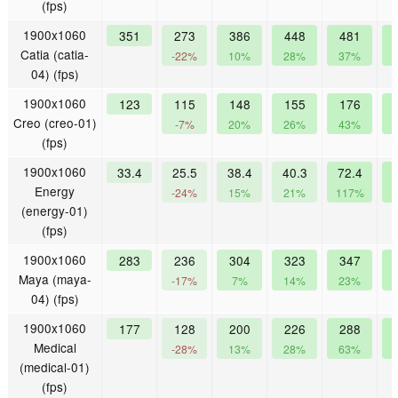
(fps)
1900x1060
351
273
386
448
481
Catia (catia-
-22%
10%
28%
37%
04) (fps)
1900x1060
123
115
148
155
176
Creo (creo-01)
-7%
20%
26%
43%
(fps)
1900x1060
33.4
25.5
38.4
40.3
72.4
Energy
-24%
15%
21%
117%
1
(energy-01)
(fps)
1900x1060
283
236
304
323
347
Maya (maya-
-17%
7%
14%
23%
04) (fps)
1900x1060
177
128
200
226
288
Medical
-28%
13%
28%
63%
(medical-01)
(fps)