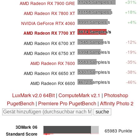
11265
Samples/s
+31%
AMD Radeon RX 7900 GRE
10158
Samples/s
+18%
AMD Radeon RX 7800 XT
8991
Samples/s
+4%
NVIDIA GeForce RTX 4060
8614
Samples/s
AMD Radeon RX 7700 XT
7545
Samples/s
-12%
AMD Radeon RX 6700 XT
6994
Samples/s
-19%
AMD Radeon RX 6750 XT
5583
Samples/s
-35%
AMD Radeon RX 7600
5307
Samples/s
-38%
AMD Radeon RX 6650 XT
4672
Samples/s
-46%
AMD Radeon RX 6600
LuxMark v2.0 64Bit
|
ComputeMark v2.1
|
Photoshop
PugetBench
|
Premiere Pro PugetBench
|
Affinity Photo 2
3DMark 06
65983 Punkte
Standard Score