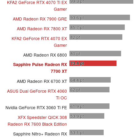
99.3
pt
KFA2 GeForce RTX 4070 Ti EX
Gamer
93.6
pt
AMD Radeon RX 7900 GRE
85.7
pt
AMD Radeon RX 7800 XT
82
pt
KFA2 GeForce RTX 4070 EX
Gamer
80
pt
AMD Radeon RX 6800
73.4
pt
Sapphire Pulse Radeon RX
7700 XT
64.4
pt
AMD Radeon RX 6700 XT
62
pt
ASUS Dual GeForce RTX 4060
Ti OC
61.9
pt
Nvidia GeForce RTX 3060 Ti FE
53.9
pt
XFX Speedster QICK 308
Radeon RX 7600 Black Edition
53.1
pt
Sapphire Nitro+ Radeon RX