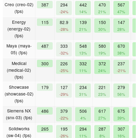
Creo (creo-02)
387
294
442
470
567
(fps)
-24%
14%
21%
47%
Energy
115
82.9
139
150
147
(energy-02)
-28%
21%
30%
28%
(fps)
Maya (maya-
487
333
548
580
670
05) (fps)
-32%
13%
19%
38%
Medical
300
226
332
372
237
(medical-02)
-25%
11%
24%
-21%
(fps)
Showcase
179
127
234
221
279
(showcase-02)
-29%
31%
23%
56%
(fps)
Siemens NX
486
379
506
617
675
(snx-03) (fps)
-22%
4%
27%
39%
Solidworks
265
195
294
287
307
(sw-04) (fps)
-26%
11%
8%
16%