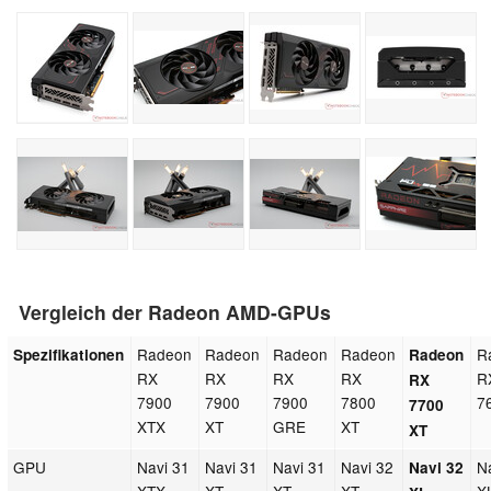
Vergleich der Radeon AMD-GPUs
Radeon
Radeon
Radeon
Radeon
R
Spezifikationen
Radeon
RX
RX
RX
RX
R
RX
7900
7900
7900
7800
7
7700
XTX
XT
GRE
XT
XT
GPU
Navi 31
Navi 31
Navi 31
Navi 32
N
Navi 32
XTX
XT
XT
XT
X