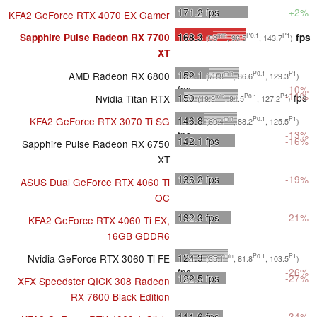
171.2
fps
+2%
KFA2 GeForce RTX 4070 EX Gamer
168.3
fps
Sapphire Pulse Radeon RX 7700
min
P0.1
P1
(89
, 96.5
, 143.7
)
XT
152.1
AMD Radeon RX 6800
min
P0.1
P1
(78.8
, 86.6
, 129.3
)
fps
-10%
-11%
150
fps
Nvidia Titan RTX
min
P0.1
P1
(19.9
, 94.5
, 127.2
)
146.8
KFA2 GeForce RTX 3070 Ti SG
min
P0.1
P1
(69.4
, 88.2
, 125.5
)
fps
-13%
142.1
fps
-16%
Sapphire Pulse Radeon RX 6750
XT
136.2
fps
-19%
ASUS Dual GeForce RTX 4060 Ti
OC
132.3
fps
-21%
KFA2 GeForce RTX 4060 Ti EX,
16GB GDDR6
124.3
Nvidia GeForce RTX 3060 Ti FE
min
P0.1
P1
(35.1
, 81.8
, 103.5
)
fps
-26%
122.5
fps
-27%
XFX Speedster QICK 308 Radeon
RX 7600 Black Edition
111.6
fps
-34%