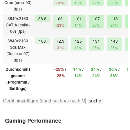
Creo (creo-03)
-18%
16%
22%
33%
(fps)
3840x2160
88.8
68
101
107
113
CATIA (catia-
-23%
14%
20%
27%
06) (fps)
3840x2160
106
72.9
125
134
143
3ds Max
-31%
18%
26%
35%
(3dsmax-07)
(fps)
Durchschnitt
-25%
/
14%
/
24%
/
36%
/
5
gesamt
-25%
14%
24%
36%
(Programm /
Settings)
Gaming Performance