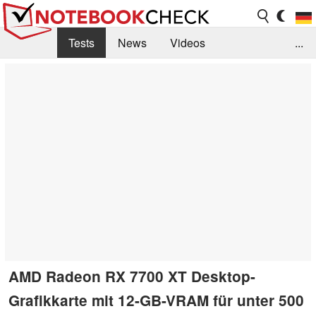
Tests
News
Videos
...
Benchmarks & Tech
Externe Tests
Kaufberatung
Deals
Suche
Jobs
Forum
AMD Radeon RX 7700 XT Desktop-
Grafikkarte mit 12-GB-VRAM für unter 500