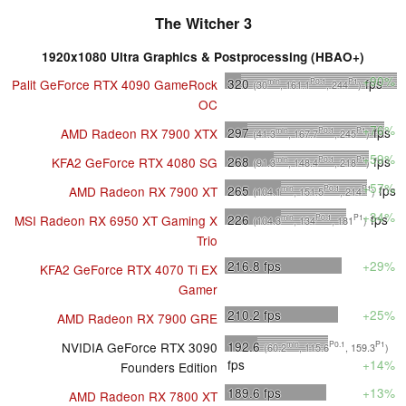
The Witcher 3
1920x1080 Ultra Graphics & Postprocessing (HBAO+)
+90%
320
fps
Palit GeForce RTX 4090 GameRock
min
P0.1
P1
(30
, 161.1
, 244
)
OC
+76%
297
fps
AMD Radeon RX 7900 XTX
min
P0.1
P1
(41.3
, 167.7
, 245
)
+59%
268
fps
KFA2 GeForce RTX 4080 SG
min
P0.1
P1
(91.3
, 148.4
, 218
)
+57%
265
fps
AMD Radeon RX 7900 XT
min
P0.1
P1
(104.1
, 151.5
, 214
)
+34%
226
fps
MSI Radeon RX 6950 XT Gaming X
min
P0.1
P1
(104.3
, 134
, 181
)
Trio
216.8
fps
+29%
KFA2 GeForce RTX 4070 Ti EX
Gamer
210.2
fps
+25%
AMD Radeon RX 7900 GRE
192.6
NVIDIA GeForce RTX 3090
min
P0.1
P1
(60.2
, 115.6
, 159.3
)
fps
+14%
Founders Edition
189.6
fps
+13%
AMD Radeon RX 7800 XT