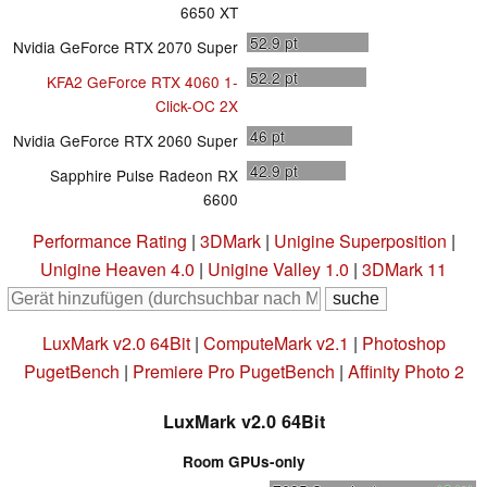
6650 XT
52.9
pt
Nvidia GeForce RTX 2070 Super
52.2
pt
KFA2 GeForce RTX 4060 1-
Click-OC 2X
46
pt
Nvidia GeForce RTX 2060 Super
42.9
pt
Sapphire Pulse Radeon RX
6600
Performance Rating
|
3DMark
|
Unigine Superposition
|
Unigine Heaven 4.0
|
Unigine Valley 1.0
|
3DMark 11
LuxMark v2.0 64Bit
|
ComputeMark v2.1
|
Photoshop
PugetBench
|
Premiere Pro PugetBench
|
Affinity Photo 2
LuxMark v2.0 64Bit
Room GPUs-only