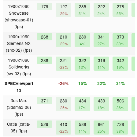
1900x1060
179
127
235
222
278
Showcase
-29%
31%
24%
55%
(showcase-01)
(fps)
1900x1060
268
210
280
341
373
Siemens NX
-22%
4%
27%
39%
(snx-02) (fps)
1900x1060
288
221
322
319
342
Solidworks
-23%
12%
11%
19%
(sw-03) (fps)
SPECviewperf
-26%
15%
22%
31%
13
3ds Max
371
280
434
439
506
(3dsmax-06)
-25%
17%
18%
36%
(fps)
Catia (catia-
529
410
588
661
728
05) (fps)
-22%
11%
25%
38%