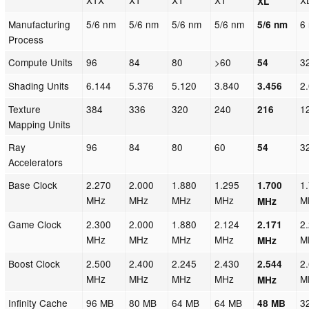
XL
Manufacturing
5/6 nm
5/6 nm
5/6 nm
5/6 nm
6
5/6 nm
Process
Compute Units
96
84
80
>60
3
54
Shading Units
6.144
5.376
5.120
3.840
2
3.456
Texture
384
336
320
240
1
216
Mapping Units
Ray
96
84
80
60
3
54
Accelerators
Base Clock
2.270
2.000
1.880
1.295
1
1.700
MHz
MHz
MHz
MHz
M
MHz
Game Clock
2.300
2.000
1.880
2.124
2
2.171
MHz
MHz
MHz
MHz
M
MHz
Boost Clock
2.500
2.400
2.245
2.430
2
2.544
MHz
MHz
MHz
MHz
M
MHz
Infinity Cache
96 MB
80 MB
64 MB
64 MB
3
48 MB