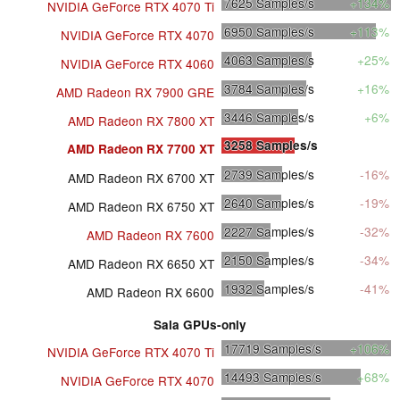
7625
Samples/s
+134%
NVIDIA GeForce RTX 4070 Ti
6950
Samples/s
+113%
NVIDIA GeForce RTX 4070
4063
Samples/s
+25%
NVIDIA GeForce RTX 4060
3784
Samples/s
+16%
AMD Radeon RX 7900 GRE
3446
Samples/s
+6%
AMD Radeon RX 7800 XT
3258
Samples/s
AMD Radeon RX 7700 XT
2739
Samples/s
-16%
AMD Radeon RX 6700 XT
2640
Samples/s
-19%
AMD Radeon RX 6750 XT
2227
Samples/s
-32%
AMD Radeon RX 7600
2150
Samples/s
-34%
AMD Radeon RX 6650 XT
1932
Samples/s
-41%
AMD Radeon RX 6600
Sala GPUs-only
17719
Samples/s
+106%
NVIDIA GeForce RTX 4070 Ti
14493
Samples/s
+68%
NVIDIA GeForce RTX 4070