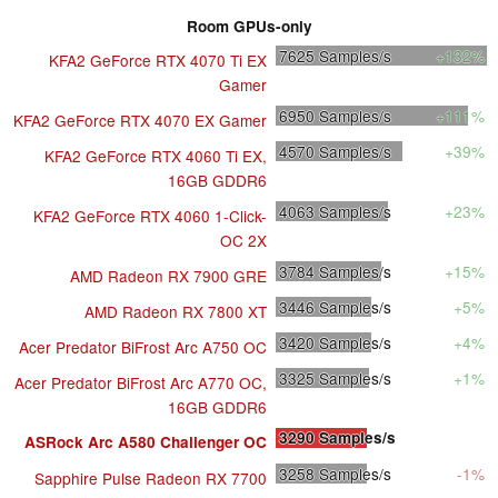
Room GPUs-only
7625
Samples/s
+132%
KFA2 GeForce RTX 4070 Ti EX
Gamer
6950
Samples/s
+111%
KFA2 GeForce RTX 4070 EX Gamer
4570
Samples/s
+39%
KFA2 GeForce RTX 4060 Ti EX,
16GB GDDR6
4063
Samples/s
+23%
KFA2 GeForce RTX 4060 1-Click-
OC 2X
3784
Samples/s
+15%
AMD Radeon RX 7900 GRE
3446
Samples/s
+5%
AMD Radeon RX 7800 XT
3420
Samples/s
+4%
Acer Predator BiFrost Arc A750 OC
3325
Samples/s
+1%
Acer Predator BiFrost Arc A770 OC,
16GB GDDR6
3290
Samples/s
ASRock Arc A580 Challenger OC
3258
Samples/s
-1%
Sapphire Pulse Radeon RX 7700