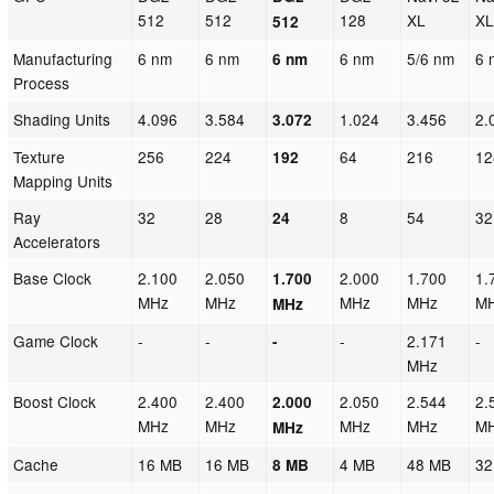
512
512
128
XL
X
512
Manufacturing
6 nm
6 nm
6 nm
5/6 nm
6 
6 nm
Process
Shading Units
4.096
3.584
1.024
3.456
2.
3.072
Texture
256
224
64
216
12
192
Mapping Units
Ray
32
28
8
54
32
24
Accelerators
Base Clock
2.100
2.050
2.000
1.700
1.
1.700
MHz
MHz
MHz
MHz
M
MHz
Game Clock
-
-
-
2.171
-
-
MHz
Boost Clock
2.400
2.400
2.050
2.544
2.
2.000
MHz
MHz
MHz
MHz
M
MHz
Cache
16 MB
16 MB
4 MB
48 MB
32
8 MB