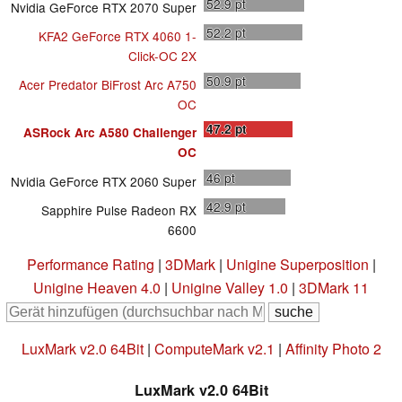
52.9
pt
Nvidia GeForce RTX 2070 Super
52.2
pt
KFA2 GeForce RTX 4060 1-
Click-OC 2X
50.9
pt
Acer Predator BiFrost Arc A750
OC
47.2
pt
ASRock Arc A580 Challenger
OC
46
pt
Nvidia GeForce RTX 2060 Super
42.9
pt
Sapphire Pulse Radeon RX
6600
Performance Rating
|
3DMark
|
Unigine Superposition
|
Unigine Heaven 4.0
|
Unigine Valley 1.0
|
3DMark 11
LuxMark v2.0 64Bit
|
ComputeMark v2.1
|
Affinity Photo 2
LuxMark v2.0 64Bit