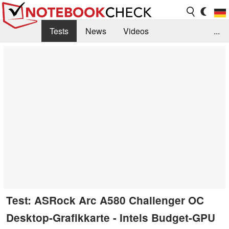
Tests
News
Videos
...
Benchmarks & Tech
Externe Tests
Kaufberatung
Deals
Suche
Jobs
Forum
Test: ASRock Arc A580 Challenger OC
Desktop-Grafikkarte - Intels Budget-GPU