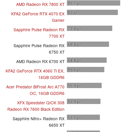
85.7
pt
AMD Radeon RX 7800 XT
82
pt
KFA2 GeForce RTX 4070 EX
Gamer
73.4
pt
Sapphire Pulse Radeon RX
7700 XT
68.4
pt
Sapphire Pulse Radeon RX
6750 XT
64.4
pt
AMD Radeon RX 6700 XT
59.6
pt
KFA2 GeForce RTX 4060 Ti EX,
16GB GDDR6
55.9
pt
Acer Predator BiFrost Arc A770
OC, 16GB GDDR6
53.9
pt
XFX Speedster QICK 308
Radeon RX 7600 Black Edition
53.1
pt
Sapphire Nitro+ Radeon RX
6650 XT