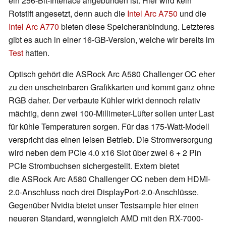
ein 256-Bit-Interface angebunden ist. Hier wird kein
Rotstift angesetzt, denn auch die
Intel Arc A750
und die
Intel Arc A770
bieten diese Speicheranbindung. Letzteres
gibt es auch in einer 16-GB-Version, welche wir bereits im
Test
hatten.
Optisch gehört die ASRock Arc A580 Challenger OC eher
zu den unscheinbaren Grafikkarten und kommt ganz ohne
RGB daher. Der verbaute Kühler wirkt dennoch relativ
mächtig, denn zwei 100-Millimeter-Lüfter sollen unter Last
für kühle Temperaturen sorgen. Für das 175-Watt-Modell
verspricht das einen leisen Betrieb. Die Stromversorgung
wird neben dem PCIe 4.0 x16 Slot über zwei 6 + 2 Pin
PCIe Strombuchsen sichergestellt. Extern bietet
die ASRock Arc A580 Challenger OC neben dem HDMI-
2.0-Anschluss noch drei DisplayPort-2.0-Anschlüsse.
Gegenüber Nvidia bietet unser Testsample hier einen
neueren Standard, wenngleich AMD mit den RX-7000-