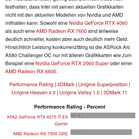
festhalten, dass Intel mit seinen aktuellen Grafikkarten
nicht mit den aktuellen Modellen von Nvidia und AMD
mithalten kann. Sowohl eine
Nvidia GeForce RTX 4060
als auch eine
AMD Radeon RX 7600
sind teilweise
deutlich schneller, kosten aber auch deutlich mehr Geld.
Hinsichtlich Leistung konkurrenzfähig ist die ASRock Arc
A580 Challenger OC nur mit älteren Grafikkarten wie zum
Beispiel eine
Nvidia GeForce RTX 2060 Super
oder einer
AMD Radeon RX 6600
.
Performance Rating
|
3DMark
|
Unigine Superposition
|
Unigine Heaven 4.0
|
Unigine Valley 1.0
|
3DMark 11
Performance Rating - Percent
99.3
pt
KFA2 GeForce RTX 4070 Ti EX
Gamer
93.6
pt
AMD Radeon RX 7900 GRE