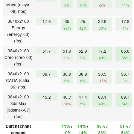
Maya (maya-
8%
17%
-2%
11%
06) (fps)
3840x2160
17.6
35
25
22.9
17.8
Energy
99%
42%
30%
1%
(energy-03)
(fps)
3840x2160
51.7
51.9
52.9
77.2
85.8
Creo (creo-03)
0%
2%
49%
66%
(fps)
3840x2160
36.7
38.9
38.9
30.5
36.7
CATIA (catia-
6%
6%
-17%
0%
06) (fps)
3840x2160
45.2
40.7
47.4
63.1
69.7
3ds Max
-10%
5%
40%
54%
(3dsmax-07)
(fps)
Durchschnitt
11%
/
14%
/
36%
/
51%
/
gesamt
10%
14%
38%
54%