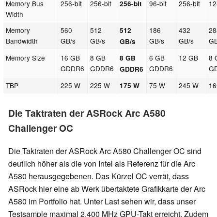
Memory Bus
256-bit
256-bit
96-bit
256-bit
12
256-bit
Width
Memory
560
512
186
432
28
512
Bandwidth
GB/s
GB/s
GB/s
GB/s
GB
GB/s
Memory Size
16 GB
8 GB
6 GB
12 GB
8 
8 GB
GDDR6
GDDR6
GDDR6
G
GDDR6
TBP
225 W
225 W
75 W
245 W
16
175 W
Die Taktraten der ASRock Arc A580
Challenger OC
Die Taktraten der ASRock Arc A580 Challenger OC sind
deutlich höher als die von Intel als Referenz für die Arc
A580 herausgegebenen. Das Kürzel OC verrät, dass
ASRock hier eine ab Werk übertaktete Grafikkarte der Arc
A580 im Portfolio hat. Unter Last sehen wir, dass unser
Testsample maximal 2.400 MHz GPU-Takt erreicht. Zudem