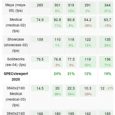
Maya (maya-
285
301
319
291
344
05) (fps)
6%
12%
2%
21%
Medical
74.9
82.8
80.8
54.2
63.7
(medical-02)
11%
8%
-28%
-15%
(fps)
Showcase
109
110
119
122
135
(showcase-02)
1%
9%
12%
24%
(fps)
Solidworks
79.5
76.8
77.5
119
136
(sw-04) (fps)
-3%
-3%
50%
71%
SPECviewperf
24%
21%
12%
19%
2020
3840x2160
14.5
20
22.3
10.3
12
-17%
Medical
38%
54%
-29%
(medical-03)
(fps)
3840x2160
166
180
195
162
185