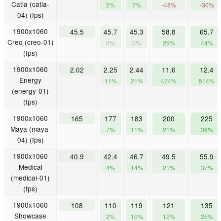
Catia (catia-
2%
7%
-48%
-30%
04) (fps)
1900x1060
45.5
45.7
45.3
58.8
65.7
Creo (creo-01)
0%
0%
29%
44%
(fps)
1900x1060
2.02
2.25
2.44
11.6
12.4
Energy
11%
21%
474%
514%
(energy-01)
(fps)
1900x1060
165
177
183
200
225
Maya (maya-
7%
11%
21%
36%
04) (fps)
1900x1060
40.9
42.4
46.7
49.5
55.9
Medical
4%
14%
21%
37%
(medical-01)
(fps)
1900x1060
108
110
119
121
135
Showcase
2%
10%
12%
25%