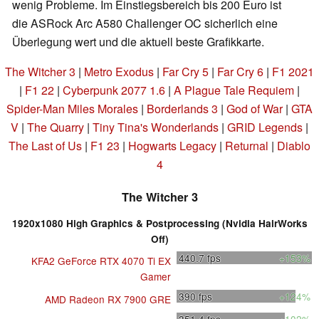
wenig Probleme. Im Einstiegsbereich bis 200 Euro ist
die ASRock Arc A580 Challenger OC sicherlich eine
Überlegung wert und die aktuell beste Grafikkarte.
The Witcher 3
|
Metro Exodus
|
Far Cry 5
|
Far Cry 6
|
F1 2021
|
F1 22
|
Cyberpunk 2077 1.6
|
A Plague Tale Requiem
|
Spider-Man Miles Morales
|
Borderlands 3
|
God of War
|
GTA
V
|
The Quarry
|
Tiny Tina's Wonderlands
|
GRID Legends
|
The Last of Us
|
F1 23
|
Hogwarts Legacy
|
Returnal
|
Diablo
4
The Witcher 3
1920x1080 High Graphics & Postprocessing (Nvidia HairWorks
Off)
440.7
fps
+153%
KFA2 GeForce RTX 4070 Ti EX
Gamer
390
fps
+124%
AMD Radeon RX 7900 GRE