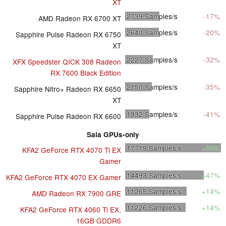
XT
2739
Samples/s
-17%
AMD Radeon RX 6700 XT
2640
Samples/s
-20%
Sapphire Pulse Radeon RX 6750
XT
2227
Samples/s
-32%
XFX Speedster QICK 308 Radeon
RX 7600 Black Edition
2150
Samples/s
-35%
Sapphire Nitro+ Radeon RX 6650
XT
1932
Samples/s
-41%
Sapphire Pulse Radeon RX 6600
Sala GPUs-only
17719
Samples/s
+80%
KFA2 GeForce RTX 4070 Ti EX
Gamer
14493
Samples/s
+47%
KFA2 GeForce RTX 4070 EX Gamer
11265
Samples/s
+14%
AMD Radeon RX 7900 GRE
11226
Samples/s
+14%
KFA2 GeForce RTX 4060 Ti EX,
16GB GDDR6