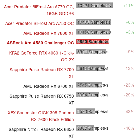
10921
Samples/s
+11%
Acer Predator BiFrost Arc A770 OC,
16GB GDDR6
10403
Samples/s
+6%
Acer Predator BiFrost Arc A750 OC
10158
Samples/s
+3%
AMD Radeon RX 7800 XT
9850
Samples/s
ASRock Arc A580 Challenger OC
8991
Samples/s
-9%
KFA2 GeForce RTX 4060 1-Click-
OC 2X
8614
Samples/s
-13%
Sapphire Pulse Radeon RX 7700
XT
7545
Samples/s
-23%
AMD Radeon RX 6700 XT
6994
Samples/s
-29%
Sapphire Pulse Radeon RX 6750
XT
5583
Samples/s
-43%
XFX Speedster QICK 308 Radeon
RX 7600 Black Edition
5307
Samples/s
-46%
Sapphire Nitro+ Radeon RX 6650
XT