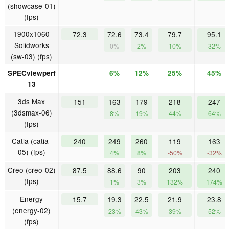
(showcase-01)
(fps)
1900x1060
72.3
72.6
73.4
79.7
95.1
Solidworks
0%
2%
10%
32%
(sw-03) (fps)
SPECviewperf
6%
12%
25%
45%
13
3ds Max
151
163
179
218
247
(3dsmax-06)
8%
19%
44%
64%
(fps)
Catia (catia-
240
249
260
119
163
05) (fps)
4%
8%
-50%
-32%
Creo (creo-02)
87.5
88.6
90
203
240
(fps)
1%
3%
132%
174%
Energy
15.7
19.3
22.5
21.9
23.8
(energy-02)
23%
43%
39%
52%
(fps)