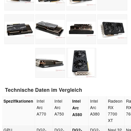
Technische Daten im Vergleich
Intel
Intel
Intel
Radeon
R
Spezifikationen
Intel
Arc
Arc
Arc
RX
R
Arc
A770
A750
A380
7700
76
A580
XT
GPU
DG2-
DG2-
DG2-
Navi 32
Na
DG2-