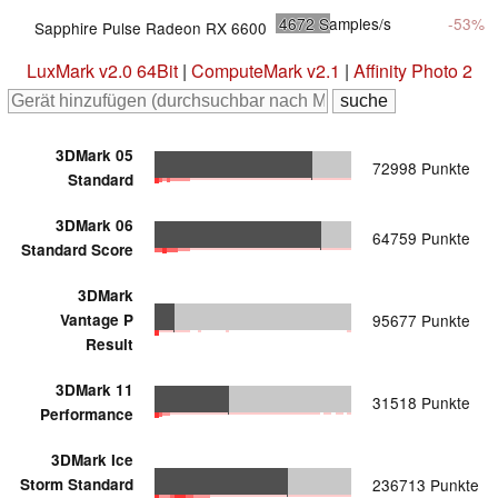
4672
Samples/s
-53%
Sapphire Pulse Radeon RX 6600
LuxMark v2.0 64Bit
|
ComputeMark v2.1
|
Affinity Photo 2
3DMark 05
72998 Punkte
Standard
3DMark 06
64759 Punkte
Standard Score
3DMark
Vantage P
95677 Punkte
Result
3DMark 11
31518 Punkte
Performance
3DMark Ice
Storm Standard
236713 Punkte