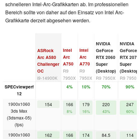
schnelleren Intel-Arc-Grafikkarten ab. Im professionellen
Bereich sollte von daher auf den Einsatz von Intel Arc-
Grafikkarte derzeit abgesehen werden.
NVIDIA
NVIDIA
Intel
Intel
ASRock
GeForce
GeForce
Arc
Arc
Arc A580
RTX 2060
RTX 207
A750
A770
Challenger
Super
Super
R9
R9
OC
(Desktop)
(Desktop
i9-14900K
7950X
7950X
R9 7950X
R9 7950
SPECviewperf
4%
10%
70%
90%
12
1900x1060
154
166
179
220
247
3ds Max
8%
16%
43%
60%
(3dsmax-05)
(fps)
1900x1060
162
166
174
84.5
114