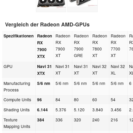
Vergleich der Radeon AMD-GPUs
Radeon
Radeon
Radeon
Radeon
R
Spezifikationen
Radeon
RX
RX
RX
RX
R
RX
7900
7900
7800
7700
7
7900
XT
GRE
XT
XT
XTX
GPU
Navi 31
Navi 31
Navi 32
Navi 32
N
Navi 31
XT
XT
XT
XL
X
XTX
Manufacturing
5/6 nm
5/6 nm
5/6 nm
5/6 nm
6
5/6 nm
Process
Compute Units
84
80
60
54
3
96
Shading Units
5.376
5.120
3.840
3.456
2
6.144
Texture
336
320
240
216
1
384
Mapping Units