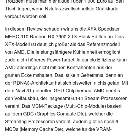
Trotzdem muss man hier aktuell über 1.000 Euro auf den
Tisch legen, wenn Nvidias zweitschnellste Grafikkarte
verbaut werden soll.
In diesem Review schauen wir uns die XFX Speedster
MERC 310 Radeon RX 7900 XTX Black Edition an. Das
XFX-Modell ist deutlich größer als das Referenzmodell
von AMD. Die leistungsfähigere Kühleinheit ermöglicht
zudem ein höheres Power-Target. In puncto Effizienz kann
AMD allerdings nicht mit den Kontrahenten aus der
grünen Ecke mithalten. Das ist kein Geheimnis, denn an
der RDNA3-Architektur hat sich bisweilen nichts getan. Mit
dem Navi 31 getauften GPU-Chip verbaut AMD bereits
den Vollausbau, der insgesamt 6.144 Stream-Prozessoren
vereint. Das MCM-Package (Multi-Chip-Module) basiert
auf dem GDC (Graphics Compute Die), welcher die
Streaming-Prozessoren vereint. Zudem gibt es noch 6
MCDs (Memory Cache Die), welche für die VRAM-