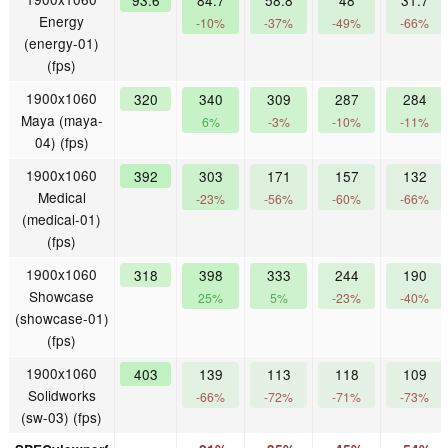
93.6
84.7
58.8
48
31.7
Energy
-10%
-37%
-49%
-66%
(energy-01)
(fps)
1900x1060
320
340
309
287
284
Maya (maya-
6%
-3%
-10%
-11%
04) (fps)
1900x1060
392
303
171
157
132
Medical
-23%
-56%
-60%
-66%
(medical-01)
(fps)
1900x1060
318
398
333
244
190
Showcase
25%
5%
-23%
-40%
(showcase-01)
(fps)
1900x1060
403
139
113
118
109
Solidworks
-66%
-72%
-71%
-73%
(sw-03) (fps)