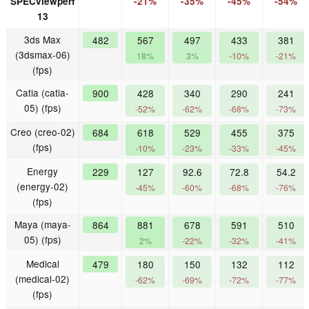
SPECviewperf
-21%
-35%
-45%
-54%
13
3ds Max
482
567
497
433
381
(3dsmax-06)
18%
3%
-10%
-21%
(fps)
Catia (catia-
900
428
340
290
241
05) (fps)
-52%
-62%
-68%
-73%
Creo (creo-02)
684
618
529
455
375
(fps)
-10%
-23%
-33%
-45%
Energy
229
127
92.6
72.8
54.2
(energy-02)
-45%
-60%
-68%
-76%
(fps)
Maya (maya-
864
881
678
591
510
05) (fps)
2%
-22%
-32%
-41%
Medical
479
180
150
132
112
(medical-02)
-62%
-69%
-72%
-77%
(fps)