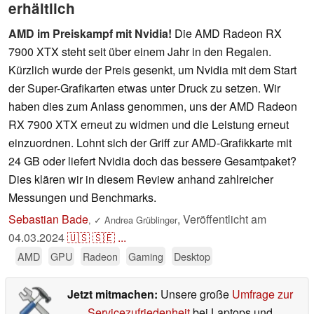
erhältlich
AMD im Preiskampf mit Nvidia!
Die AMD Radeon RX
7900 XTX steht seit über einem Jahr in den Regalen.
Kürzlich wurde der Preis gesenkt, um Nvidia mit dem Start
der Super-Grafikarten etwas unter Druck zu setzen. Wir
haben dies zum Anlass genommen, uns der AMD Radeon
RX 7900 XTX erneut zu widmen und die Leistung erneut
einzuordnen. Lohnt sich der Griff zur AMD-Grafikkarte mit
24 GB oder liefert Nvidia doch das bessere Gesamtpaket?
Dies klären wir in diesem Review anhand zahlreicher
Messungen und Benchmarks.
Sebastian Bade
,
Veröffentlicht am
,
✓
Andrea Grüblinger
04.03.2024
🇺🇸
🇸🇪
...
AMD
GPU
Radeon
Gaming
Desktop
Jetzt mitmachen:
Unsere große
Umfrage zur
Servicezufriedenheit
bei Laptops und