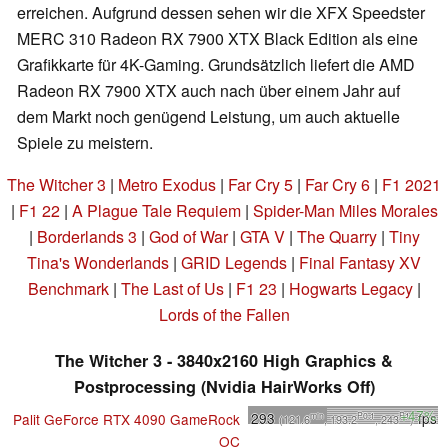
erreichen. Aufgrund dessen sehen wir die XFX Speedster
MERC 310 Radeon RX 7900 XTX Black Edition als eine
Grafikkarte für 4K-Gaming. Grundsätzlich liefert die AMD
Radeon RX 7900 XTX auch nach über einem Jahr auf
dem Markt noch genügend Leistung, um auch aktuelle
Spiele zu meistern.
The Witcher 3
|
Metro Exodus
|
Far Cry 5
|
Far Cry 6
|
F1 2021
|
F1 22
|
A Plague Tale Requiem
|
Spider-Man Miles Morales
|
Borderlands 3
|
God of War
|
GTA V
|
The Quarry
|
Tiny
Tina's Wonderlands
|
GRID Legends
|
Final Fantasy XV
Benchmark
|
The Last of Us
|
F1 23
|
Hogwarts Legacy
|
Lords of the Fallen
The Witcher 3 - 3840x2160 High Graphics &
Postprocessing (Nvidia HairWorks Off)
+47%
293
fps
Palit GeForce RTX 4090 GameRock
min
P0.1
P1
(121.6
, 193.2
, 243
)
OC