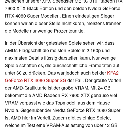
zwischen unserer XFX Speedster MERC 310 Radeon RX
7900 XTX Black Edition und den beiden Nvidia GeForce
RTX 4080 Super Modellen. Einen eindeutigen Sieger
können wir an dieser Stelle nicht küren, meistens trennen
die Modelle nur wenige Prozentpunkte.
In der Übersicht der getesteten Spiele sehen wir, dass
AMDs Flaggschiff die meisten Spiele in 2.160p und
maximalen Details flüssig darstellen kann. Nur wenige
Spiele schaffen es, die durchschnittliche Frameraten auf
unter 60 zu drücken. Das war jedoch auch bei der
KFA2
GeForce RTX 4080 Super SG
der Fall. Der größte Vorteil
der AMD-Grafikkarte ist der große VRAM. Mit 24 GB
bekommt die AMD Radeon RX 7900 XTX genauso viel
VRAM verpasst wie das Topmodell aus dem Hause
Nvidia. Gegenüber der Nvidia GeForce RTX 4080 Super
ist AMD hier im Vorteil. Zudem gibt es einige Spiele,
welche im Test eine VRAM-Auslastung von über 12 GB