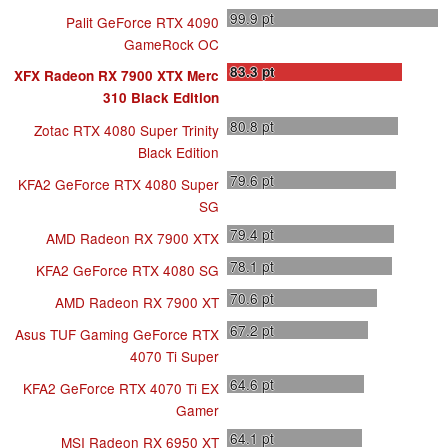
99.9
pt
Palit GeForce RTX 4090
GameRock OC
83.3
pt
XFX Radeon RX 7900 XTX Merc
310 Black Edition
80.8
pt
Zotac RTX 4080 Super Trinity
Black Edition
79.6
pt
KFA2 GeForce RTX 4080 Super
SG
79.4
pt
AMD Radeon RX 7900 XTX
78.1
pt
KFA2 GeForce RTX 4080 SG
70.6
pt
AMD Radeon RX 7900 XT
67.2
pt
Asus TUF Gaming GeForce RTX
4070 Ti Super
64.6
pt
KFA2 GeForce RTX 4070 Ti EX
Gamer
64.1
pt
MSI Radeon RX 6950 XT