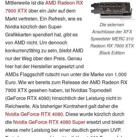
Mittlerweile ist die
AMD Radeon RX
7900 XTX
über ein Jahr auf dem
Markt vertreten. Ein Refresh, wie es
Die externen
Nvidia kürzlich den Super-
Anschlüsse der XFX
Grafikkarten spendiert hat, gibt es
Speedster MERC 310
von AMD nicht. Um dennoch
Radeon RX 7900 XTX
konkurrenzfähig zu sein, bleibt AMD
Black Edition
nur der Weg über den Preis. Genau
hier hat der Hersteller angesetzt und
AMDs Flaggschiff rutscht nun unter die Marke von 1.000
Euro. Wie wir bereits zum Release der AMD Radeon RX
7900 XTX gesehen haben, ist Nvidias Topmodell
(GeForce RTX 4090) hinsichtlich der Leistung nicht in
Reichweite. Als bisheriger Kontrahent galt daher die
Nvidia GeForce RTX 4080
. Diese wurde kürzlich durch
die
Nvidia GeForce RTX 4080 Super
ersetzt und bietet
etwas mehr Leistung bei einer deutlich geringen UVP.