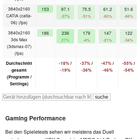
3840x2160
153
97.1
75.5
61.2
51.6
CATIA (catia-
-37%
-51%
-60%
-66%
06) (fps)
3840x2160
186
236
179
147
122
3ds Max
27%
-4%
-21%
-34%
(3dsmax-07)
(fps)
Durchschnitt
-18%
/
-37%
/
-47%
/
-55%
/
gesamt
-19%
-36%
-46%
-54%
(Programm /
Settings)
Gaming Performance
Bei den Spieletests sehen wir meistens das Duell