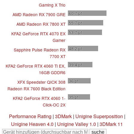
Gaming X Trio
60.7
pt
AMD Radeon RX 7900 GRE
55.7
pt
AMD Radeon RX 7800 XT
53.7
pt
KFA2 GeForce RTX 4070 EX
Gamer
48.2
pt
Sapphire Pulse Radeon RX
7700 XT
39.4
pt
KFA2 GeForce RTX 4060 Ti EX,
16GB GDDR6
36
pt
XFX Speedster QICK 308
Radeon RX 7600 Black Edition
35
pt
KFA2 GeForce RTX 4060 1-
Click-OC 2X
Performance Rating
|
3DMark
|
Unigine Superposition
|
Unigine Heaven 4.0
|
Unigine Valley 1.0
|
3DMark 11