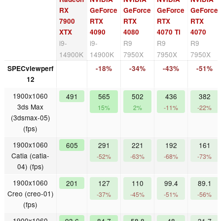
RX
GeForce
GeForce
GeForce
GeForce
7900
RTX
RTX
RTX
RTX
XTX
4090
4080
4070 Ti
4070
i9-
i9-
R9
R9
R9
14900K
14900K
7950X
7950X
7950X
SPECviewperf
-18%
-34%
-43%
-51%
12
1900x1060
491
565
502
436
382
3ds Max
15%
2%
-11%
-22%
(3dsmax-05)
(fps)
1900x1060
605
291
221
192
161
Catia (catia-
-52%
-63%
-68%
-73%
04) (fps)
1900x1060
201
127
110
99.4
89.1
Creo (creo-01)
-37%
-45%
-51%
-56%
(fps)
1900x1060