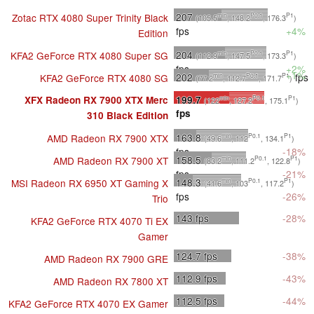
207
Zotac RTX 4080 Super Trinity Black
min
P0.1
P1
(105.5
, 148.2
, 176.3
)
fps
+4%
Edition
204
KFA2 GeForce RTX 4080 Super SG
min
P0.1
P1
(112.9
, 147.5
, 173.3
)
fps
+2%
+1%
202
fps
KFA2 GeForce RTX 4080 SG
min
P0.1
P1
(77.2
, 112.7
, 171.7
)
199.7
XFX Radeon RX 7900 XTX Merc
min
P0.1
P1
(122
, 127.2
, 175.1
)
fps
310 Black Edition
163.8
AMD Radeon RX 7900 XTX
min
P0.1
P1
(49.6
, 112
, 134.1
)
fps
-18%
158.5
AMD Radeon RX 7900 XT
min
P0.1
P1
(83.2
, 111.2
, 122.8
)
fps
-21%
148.3
MSI Radeon RX 6950 XT Gaming X
min
P0.1
P1
(41.6
, 103
, 117.2
)
fps
-26%
Trio
143
fps
-28%
KFA2 GeForce RTX 4070 Ti EX
Gamer
124.7
fps
-38%
AMD Radeon RX 7900 GRE
112.9
fps
-43%
AMD Radeon RX 7800 XT
112.5
fps
-44%
KFA2 GeForce RTX 4070 EX Gamer