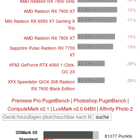
AMD Radeon RX 7900 GRE
67
Points
-10%
AMD Radeon RX 7900 XT
66.1
Points
-11%
MSI Radeon RX 6950 XT Gaming X
Trio
63.4
Points
-15%
AMD Radeon RX 7800 XT
60.2
Points
-19%
Sapphire Pulse Radeon RX 7700
XT
46.4
Points
-38%
KFA2 GeForce RTX 4060 1-Click-
OC 2X
45.6
Points
-39%
XFX Speedster QICK 308 Radeon
RX 7600 Black Edition
Premiere Pro PugetBench
|
Photoshop PugetBench
|
ComputeMark v2.1
|
LuxMark v2.0 64Bit
|
Affinity Photo 2
3DMark 05
81077 Punkte
Standard