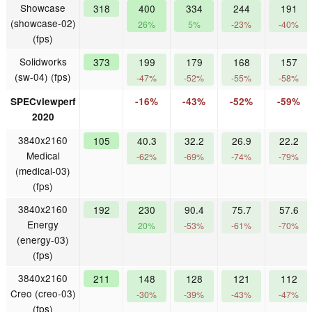
Showcase
318
400
334
244
191
(showcase-02)
26%
5%
-23%
-40%
(fps)
Solidworks
373
199
179
168
157
(sw-04) (fps)
-47%
-52%
-55%
-58%
SPECviewperf
-16%
-43%
-52%
-59%
2020
3840x2160
105
40.3
32.2
26.9
22.2
Medical
-62%
-69%
-74%
-79%
(medical-03)
(fps)
3840x2160
192
230
90.4
75.7
57.6
Energy
20%
-53%
-61%
-70%
(energy-03)
(fps)
3840x2160
211
148
128
121
112
Creo (creo-03)
-30%
-39%
-43%
-47%
(fps)