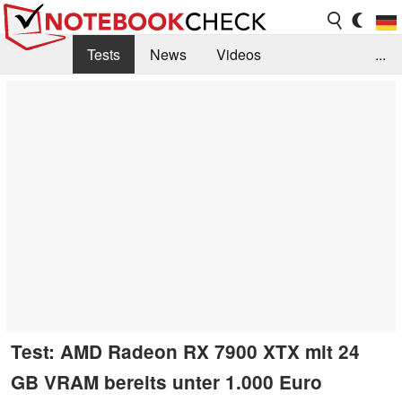
Tests
News
Videos
...
Benchmarks & Tech
Externe Tests
Kaufberatung
Deals
Suche
Jobs
Forum
Test: AMD Radeon RX 7900 XTX mit 24
GB VRAM bereits unter 1.000 Euro