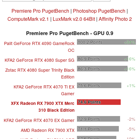
Premiere Pro PugetBench
|
Photoshop PugetBench
|
ComputeMark v2.1
|
LuxMark v2.0 64Bit
|
Affinity Photo 2
Premiere Pro PugetBench - GPU 0.9
100.2
Points
+34%
Palit GeForce RTX 4090 GameRock
OC
86.9
Points
+16%
KFA2 GeForce RTX 4080 Super SG
86.3
Points
+16%
Zotac RTX 4080 Super Trinity Black
Edition
75.6
Points
+1%
KFA2 GeForce RTX 4070 Ti EX
Gamer
74.6
Points
XFX Radeon RX 7900 XTX Merc
310 Black Edition
72.9
Points
-2%
KFA2 GeForce RTX 4070 EX Gamer
71.1
Points
-5%
AMD Radeon RX 7900 XTX
67.5
Points
-10%