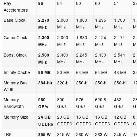
Ray
84
80
60
54
3
96
Accelerators
Base Clock
2.000
1.880
1.295
1.700
1
2.270
MHz
MHz
MHz
MHz
M
MHz
Game Clock
2.000
1.880
2.124
2.171
2
2.300
MHz
MHz
MHz
MHz
M
MHz
Boost Clock
2.400
2.245
2.430
2.544
2
2.500
MHz
MHz
MHz
MHz
M
MHz
Infinity Cache
80 MB
64 MB
64 MB
48 MB
3
96 MB
Memory Bus
320-bit
256-bit
256-bit
256-bit
1
384-bit
Width
Memory
800
576
620.8
432
2
960
Bandwidth
GB/s
GB/s
GB/s
GB/s
G
GB/s
Memory Size
20 GB
16 GB
16 GB
12 GB
8
24 GB
GDDR6
GDDR6
GDDR6
GDDR6
G
GDDR6
TBP
315 W
260 W
263 W
245 W
1
355 W