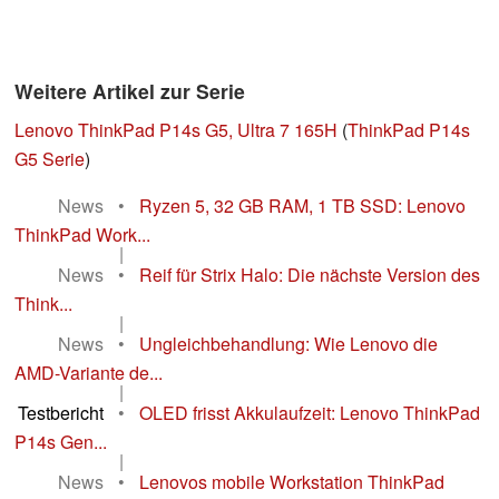
Weitere Artikel zur Serie
Lenovo ThinkPad P14s G5, Ultra 7 165H
(
ThinkPad P14s
G5 Serie
)
News
•
Ryzen 5, 32 GB RAM, 1 TB SSD: Lenovo
ThinkPad Work...
|
News
•
Reif für Strix Halo: Die nächste Version des
Think...
|
News
•
Ungleichbehandlung: Wie Lenovo die
AMD-Variante de...
|
Testbericht
•
OLED frisst Akkulaufzeit: Lenovo ThinkPad
P14s Gen...
|
News
•
Lenovos mobile Workstation ThinkPad