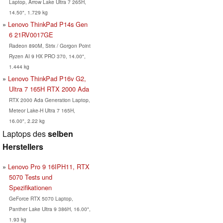
Laptop, Arrow Lake Ultra 7 265H,
14.50", 1.729 kg
Lenovo ThinkPad P14s Gen
6 21RV0017GE
Radeon 890M, Strix / Gorgon Point
Ryzen AI 9 HX PRO 370, 14.00",
1.444 kg
Lenovo ThinkPad P16v G2,
Ultra 7 165H RTX 2000 Ada
RTX 2000 Ada Generation Laptop,
Meteor Lake-H Ultra 7 165H,
16.00", 2.22 kg
Laptops des
selben
Herstellers
Lenovo Pro 9 16IPH11, RTX
5070 Tests und
Spezifikationen
GeForce RTX 5070 Laptop,
Panther Lake Ultra 9 386H, 16.00",
1.93 kg