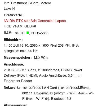
Intel Crestmont E-Core, Meteor
Lake-H
Grafikkarte
NVIDIA RTX 500 Ada Generation Laptop
-
4 GB VRAM, GDDR6
RAM
64 GB
, DDR5-5600
Bildschirm
14.50 Zoll 16:10, 2560 x 1600 Pixel 208 PPI, IPS,
spiegelnd: nein, 90 Hz
Massenspeicher
M.2 PCIe
Anschlüsse
2 USB 3.0 / 3.1 Gen1, 2 Thunderbolt, USB-C Power
Delivery (PD), 1 HDMI, Audio Anschlüsse: 3.5mm, 1
Fingerprint Reader
Netzwerk
10/100/1000 LAN Card (10/100/1000MBit/s),
802.11 a/b/g/n/ac/ax (a/b/g/n = Wi-Fi 4/ac = Wi-
Fi 5/ax = Wi-Fi 6/), Bluetooth 5.3
Abmessungen