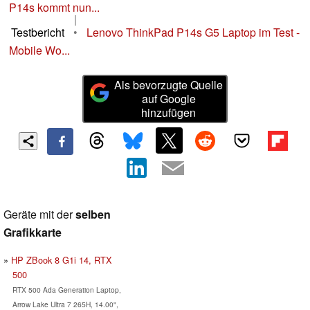
P14s kommt nun...
|
Testbericht
•
Lenovo ThinkPad P14s G5 Laptop im Test -
Mobile Wo...
Als bevorzugte Quelle
auf Google
hinzufügen
Geräte mit der
selben
Grafikkarte
HP ZBook 8 G1i 14, RTX
500
RTX 500 Ada Generation Laptop,
Arrow Lake Ultra 7 265H, 14.00",