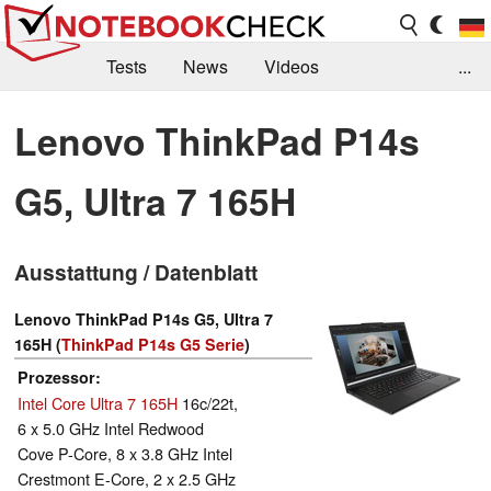
Tests
News
Videos
...
Benchmarks & Tech
Externe Tests
Lenovo ThinkPad P14s
Kaufberatung
Deals
Suche
Jobs
G5, Ultra 7 165H
Forum
Ausstattung / Datenblatt
Lenovo ThinkPad P14s G5, Ultra 7
165H (
ThinkPad P14s G5 Serie
)
Prozessor
Intel Core Ultra 7 165H
16c/22t,
6 x 5.0 GHz Intel Redwood
Cove P-Core, 8 x 3.8 GHz Intel
Crestmont E-Core, 2 x 2.5 GHz