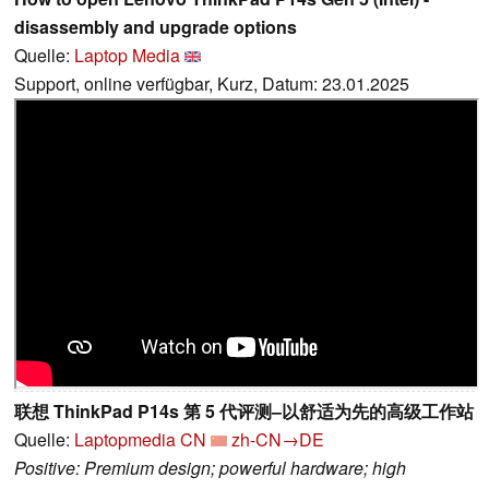
disassembly and upgrade options
Quelle:
Laptop Media
Support, online verfügbar, Kurz, Datum: 23.01.2025
联想 ThinkPad P14s 第 5 代评测–以舒适为先的高级工作站
Quelle:
Laptopmedia CN
zh-CN→DE
Positive: Premium design; powerful hardware; high