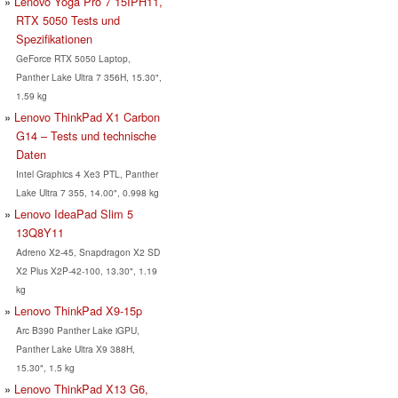
Lenovo Yoga Pro 7 15IPH11,
RTX 5050 Tests und
Spezifikationen
GeForce RTX 5050 Laptop,
Panther Lake Ultra 7 356H, 15.30",
1.59 kg
Lenovo ThinkPad X1 Carbon
G14 – Tests und technische
Daten
Intel Graphics 4 Xe3 PTL, Panther
Lake Ultra 7 355, 14.00", 0.998 kg
Lenovo IdeaPad Slim 5
13Q8Y11
Adreno X2-45, Snapdragon X2 SD
X2 Plus X2P-42-100, 13.30", 1.19
kg
Lenovo ThinkPad X9-15p
Arc B390 Panther Lake iGPU,
Panther Lake Ultra X9 388H,
15.30", 1.5 kg
Lenovo ThinkPad X13 G6,