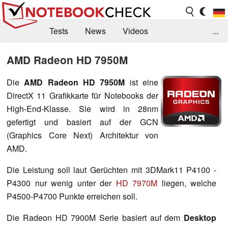
Tests
News
Videos
...
Benchmarks & Tech
Externe Tests
AMD Radeon HD 7950M
Kaufberatung
Deals
Suche
Jobs
Die
AMD Radeon HD 7950M
ist eine
DirectX 11 Grafikkarte für Notebooks der
Forum
High-End-Klasse. Sie wird in 28nm
gefertigt und basiert auf der GCN
(Graphics Core Next) Architektur von
AMD.
Die Leistung soll laut Gerüchten mit 3DMark11 P4100 -
P4300 nur wenig unter der
HD 7970M
liegen, welche
P4500-P4700 Punkte erreichen soll.
Die Radeon HD 7900M Serie basiert auf dem
Desktop