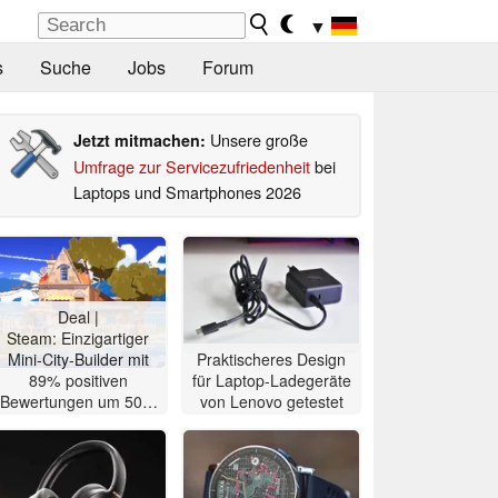
▼
s
Suche
Jobs
Forum
Unsere große
Jetzt mitmachen:
Umfrage zur Servicezufriedenheit
bei
Laptops und Smartphones 2026
Deal |
Steam: Einzigartiger
Mini-City-Builder mit
Praktischeres Design
89% positiven
für Laptop-Ladegeräte
Bewertungen um 50%
von Lenovo getestet
reduziert für 2,49 Euro