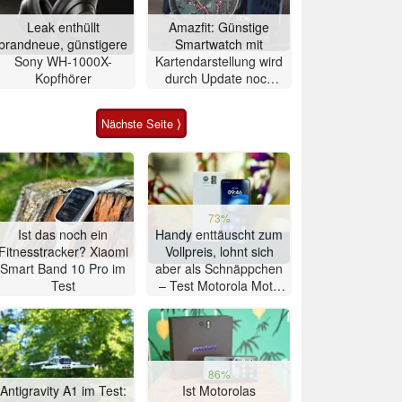
Leak enthüllt
Amazfit: Günstige
brandneue, günstigere
Smartwatch mit
Sony WH-1000X-
Kartendarstellung wird
Kopfhörer
durch Update noch
besser
Nächste Seite ⟩
73%
Ist das noch ein
Handy enttäuscht zum
Fitnesstracker? Xiaomi
Vollpreis, lohnt sich
Smart Band 10 Pro im
aber als Schnäppchen
Test
– Test Motorola Moto
G47 Smartphone
86%
Antigravity A1 im Test:
Ist Motorolas