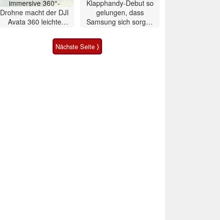
immersive 360°-
Klapphandy-Debut so
Drohne macht der DJI
gelungen, dass
Avata 360 leichte
Samsung sich sorgen
Konkurrenz
muss? – Razr Fold
Smartphone im Test
Nächste Seite ⟩