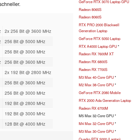
GeForce RTX 3070 Laptop GPU
schneller.
Radeon 8065S
Radeon 8060S
RTX PRO 2000 Blackwell
z
2x 256 Bit @ 3600 MHz
Generation Laptop
GeForce RTX 5050 Laptop
z
256 Bit @ 5000 MHz
RTX A4000 Laptop GPU
*
256 Bit @ 3000 MHz
Radeon RX 7600M XT
z
256 Bit @ 3600 MHz
Radeon RX 6800S
Radeon RX 7700S
2x 192 Bit @ 2800 MHz
M3 Max 40-Core GPU
*
256 Bit @ 3600 MHz
M2 Max 38-Core GPU
*
256 Bit @ 3000 MHz
GeForce RTX 2080 Mobile
RTX 2000 Ada Generation Laptop
192 Bit @ 2800 MHz
Radeon RX 6700M
192 Bit @ 3000 MHz
M5 Max 32-Core GPU *
128 Bit @ 4000 MHz
M4 Max 32-Core GPU
*
M3 Max 30-Core GPU
*
Quadro RTX 5000 (Laptop)