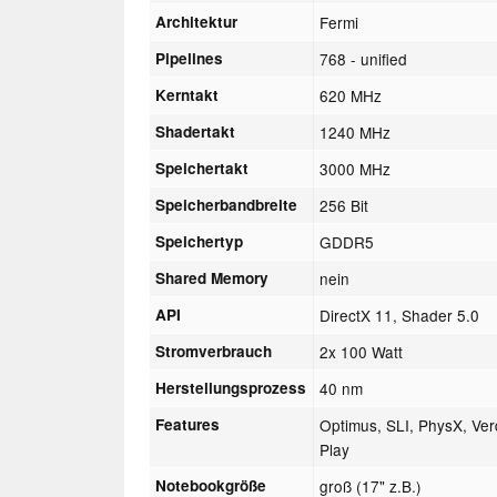
Architektur
Fermi
Pipelines
768 - unified
Kerntakt
620 MHz
Shadertakt
1240 MHz
Speichertakt
3000 MHz
Speicherbandbreite
256 Bit
Speichertyp
GDDR5
Shared Memory
nein
API
DirectX 11, Shader 5.0
Stromverbrauch
2x 100 Watt
Herstellungsprozess
40 nm
Features
Optimus, SLI, PhysX, Ve
Play
Notebookgröße
groß (17" z.B.)