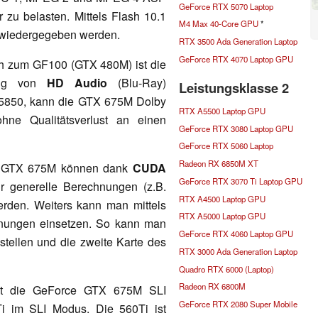
GeForce RTX 5070 Laptop
 zu belasten. Mittels Flash 10.1
M4 Max 40-Core GPU
*
 wiedergegeben werden.
RTX 3500 Ada Generation Laptop
GeForce RTX 4070 Laptop GPU
h zum GF100 (GTX 480M) ist die
gung von
HD Audio
(Blu-Ray)
Leistungsklasse 2
5850, kann die GTX 675M Dolby
RTX A5500 Laptop GPU
e Qualitätsverlust an einen
GeForce RTX 3080 Laptop GPU
GeForce RTX 5060 Laptop
Radeon RX 6850M XT
ce GTX 675M können dank
CUDA
GeForce RTX 3070 Ti Laptop GPU
r generelle Berechnungen (z.B.
RTX A4500 Laptop GPU
rden. Weiters kann man mittels
RTX A5000 Laptop GPU
nungen einsetzen. So kann man
GeForce RTX 4060 Laptop GPU
bstellen und die zweite Karte des
RTX 3000 Ada Generation Laptop
Quadro RTX 6000 (Laptop)
Radeon RX 6800M
 ist die GeForce GTX 675M SLI
GeForce RTX 2080 Super Mobile
i im SLI Modus. Die 560Ti ist