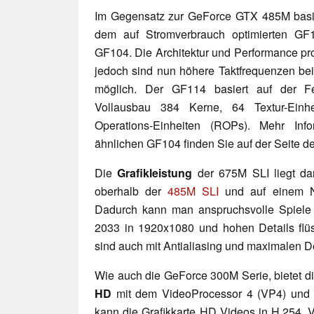
Im Gegensatz zur GeForce GTX 485M basi
dem auf Stromverbrauch optimierten G
GF104. Die Architektur und Performance pro
jedoch sind nun höhere Taktfrequenzen be
möglich. Der GF114 basiert auf der Fe
Vollausbau 384 Kerne, 64 Textur-Einh
Operations-Einheiten (ROPs). Mehr Info
ähnlichen GF104 finden Sie auf der Seite d
Die
Grafikleistung
der 675M SLI liegt da
oberhalb der
485M SLI
und auf einem N
Dadurch kann man anspruchsvolle Spiele w
2033 in 1920x1080 und hohen Details flüs
sind auch mit Antialiasing und maximalen Det
Wie auch die GeForce 300M Serie, bietet 
HD
mit dem VideoProcessor 4 (VP4) und
kann die Grafikkarte HD Videos in H.25