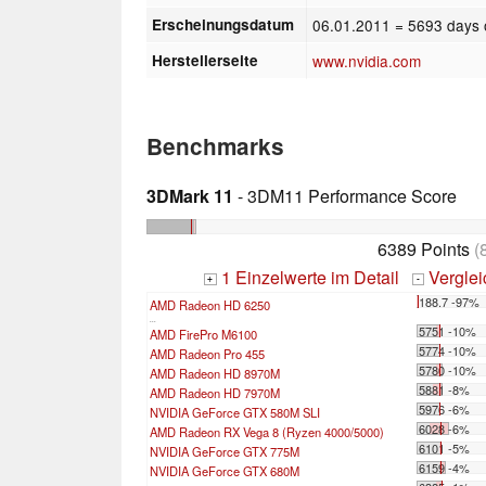
Erscheinungsdatum
06.01.2011
= 5693 days 
Herstellerseite
www.nvidia.com
Benchmarks
3DMark 11
- 3DM11 Performance Score
6389 Points
(
1 Einzelwerte im Detail
Vergle
+
-
188.7 -97%
AMD Radeon HD 6250
...
5751 -10%
AMD FirePro M6100
5774 -10%
AMD Radeon Pro 455
5780 -10%
AMD Radeon HD 8970M
5881 -8%
AMD Radeon HD 7970M
5976 -6%
NVIDIA GeForce GTX 580M SLI
6028 -6%
AMD Radeon RX Vega 8 (Ryzen 4000/5000)
6101 -5%
NVIDIA GeForce GTX 775M
6159 -4%
NVIDIA GeForce GTX 680M