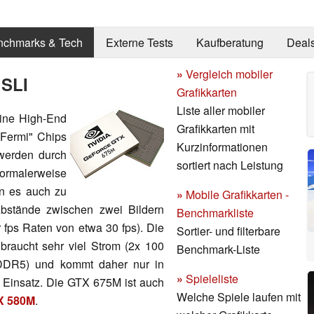
nchmarks & Tech
Externe Tests
Kaufberatung
Deal
»
Vergleich mobiler
 SLI
Grafikkarten
Liste aller mobiler
eine High-End
Grafikkarten mit
"Fermi" Chips
Kurzinformationen
 werden durch
sortiert nach Leistung
ormalerweise
n es auch zu
»
Mobile Grafikkarten -
stände zwischen zwei Bildern
Benchmarkliste
r fps Raten von etwa 30 fps). Die
Sortier- und filterbare
braucht sehr viel Strom (2x 100
Benchmark-Liste
DR5) und kommt daher nur in
»
Spieleliste
Einsatz. Die GTX 675M ist auch
Welche Spiele laufen mit
X 580M
.