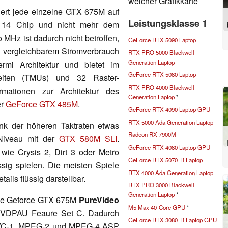
welcher Grafikkarte
ert jede einzelne GTX 675M auf
Leistungsklasse 1
F114 Chip und nicht mehr dem
 MHz ist dadurch nicht betroffen,
GeForce RTX 5090 Laptop
i vergleichbarem Stromverbrauch
RTX PRO 5000 Blackwell
Generation Laptop
rmi Architektur und bietet im
GeForce RTX 5080 Laptop
eiten (TMUs) und 32 Raster-
RTX PRO 4000 Blackwell
rmationen zur Architektur des
Generation Laptop
*
er
GeForce GTX 485M
.
GeForce RTX 4090 Laptop GPU
RTX 5000 Ada Generation Laptop
nk der höheren Taktraten etwas
Radeon RX 7900M
iveau mit der
GTX 580M SLI
.
GeForce RTX 4080 Laptop GPU
ie Crysis 2, Dirt 3 oder Metro
GeForce RTX 5070 Ti Laptop
sig spielen. Die meisten Spiele
RTX 4000 Ada Generation Laptop
ails flüssig darstellbar.
RTX PRO 3000 Blackwell
Generation Laptop
*
die Geforce GTX 675M
PureVideo
M5 Max 40-Core GPU
*
 VDPAU Feaure Set C. Dadurch
GeForce RTX 3080 Ti Laptop GPU
4, VC-1, MPEG-2 und MPEG-4 ASP