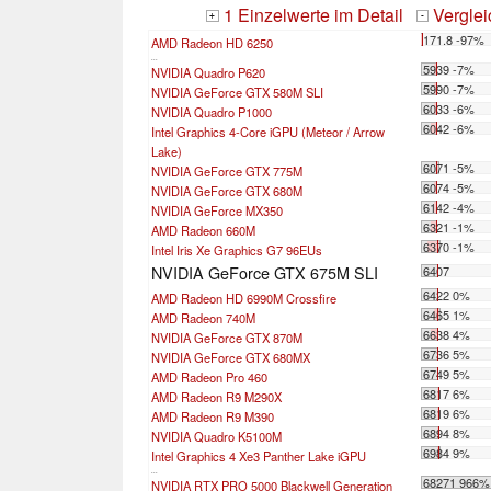
1 Einzelwerte im Detail
Vergle
+
-
171.8 -97%
AMD Radeon HD 6250
...
5939 -7%
NVIDIA Quadro P620
5990 -7%
NVIDIA GeForce GTX 580M SLI
6033 -6%
NVIDIA Quadro P1000
6042 -6%
Intel Graphics 4-Core iGPU (Meteor / Arrow
Lake)
6071 -5%
NVIDIA GeForce GTX 775M
6074 -5%
NVIDIA GeForce GTX 680M
6142 -4%
NVIDIA GeForce MX350
6321 -1%
AMD Radeon 660M
6370 -1%
Intel Iris Xe Graphics G7 96EUs
NVIDIA GeForce GTX 675M SLI
6407
6422 0%
AMD Radeon HD 6990M Crossfire
6465 1%
AMD Radeon 740M
6638 4%
NVIDIA GeForce GTX 870M
6736 5%
NVIDIA GeForce GTX 680MX
6749 5%
AMD Radeon Pro 460
6817 6%
AMD Radeon R9 M290X
6819 6%
AMD Radeon R9 M390
6894 8%
NVIDIA Quadro K5100M
6984 9%
Intel Graphics 4 Xe3 Panther Lake iGPU
...
68271 966%
NVIDIA RTX PRO 5000 Blackwell Generation