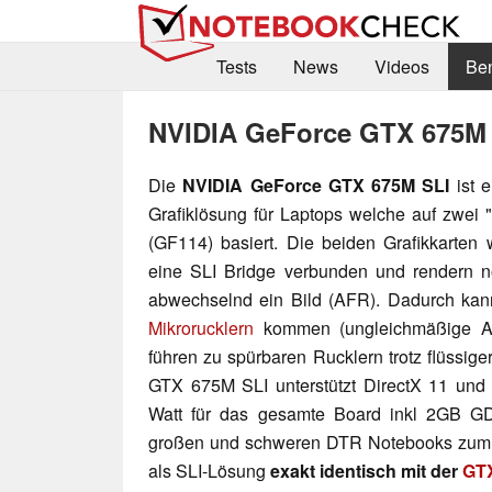
Tests
News
Videos
Be
NVIDIA GeForce GTX 675M
Die
NVIDIA GeForce GTX 675M SLI
ist 
Grafiklösung für Laptops welche auf zwei 
(GF114)
basiert. Die beiden Grafikkarten
eine SLI Bridge verbunden und rendern n
abwechselnd ein Bild (AFR). Dadurch kan
Mikrorucklern
kommen (ungleichmäßige Ab
führen zu spürbaren Rucklern trotz flüssige
GTX 675M SLI unterstützt DirectX 11 und 
Watt für das
gesamte Board inkl 2GB GD
großen und schweren DTR Notebooks zum 
als SLI-Lösung
exakt identisch mit der
GT