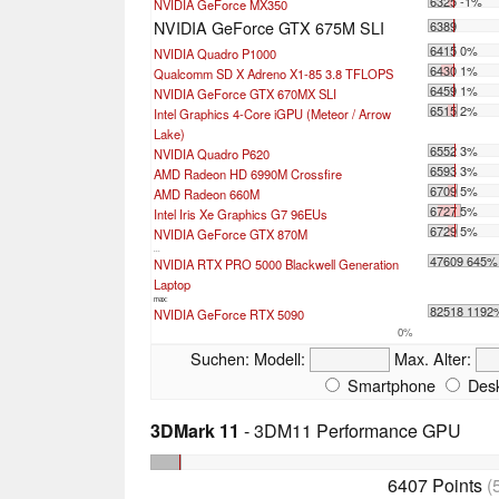
6325 -1%
NVIDIA GeForce MX350
NVIDIA GeForce GTX 675M SLI
6389
6415 0%
NVIDIA Quadro P1000
6430 1%
Qualcomm SD X Adreno X1-85 3.8 TFLOPS
6459 1%
NVIDIA GeForce GTX 670MX SLI
6515 2%
Intel Graphics 4-Core iGPU (Meteor / Arrow
Lake)
6552 3%
NVIDIA Quadro P620
6593 3%
AMD Radeon HD 6990M Crossfire
6709 5%
AMD Radeon 660M
6727 5%
Intel Iris Xe Graphics G7 96EUs
6729 5%
NVIDIA GeForce GTX 870M
...
47609 645%
NVIDIA RTX PRO 5000 Blackwell Generation
Laptop
max:
82518 1192
NVIDIA GeForce RTX 5090
0%
Suchen:
Modell:
Max. Alter:
Smartphone
Desk
3DMark 11
- 3DM11 Performance GPU
6407 Points
(