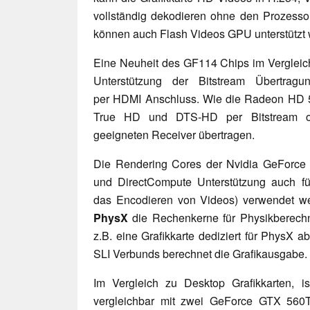
vollständig dekodieren ohne den Prozessor
können auch Flash Videos GPU unterstützt
Eine Neuheit des GF114 Chips im Vergleic
Unterstützung der Bitstream Übertra
per HDMI Anschluss. Wie die Radeon HD 
True HD und DTS-HD per Bitstream ohn
geeigneten Receiver übertragen.
Die Rendering Cores der Nvidia GeFor
und DirectCompute Unterstützung auch fü
das Encodieren von Videos) verwendet we
PhysX
die Rechenkerne für Physikberech
z.B. eine Grafikkarte dediziert für PhysX a
SLI Verbunds berechnet die Grafikausgabe.
Im Vergleich zu Desktop Grafikkarten,
vergleichbar mit zwei GeForce GTX 560T