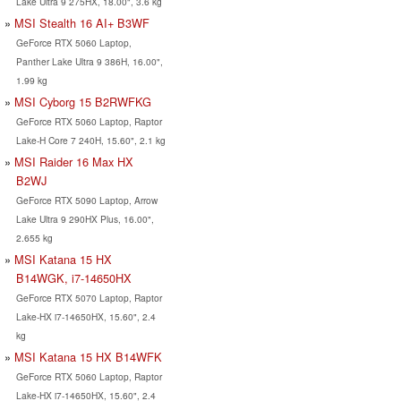
Lake Ultra 9 275HX, 18.00", 3.6 kg
MSI Stealth 16 AI+ B3WF
GeForce RTX 5060 Laptop,
Panther Lake Ultra 9 386H, 16.00",
1.99 kg
MSI Cyborg 15 B2RWFKG
GeForce RTX 5060 Laptop, Raptor
Lake-H Core 7 240H, 15.60", 2.1 kg
MSI Raider 16 Max HX
B2WJ
GeForce RTX 5090 Laptop, Arrow
Lake Ultra 9 290HX Plus, 16.00",
2.655 kg
MSI Katana 15 HX
B14WGK, i7-14650HX
GeForce RTX 5070 Laptop, Raptor
Lake-HX i7-14650HX, 15.60", 2.4
kg
MSI Katana 15 HX B14WFK
GeForce RTX 5060 Laptop, Raptor
Lake-HX i7-14650HX, 15.60", 2.4