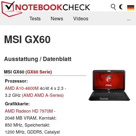
Tests
News
Videos
...
Benchmarks & Tech
Externe Tests
MSI GX60
Kaufberatung
Deals
Suche
Jobs
Ausstattung / Datenblatt
Forum
MSI GX60 (
GX60 Serie
)
Prozessor
AMD A10-4600M
4c/4t 4 x 2.3 -
3.2 GHz (
AMD AMD A-Series
)
Grafikkarte
AMD Radeon HD 7970M
-
2048 MB VRAM, Kerntakt:
850 MHz, Speichertakt:
1200 MHz, GDDR5, Catalyst