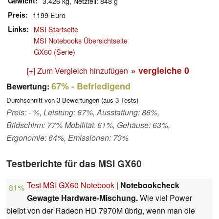
Gewicht
3.426 kg, Netzteil: 848 g
Preis
1199 Euro
Links
MSI Startseite
MSI Notebooks Übersichtseite
GX60 (Serie)
» vergleiche
0
[+] Zum Vergleich hinzufügen
67%
- Befriedigend
Bewertung:
Durchschnitt von
3
Bewertungen (aus
3
Tests)
Preis: - %, Leistung: 67%, Ausstattung: 86%,
Bildschirm: 77% Mobilität: 61%, Gehäuse: 63%,
Ergonomie: 64%, Emissionen: 73%
Testberichte für das MSI GX60
Test MSI GX60 Notebook
|
Notebookcheck
81%
Gewagte Hardware-Mischung.
Wie viel Power
bleibt von der Radeon HD 7970M übrig, wenn man die