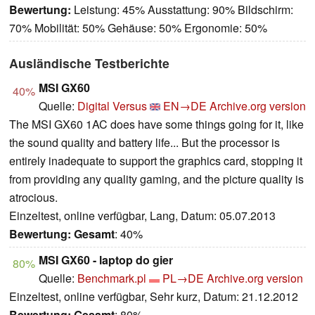
Bewertung:
Leistung: 45% Ausstattung: 90% Bildschirm:
70% Mobilität: 50% Gehäuse: 50% Ergonomie: 50%
Ausländische Testberichte
MSI GX60
40%
Quelle:
Digital Versus
EN→DE
Archive.org version
The MSI GX60 1AC does have some things going for it, like
the sound quality and battery life... But the processor is
entirely inadequate to support the graphics card, stopping it
from providing any quality gaming, and the picture quality is
atrocious.
Einzeltest, online verfügbar, Lang, Datum: 05.07.2013
Bewertung:
Gesamt
: 40%
MSI GX60 - laptop do gier
80%
Quelle:
Benchmark.pl
PL→DE
Archive.org version
Einzeltest, online verfügbar, Sehr kurz, Datum: 21.12.2012
Bewertung:
Gesamt
: 80%