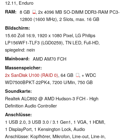
12.11, Enduro
RAM
8 GB
, 2x 4096 MB SO-DIMM DDR3-RAM PC3-
12800 (1600 MHz), 2 Slots, max. 16 GB
Bildschirm
15.60 Zoll 16:9, 1920 x 1080 Pixel, LG Philips
LP156WF1-TLF3 (LGD0259), TN LED, Full-HD,
spiegelnd: nein
Mainboard
AMD AM70 FCH
Massenspeicher
2x SanDisk U100 (RAID 0)
, 64 GB
, + WDC
WD7500BPKT-22PK4, 7200 U/Min, 750 GB
Soundkarte
Realtek ALC892 @ AMD Hudson-3 FCH - High
Definition Audio Controller
Anschlüsse
1 USB 2.0, 3 USB 3.0 / 3.1 Gen1, 1 VGA, 1 HDMI,
1 DisplayPort, 1 Kensington Lock, Audio
Anschlüsse: Kopfhörer, Mikrofon, Line-out, Line-in,