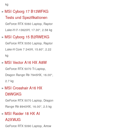
kg
MSI Cyborg 17 B13WFKG
Tests und Spezifikationen
GeForce RTX 5060 Laptop, Raptor
Lake-H i7-13620H, 17.30", 2.58 kg
MSI Cyborg 15 B2RWEKG
GeForce RTX 5050 Laptop, Raptor
Lake-H Core 7 240H, 15.60", 2.22
kg
MSI Vector A16 HX A8W
GeForce RTX 5070 Ti Laptop,
Dragon Range R9 7945HX, 16.00",
2.7 kg
MSI Crosshair A16 HX
D8WGKG
GeForce RTX 5070 Laptop, Dragon
Range R9 8940HX, 16.00", 2.5 kg
MSI Raider 18 HX AI
A2XWJG
GeForce RTX 5090 Laptop, Arrow