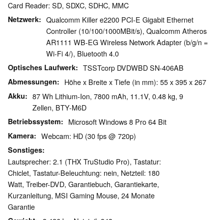
Card Reader: SD, SDXC, SDHC, MMC
Netzwerk
Qualcomm Killer e2200 PCI-E Gigabit Ethernet
Controller (10/100/1000MBit/s), Qualcomm Atheros
AR1111 WB-EG Wireless Network Adapter (b/g/n =
Wi-Fi 4/), Bluetooth 4.0
Optisches Laufwerk
TSSTcorp DVDWBD SN-406AB
Abmessungen
Höhe x Breite x Tiefe (in mm): 55 x 395 x 267
Akku
87 Wh Lithium-Ion, 7800 mAh, 11.1V, 0.48 kg, 9
Zellen, BTY-M6D
Betriebssystem
Microsoft Windows 8 Pro 64 Bit
Kamera
Webcam: HD (30 fps @ 720p)
Sonstiges
Lautsprecher: 2.1 (THX TruStudio Pro), Tastatur:
Chiclet, Tastatur-Beleuchtung: nein, Netzteil: 180
Watt, Treiber-DVD, Garantiebuch, Garantiekarte,
Kurzanleitung, MSI Gaming Mouse, 24 Monate
Garantie