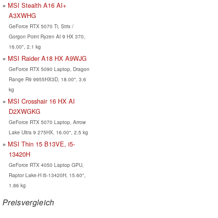
MSI Stealth A16 AI+
A3XWHG
GeForce RTX 5070 Ti, Strix /
Gorgon Point Ryzen AI 9 HX 370,
16.00", 2.1 kg
MSI Raider A18 HX A9WJG
GeForce RTX 5090 Laptop, Dragon
Range R9 9955HX3D, 18.00", 3.6
kg
MSI Crosshair 16 HX AI
D2XWGKG
GeForce RTX 5070 Laptop, Arrow
Lake Ultra 9 275HX, 16.00", 2.5 kg
MSI Thin 15 B13VE, i5-
13420H
GeForce RTX 4050 Laptop GPU,
Raptor Lake-H i5-13420H, 15.60",
1.86 kg
Preisvergleich