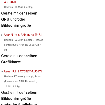
43-R4N0
Radeon RX 560X (Laptop)
Geräte mit der
selben
GPU
und/oder
Bildschirmgröße
Acer Nitro 5 AN515-43-R1BL
Radeon RX 560X (Laptop), Picasso
(Ryzen 3000 APU) R5 3550H, 2.7
kg
Geräte mit der
selben
Grafikkarte
Asus TUF FX705DY-AU017T
Radeon RX 560X (Laptop), Picasso
(Ryzen 3000 APU) R5 3550H,
17.30", 2.7 kg
Geräte mit der
selben
Bildschirmgröße
und/oder ähnlichem