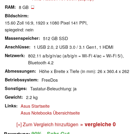
RAM
8 GB
Bildschirm
15.60 Zoll 16:9, 1920 x 1080 Pixel 141 PPI,
spiegelnd: nein
Massenspeicher
512 GB SSD
Anschlüsse
1 USB 2.0, 2 USB 3.0 / 3.1 Gen1, 1 HDMI
Netzwerk
802.11 a/b/g/n/ac (a/b/g/n = Wi-Fi 4/ac = Wi-Fi 5/),
Bluetooth 4.2
Abmessungen
Höhe x Breite x Tiefe (in mm): 26 x 360.4 x 262
Betriebssystem
FreeDos
Sonstiges
Tastatur-Beleuchtung: ja
Gewicht
2.2 kg
Links
Asus Startseite
Asus Notebooks Übersichtseite
» vergleiche
0
[+] Zum Vergleich hinzufügen
90%
- Sehr Gut
Bewertung: