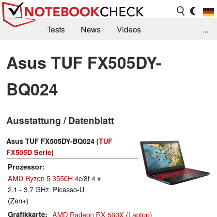
Tests
News
Videos
...
Benchmarks & Tech
Externe Tests
Asus TUF FX505DY-
Kaufberatung
Deals
Suche
Jobs
BQ024
Forum
Ausstattung / Datenblatt
Asus TUF FX505DY-BQ024 (
TUF
FX505D Serie
)
Prozessor
AMD Ryzen 5 3550H
4c/8t 4 x
2.1 - 3.7 GHz, Picasso-U
(Zen+)
Grafikkarte
AMD Radeon RX 560X (Laptop)