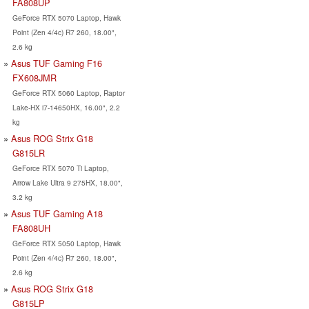
FA808UP
GeForce RTX 5070 Laptop, Hawk
Point (Zen 4/4c) R7 260, 18.00",
2.6 kg
Asus TUF Gaming F16
FX608JMR
GeForce RTX 5060 Laptop, Raptor
Lake-HX i7-14650HX, 16.00", 2.2
kg
Asus ROG Strix G18
G815LR
GeForce RTX 5070 Ti Laptop,
Arrow Lake Ultra 9 275HX, 18.00",
3.2 kg
Asus TUF Gaming A18
FA808UH
GeForce RTX 5050 Laptop, Hawk
Point (Zen 4/4c) R7 260, 18.00",
2.6 kg
Asus ROG Strix G18
G815LP