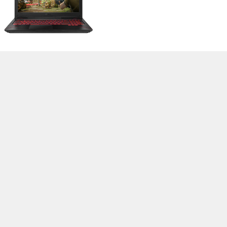
>
Notebook Test, Laptop Test und News
>
Externe Tests
>
Asus
> Asus
TUF FX505DY-BQ024
Autor: Stefan Hinum, 7.10.2019 (Update: 7.10.2019)
loading failed!
loading failed!
Impressum
|
Team
|
Datenschutz
|
Kontakt
|
Cookie
Einstellungen
| 08.08.2026 13:05
* Beim Kauf über einen Affiliate-Link kann Notebookcheck eine Vergütung
erhalten. Vielen Dank für Ihre Unterstützung!.