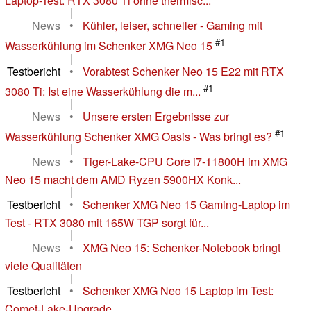
Laptop-Test: RTX 3080 Ti ohne thermisc...
|
News
•
Kühler, leiser, schneller - Gaming mit
#1
Wasserkühlung im Schenker XMG Neo 15
|
Testbericht
•
Vorabtest Schenker Neo 15 E22 mit RTX
#1
3080 Ti: Ist eine Wasserkühlung die m...
|
News
•
Unsere ersten Ergebnisse zur
#1
Wasserkühlung Schenker XMG Oasis - Was bringt es?
|
News
•
Tiger-Lake-CPU Core i7-11800H im XMG
Neo 15 macht dem AMD Ryzen 5900HX Konk...
|
Testbericht
•
Schenker XMG Neo 15 Gaming-Laptop im
Test - RTX 3080 mit 165W TGP sorgt für...
|
News
•
XMG Neo 15: Schenker-Notebook bringt
viele Qualitäten
|
Testbericht
•
Schenker XMG Neo 15 Laptop im Test:
Comet-Lake-Upgrade