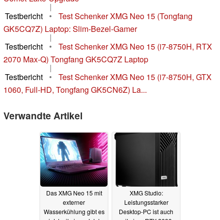
|
Testbericht
•
Test Schenker XMG Neo 15 (Tongfang
GK5CQ7Z) Laptop: Slim-Bezel-Gamer
|
Testbericht
•
Test Schenker XMG Neo 15 (i7-8750H, RTX
2070 Max-Q) Tongfang GK5CQ7Z Laptop
|
Testbericht
•
Test Schenker XMG Neo 15 (i7-8750H, GTX
1060, Full-HD, Tongfang GK5CN6Z) La...
Verwandte Artikel
Das XMG Neo 15 mit
XMG Studio:
externer
Leistungsstarker
Wasserkühlung gibt es
Desktop-PC ist auch