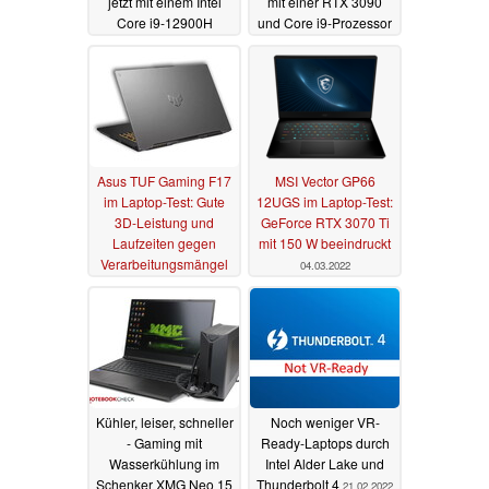
jetzt mit einem Intel
mit einer RTX 3090
Core i9-12900H
und Core i9-Prozessor
erhältlich
11.05.2022
22.04.2022
Asus TUF Gaming F17
MSI Vector GP66
im Laptop-Test: Gute
12UGS im Laptop-Test:
3D-Leistung und
GeForce RTX 3070 Ti
Laufzeiten gegen
mit 150 W beeindruckt
Verarbeitungsmängel
04.03.2022
und dunkles Display
07.04.2022
Kühler, leiser, schneller
Noch weniger VR-
- Gaming mit
Ready-Laptops durch
Wasserkühlung im
Intel Alder Lake und
Schenker XMG Neo 15
Thunderbolt 4
21.02.2022