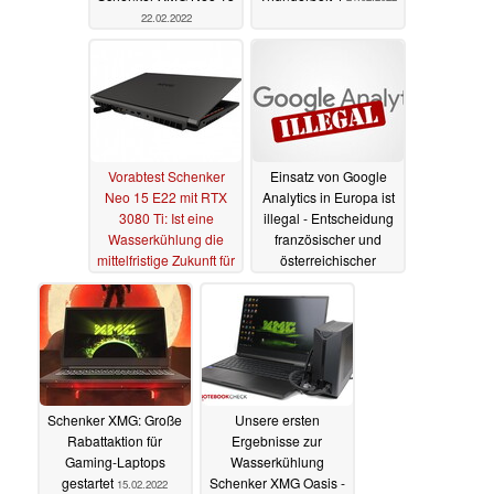
22.02.2022
Vorabtest Schenker
Einsatz von Google
Neo 15 E22 mit RTX
Analytics in Europa ist
3080 Ti: Ist eine
illegal - Entscheidung
Wasserkühlung die
französischer und
mittelfristige Zukunft für
österreichischer
Gaming-Laptops?
Datenschutzbehörden
20.02.2022
18.02.2022
Schenker XMG: Große
Unsere ersten
Rabattaktion für
Ergebnisse zur
Gaming-Laptops
Wasserkühlung
gestartet
Schenker XMG Oasis -
15.02.2022