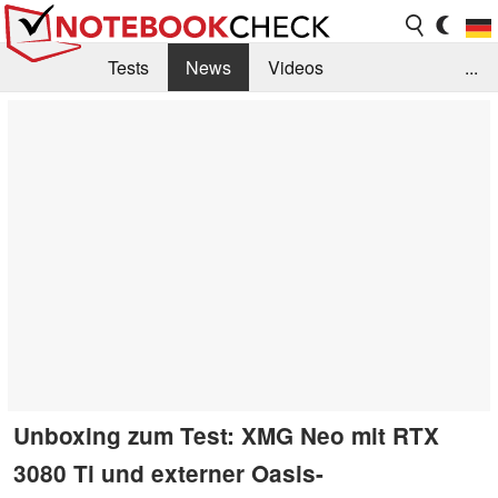
Tests
News
Videos
...
Benchmarks & Tech
Externe Tests
Kaufberatung
Deals
Suche
Jobs
Forum
Unboxing zum Test: XMG Neo mit RTX
3080 Ti und externer Oasis-