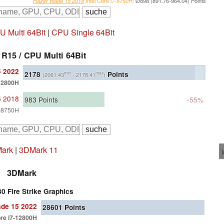
Razer Blade 15 2018
Intel Core i7-8750H:
Ø898 (891.76-964.04) Points
 Multi 64Bit
|
CPU Single 64Bit
R15 / CPU Multi 64Bit
5 2022
2178
Points
min
max
(2061.43
- 2178.41
)
-12800H
5 2018
983
Points
-55%
7-8750H
ark
|
3DMark 11
3DMark
0 Fire Strike Graphics
ade 15 2022
28601
Points
ore i7-12800H