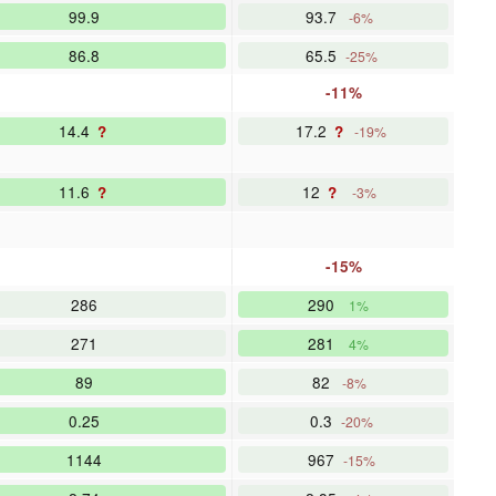
99.9
93.7
-6%
86.8
65.5
-25%
-11%
14.4
17.2
?
?
-19%
11.6
12
?
?
-3%
-15%
286
290
1%
271
281
4%
89
82
-8%
0.25
0.3
-20%
1144
967
-15%