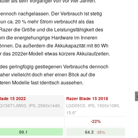
ter als sein Vorgänger von vor vier Jahren.
dennoch nachgelassen. Der Verbrauch ist stetig
un ca. 20 % mehr Strom verbraucht als das
 Razer die Größe und die Leistungsfähigkeit des
 um die energiehungrige Hardware im Inneren
 können. Da außerdem die Akkukapazität mit 80 Wh
für das 2022er-Modell etwas kürzere Akkulaufzeiten.
des geringfügig gestiegenen Verbrauchs dennoch
aher vielleicht doch eher einen Blick auf die
teren Modelle fast identisch aussehen.
lade 15 2022
Razer Blade 15 2018
Q156T1JW03, IPS, 2560x1440,
LGD05C0, IPS, 1920x1080,
15.6"
-22%
99.1
64.3
-35%