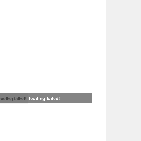
loading failed!
loading failed!