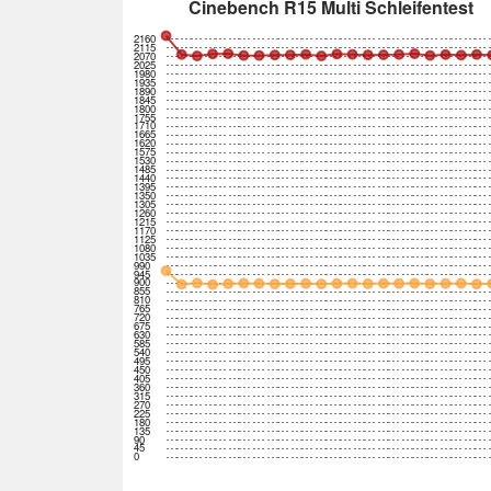
Cinebench R15 Multi Schleifentest
2160
2115
2070
2025
1980
1935
1890
1845
1800
1755
1710
1665
1620
1575
1530
1485
1440
1395
1350
1305
1260
1215
1170
1125
1080
1035
990
945
900
855
810
765
720
675
630
585
540
495
450
405
360
315
270
225
180
135
90
45
0