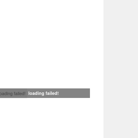
loading failed!
loading failed!