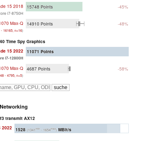
ade 15 2018
15748
Points
-45%
Core i7-8750H
1070 Max-Q
14910
Points
-48%
 - 16165, n=16
)
40 Time Spy Graphics
ade 15 2022
11071
Points
ore i7-12800H
1070 Max-Q
4687
Points
-58%
48 - 4795, n=5
)
Networking
rf3 transmit AX12
5 2022
1528
MBit/s
min
max
(1341
- 1654
)