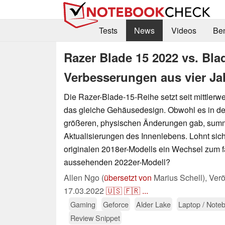
Tests
News
Videos
Be
Razer Blade 15 2022 vs. Bla
Verbesserungen aus vier Ja
Die Razer-Blade-15-Reihe setzt seit mittlerwei
das gleiche Gehäusedesign. Obwohl es in de
größeren, physischen Änderungen gab, summ
Aktualisierungen des Innenlebens. Lohnt sich
originalen 2018er-Modells ein Wechsel zum fa
aussehenden 2022er-Modell?
Allen Ngo (
übersetzt von
Marius Schell),
Verö
17.03.2022
🇺🇸
🇫🇷
...
Gaming
Geforce
Alder Lake
Laptop / Note
Review Snippet