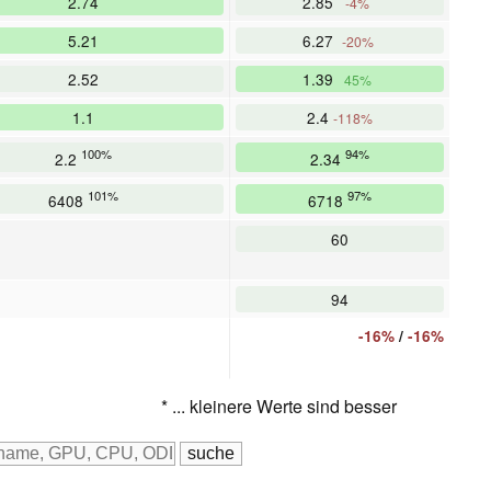
2.74
2.85
-4%
5.21
6.27
-20%
2.52
1.39
45%
1.1
2.4
-118%
100%
94%
2.2
2.34
101%
97%
6408
6718
60
94
-16%
/
-16%
* ... kleinere Werte sind besser