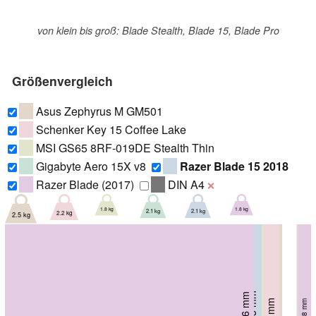
von klein bis groß: Blade Stealth, Blade 15, Blade Pro
Größenvergleich
Asus Zephyrus M GM501
Schenker Key 15 Coffee Lake
MSI GS65 8RF-019DE Stealth Thin
Gigabyte Aero 15X v8
Razer Blade 15 2018
Razer Blade (2017)
DIN A4
❌
1.8 kg
1.8 kg
2.1 kg
2.1 kg
2.2 kg
2.5 kg
235 mm
236 mm
17.3 mm
248 mm
250 mm
18 mm
18 mm
18 mm