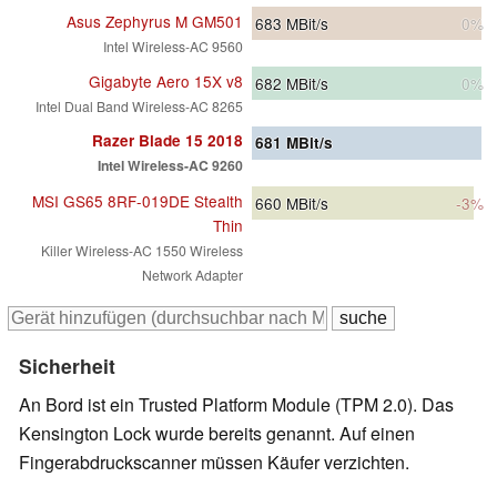
Asus Zephyrus M GM501
683
MBit/s
0%
Intel Wireless-AC 9560
Gigabyte Aero 15X v8
682
MBit/s
0%
Intel Dual Band Wireless-AC 8265
Razer Blade 15 2018
681
MBit/s
Intel Wireless-AC 9260
MSI GS65 8RF-019DE Stealth
660
MBit/s
-3%
Thin
Killer Wireless-AC 1550 Wireless
Network Adapter
Sicherheit
An Bord ist ein Trusted Platform Module (TPM 2.0). Das
Kensington Lock wurde bereits genannt. Auf einen
Fingerabdruckscanner müssen Käufer verzichten.