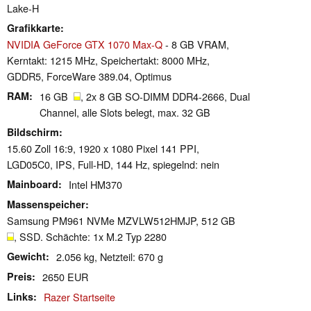
Lake-H
Grafikkarte
NVIDIA GeForce GTX 1070 Max-Q
- 8 GB VRAM,
Kerntakt: 1215 MHz, Speichertakt: 8000 MHz,
GDDR5, ForceWare 389.04, Optimus
RAM
16 GB
, 2x 8 GB SO-DIMM DDR4-2666, Dual
Channel, alle Slots belegt, max. 32 GB
Bildschirm
15.60 Zoll 16:9, 1920 x 1080 Pixel 141 PPI,
LGD05C0, IPS, Full-HD, 144 Hz, spiegelnd: nein
Mainboard
Intel HM370
Massenspeicher
Samsung PM961 NVMe MZVLW512HMJP, 512 GB
, SSD. Schächte: 1x M.2 Typ 2280
Gewicht
2.056 kg, Netzteil: 670 g
Preis
2650 EUR
Links
Razer Startseite