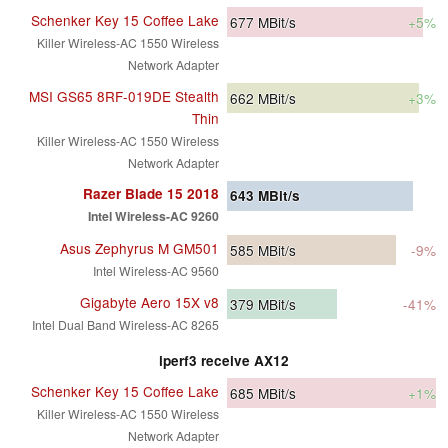
Schenker Key 15 Coffee Lake
677
MBit/s
+5%
Killer Wireless-AC 1550 Wireless
Network Adapter
MSI GS65 8RF-019DE Stealth
662
MBit/s
+3%
Thin
Killer Wireless-AC 1550 Wireless
Network Adapter
Razer Blade 15 2018
643
MBit/s
Intel Wireless-AC 9260
Asus Zephyrus M GM501
585
MBit/s
-9%
Intel Wireless-AC 9560
Gigabyte Aero 15X v8
379
MBit/s
-41%
Intel Dual Band Wireless-AC 8265
iperf3 receive AX12
Schenker Key 15 Coffee Lake
685
MBit/s
+1%
Killer Wireless-AC 1550 Wireless
Network Adapter