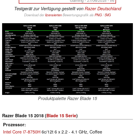
Gaming - 27/06/2018 - v6
Testgerät zur Verfügung gestellt von
Razer Deutschland
Download der
lizensierten
Bewertungsgrafik als
PNG
/
SVG
Produktpalette Razer Blade 15
Razer Blade 15 2018 (
Blade 15 Serie
)
Prozessor
Intel Core i7-8750H
6c/12t 6 x 2.2 - 4.1 GHz, Coffee