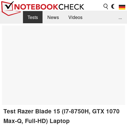
Tests
News
Videos
...
Benchmarks & Tech
Externe Tests
Kaufberatung
Deals
Suche
Jobs
Forum
Test Razer Blade 15 (i7-8750H, GTX 1070
Max-Q, Full-HD) Laptop