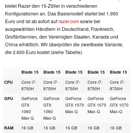
bietet Razer den 15-Zöller in verschiedenen
Konfigurationen an. Das Basismodell startet bei 1.950
Euro und ist ab sofort auf
razer.com
sowie bei
ausgewählten Händlern in Deutschland, Frankreich,
Großbritannien, den Vereinigten Staaten, Kanada und
China erhältlich. Wir überprüfen die zweitbeste Variante,
die 2.650 Euro kostet (siehe Tabelle).
Blade 15
Blade 15
Blade 15
Blade 15
Blade 15
Core i7-
Core i7-
Core i7-
Core i7-
Core i7-
CPU
8750H
8750H
8750H
8750H
8750H
GeForce
GeForce
GeForce
GeForce
GeForce
GPU
GTX
GTX
GTX 1070
GTX 1070
GTX 1070
1060
1060
Max-Q
Max-Q
Max-Q
Max-Q
Max-Q
16 GB
16 GB
16 GB
16 GB
16 GB
RAM