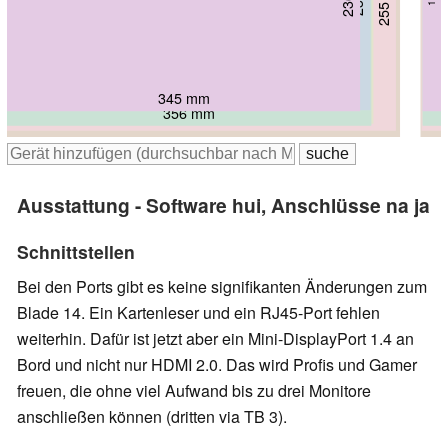
255 mm
261 mm
19 mm
20 mm
355 mm
345 mm
358 mm
356 mm
380 mm
384 mm
Ausstattung - Software hui, Anschlüsse na ja
Schnittstellen
Bei den Ports gibt es keine signifikanten Änderungen zum
Blade 14. Ein Kartenleser und ein RJ45-Port fehlen
weiterhin. Dafür ist jetzt aber ein Mini-DisplayPort 1.4 an
Bord und nicht nur HDMI 2.0. Das wird Profis und Gamer
freuen, die ohne viel Aufwand bis zu drei Monitore
anschließen können (dritten via TB 3).