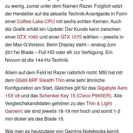
zu wenig, zumal unter dem Namen Razer. Folglich setzt
der Hersteller auf die aktuelle Technik-Avantgarde in Form
einer
Coffee-Lake-CPU
mit sechs echten Kernen. Auch
die Grafik erhält ein Update: Der Kunde kann zwischen
einer
GTX 1060
und einer
GTX 1070
wählen – jeweils in
der Max-Q-Version. Beim Display steht – analog zum
2017er Blade – Full HD oder 4K zur Verfügung. Ein
Novum ist die 144-Hz-Technik.
Allein auf dem Feld ist Razer natürlich nicht: MSI hat mit
dem
GS65 8RF Stealth Thin
eine sehr ähnliche
Konfiguration am Start. Gleiches gilt für das
Gigabyte Aero
15X v8
und das
Schenker Key 15 (Clevo P955ER)
. Alle
Vergleichskandidaten gehören zu den
Thin & Light
Gamern
; sie sind jeweils 18-19 mm hoch und somit 1-2
mm dicker als das Blade 15.
Wie man es heutzutage von Gaming-Notebooks kennt,