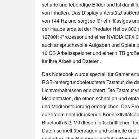
scharfe und lebendige Bilder und ist damit id
von Inhalten. Das Display unterstützt auße
von 144 Hz und sorgt so für ein flüssiges u
der Haube arbeitet der Predator Helios 300 
12700H-Prozessor und einer NVIDIA GTX 307
auch anspruchsvolle Aufgaben und Spiele p
16 GB Arbeitsspeicher und einer 1 TB großen
für Ihre Arbeit und Dateien.
Das Notebook wurde speziell für Gamer entw
RGB-hintergrundbeleuchtete Tastatur, die d
Lichtverhältnissen erleichtert. Die Tastatur
Medientasten, die einen schnellen und einfac
und Mediensteuerung ermöglichen. Das Pred
außerdem beeindruckende Konnektivitätsopt
Bluetooth 5.2. Mit diesen fortschrittlichen 
Daten schnell übertragen und schnelle und 
genießen. Das Notebook verfügt außerdem ü