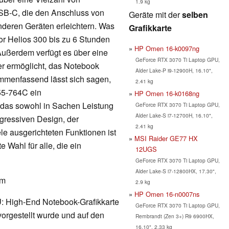
1.9 kg
SB-C, die den Anschluss von
Geräte mit der
selben
nderen Geräten erleichtern. Was
Grafikkarte
ator Helios 300 bis zu 6 Stunden
HP Omen 16-k0097ng
Außerdem verfügt es über eine
GeForce RTX 3070 Ti Laptop GPU,
er ermöglicht, das Notebook
Alder Lake-P i9-12900H, 16.10",
mmenfassend lässt sich sagen,
2.41 kg
55-764C ein
HP Omen 16-k0168ng
 das sowohl in Sachen Leistung
GeForce RTX 3070 Ti Laptop GPU,
Alder Lake-S i7-12700H, 16.10",
ggressiven Design, der
2.41 kg
le ausgerichteten Funktionen ist
MSI Raider GE77 HX
 Wahl für alle, die ein
12UGS
GeForce RTX 3070 Ti Laptop GPU,
Alder Lake-S i7-12800HX, 17.30",
am
2.9 kg
HP Omen 16-n0007ns
U
: High-End Notebook-Grafikkarte
GeForce RTX 3070 Ti Laptop GPU,
orgestellt wurde und auf den
Rembrandt (Zen 3+) R9 6900HX,
16.10", 2.33 kg