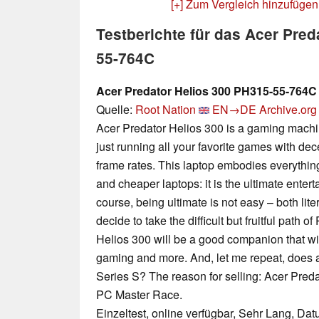
[+] Zum Vergleich hinzufügen
Testberichte für das Acer Pred
55-764C
Acer Predator Helios 300 PH315-55-764C
Quelle:
Root Nation
EN→DE
Archive.org
Acer Predator Helios 300 is a gaming machin
just running all your favorite games with dec
frame rates. This laptop embodies everythin
and cheaper laptops: it is the ultimate enter
course, being ultimate is not easy – both liter
decide to take the difficult but fruitful path
Helios 300 will be a good companion that wi
gaming and more. And, let me repeat, does
Series S? The reason for selling: Acer Pred
PC Master Race.
Einzeltest, online verfügbar, Sehr Lang, Da