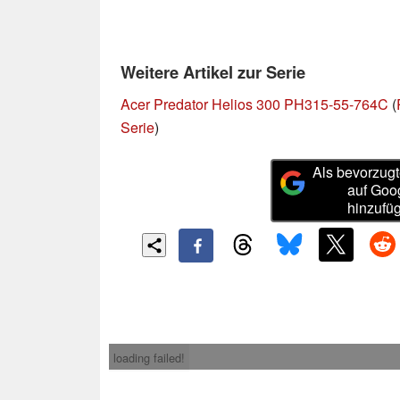
Weitere Artikel zur Serie
Acer Predator Helios 300 PH315-55-764C
(
Serie
)
Als bevorzugt
auf Goo
hinzufü
loading failed!