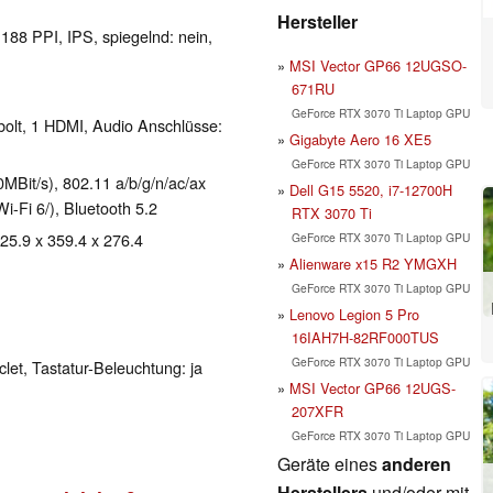
Hersteller
 188 PPI, IPS, spiegelnd: nein,
MSI Vector GP66 12UGSO-
671RU
GeForce RTX 3070 Ti Laptop GPU
bolt, 1 HDMI, Audio Anschlüsse:
Gigabyte Aero 16 XE5
GeForce RTX 3070 Ti Laptop GPU
Bit/s), 802.11 a/b/g/n/ac/ax
Dell G15 5520, i7-12700H
Wi-Fi 6/), Bluetooth 5.2
RTX 3070 Ti
 25.9 x 359.4 x 276.4
GeForce RTX 3070 Ti Laptop GPU
Alienware x15 R2 YMGXH
GeForce RTX 3070 Ti Laptop GPU
Lenovo Legion 5 Pro
16IAH7H-82RF000TUS
GeForce RTX 3070 Ti Laptop GPU
clet, Tastatur-Beleuchtung: ja
MSI Vector GP66 12UGS-
207XFR
GeForce RTX 3070 Ti Laptop GPU
Geräte eines
anderen
Herstellers
und/oder mit