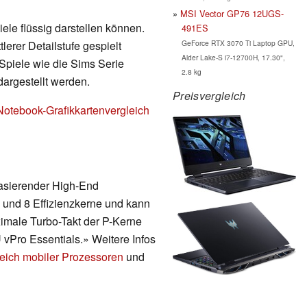
MSI Vector GP76 12UGS-
ele flüssig darstellen können.
491ES
GeForce RTX 3070 Ti Laptop GPU,
erer Detailstufe gespielt
Alder Lake-S i7-12700H, 17.30",
Spiele wie die Sims Serie
2.8 kg
dargestellt werden.
Preisvergleich
Notebook-Grafikkartenvergleich
basierender High-End
 und 8 Effizienzkerne und kann
ximale Turbo-Takt der P-Kerne
 vPro Essentials.» Weitere Infos
eich mobiler Prozessoren
und