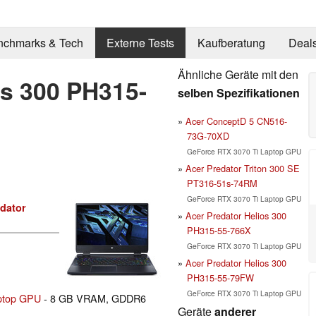
nchmarks & Tech
Externe Tests
Kaufberatung
Deal
Ähnliche Geräte mit den
os 300 PH315-
selben Spezifikationen
Acer ConceptD 5 CN516-
73G-70XD
GeForce RTX 3070 Ti Laptop GPU
Acer Predator Triton 300 SE
PT316-51s-74RM
GeForce RTX 3070 Ti Laptop GPU
dator
Acer Predator Helios 300
PH315-55-766X
GeForce RTX 3070 Ti Laptop GPU
Acer Predator Helios 300
PH315-55-79FW
GeForce RTX 3070 Ti Laptop GPU
ptop GPU
- 8 GB VRAM, GDDR6
Geräte
anderer