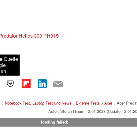
Predator Helios 300 PH315
e Quelle
gle
gen
>
Notebook Test, Laptop Test und News
>
Externe Tests
>
Acer
> Acer Preda
Autor: Stefan Hinum, 2.01.2023 (Update: 2.01.2
loading failed!