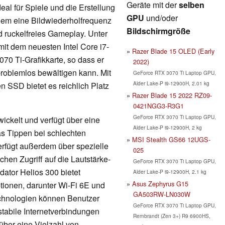
Geräte mit der
selben
eal für Spiele und die Erstellung
GPU
und/oder
rdem eine Bildwiederholfrequenz
Bildschirmgröße
nd ruckelfreies Gameplay. Unter
mit dem neuesten Intel Core i7-
Razer Blade 15 OLED (Early
0 Ti-Grafikkarte, so dass er
2022)
roblemlos bewältigen kann. Mit
GeForce RTX 3070 Ti Laptop GPU,
Alder Lake-P i9-12900H, 2.01 kg
 SSD bietet es reichlich Platz
Razer Blade 15 2022 RZ09-
0421NGG3-R3G1
GeForce RTX 3070 Ti Laptop GPU,
ickelt und verfügt über eine
Alder Lake-P i9-12900H, 2 kg
as Tippen bei schlechten
MSI Stealth GS66 12UGS-
 verfügt außerdem über spezielle
025
hen Zugriff auf die Lautstärke-
GeForce RTX 3070 Ti Laptop GPU,
ator Helios 300 bietet
Alder Lake-P i9-12900H, 2.1 kg
Asus Zephyrus G15
ionen, darunter Wi-Fi 6E und
GA503RW-LN030W
Technologien können Benutzer
GeForce RTX 3070 Ti Laptop GPU,
stabile Internetverbindungen
Rembrandt (Zen 3+) R9 6900HS,
ber eine Vielzahl von