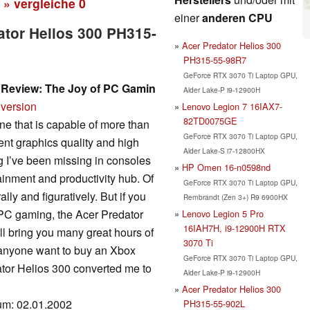
» vergleiche
0
einer
anderen CPU
ator Helios 300 PH315-
Acer Predator Helios 300
PH315-55-98R7
GeForce RTX 3070 Ti Laptop GPU,
 Review: The Joy of PC Gamin
Alder Lake-P i9-12900H
 version
Lenovo Legion 7 16IAX7-
82TD0075GE
e that is capable of more than
GeForce RTX 3070 Ti Laptop GPU,
ent graphics quality and high
Alder Lake-S i7-12800HX
g I’ve been missing in consoles
HP Omen 16-n0598nd
tainment and productivity hub. Of
GeForce RTX 3070 Ti Laptop GPU,
ally and figuratively. But if you
Rembrandt (Zen 3+) R9 6900HX
 of PC gaming, the Acer Predator
Lenovo Legion 5 Pro
16IAH7H, i9-12900H RTX
ll bring you many great hours of
3070 Ti
 anyone want to buy an Xbox
GeForce RTX 3070 Ti Laptop GPU,
ator Helios 300 converted me to
Alder Lake-P i9-12900H
Acer Predator Helios 300
tum: 02.01.2002
PH315-55-902L