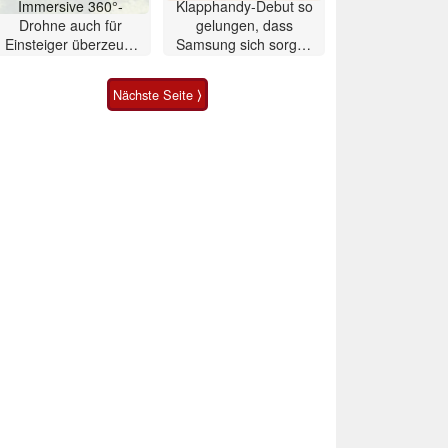
Immersive 360°-
Klapphandy-Debut so
Drohne auch für
gelungen, dass
Einsteiger überzeugt
Samsung sich sorgen
mit Einschränkungen
muss? – Razr Fold
Smartphone im Test
Nächste Seite ⟩