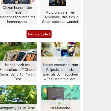
Citizen launcht vier
neue
Motorola patentiert
Mondphasenuhren mit
Falt-Phone, das sich in
hochpräziser
Smartwatch verwandelt
Atomzeitmessung
Nächste Seite ⟩
73%
Ist das noch ein
Handy enttäuscht zum
Fitnesstracker? Xiaomi
Vollpreis, lohnt sich
Smart Band 10 Pro im
aber als Schnäppchen
Test
– Test Motorola Moto
G47 Smartphone
86%
Antigravity A1 im Test:
Ist Motorolas