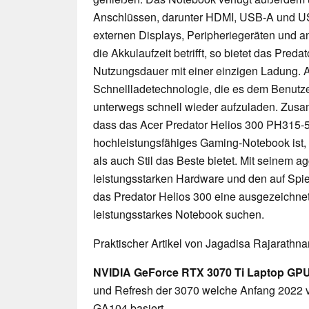
Anschlüssen, darunter HDMI, USB-A und U
externen Displays, Peripheriegeräten und a
die Akkulaufzeit betrifft, so bietet das Pred
Nutzungsdauer mit einer einzigen Ladung. 
Schnellladetechnologie, die es dem Benutz
unterwegs schnell wieder aufzuladen. Zusa
dass das Acer Predator Helios 300 PH315-
hochleistungsfähiges Gaming-Notebook ist,
als auch Stil das Beste bietet. Mit seinem a
leistungsstarken Hardware und den auf Spie
das Predator Helios 300 eine ausgezeichnete
leistungsstarkes Notebook suchen.
Praktischer Artikel von Jagadisa Rajarathn
NVIDIA GeForce RTX 3070 Ti Laptop GP
und Refresh der 3070 welche Anfang 2022 v
GA104 basiert.