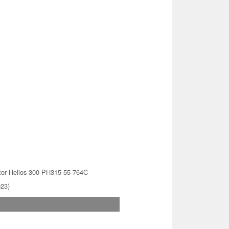
tor Helios 300 PH315-55-764C
023)