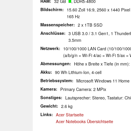
RAM
32 GB
, DDR5-4800
Bildschirm
15.60 Zoll 16:9, 2560 x 1440 Pixel
165 Hz
Massenspeicher
2 x 1TB SSD
Anschlüsse
3 USB 3.0 / 3.1 Gen1, 1 Thunder
3.5mm
Netzwerk
10/100/1000 LAN Card (10/100/1000M
(a/b/g/n = Wi-Fi 4/ac = Wi-Fi 5/ax = 
Abmessungen
Höhe x Breite x Tiefe (in mm):
Akku
90 Wh Lithium-Ion, 4-cell
Betriebssystem
Microsoft Windows 11 Home
Kamera
Primary Camera: 2 MPix
Sonstiges
Lautsprecher: Stereo, Tastatur: Chi
Gewicht
2.6 kg
Links
Acer Startseite
Acer Notebooks Übersichtseite