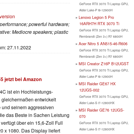
GeForce RTX 3070 Ti Laptop GPU,
Alder Lake-P i9-12900H
version
Lenovo Legion 5 Pro
16ARH7H RTX 3070 Ti
 performance; powerful hardware;
GeForce RTX 3070 Ti Laptop GPU,
ative: Mediocre speakers; plastic
Rembrandt (Zen 3+) R7 6800H
Acer Nitro 5 AN515-46-R606
tum: 27.11.2022
GeForce RTX 3070 Ti Laptop GPU,
Rembrandt (Zen 3+) R7 6800H
MSI Creator Z16P B12UGST
GeForce RTX 3070 Ti Laptop GPU,
Alder Lake-P i9-12900H
5 jetzt bei Amazon
MSI Raider GE67 HX
12UGS-002
C ist ein Hochleistungs-
GeForce RTX 3070 Ti Laptop GPU,
 gleichermaßen entwickelt
Alder Lake-S i7-12800HX
re und seinem aggressiven
MSI Raider GE76 12UGS-
 die das Beste in Sachen Leistung
070
verfügt über ein 15,6-Zoll Full
GeForce RTX 3070 Ti Laptop GPU,
Alder Lake-S i7-12800HX
 x 1080. Das Display liefert