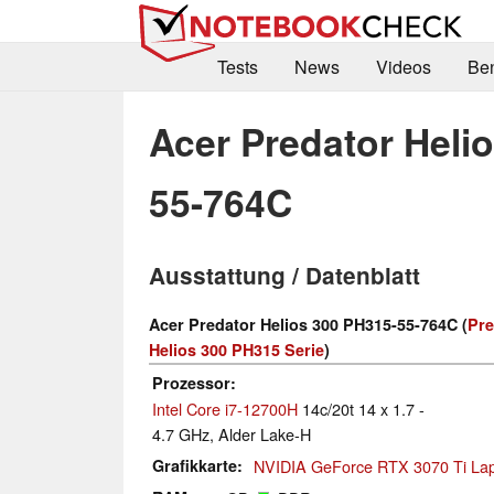
Tests
News
Videos
Be
Acer Predator Heli
55-764C
Ausstattung / Datenblatt
Acer Predator Helios 300 PH315-55-764C (
Pre
Helios 300 PH315 Serie
)
Prozessor
Intel Core i7-12700H
14c/20t 14 x 1.7 -
4.7 GHz, Alder Lake-H
Grafikkarte
NVIDIA GeForce RTX 3070 Ti La