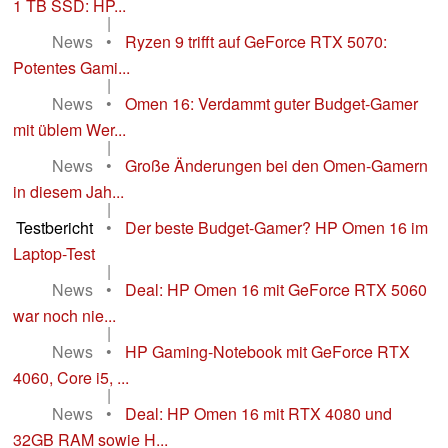
1 TB SSD: HP...
|
News
•
Ryzen 9 trifft auf GeForce RTX 5070:
Potentes Gami...
|
News
•
Omen 16: Verdammt guter Budget-Gamer
mit üblem Wer...
|
News
•
Große Änderungen bei den Omen-Gamern
in diesem Jah...
|
Testbericht
•
Der beste Budget-Gamer? HP Omen 16 im
Laptop-Test
|
News
•
Deal: HP Omen 16 mit GeForce RTX 5060
war noch nie...
|
News
•
HP Gaming-Notebook mit GeForce RTX
4060, Core i5, ...
|
News
•
Deal: HP Omen 16 mit RTX 4080 und
32GB RAM sowie H...