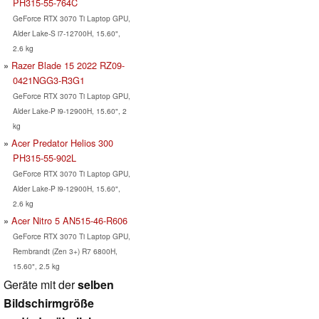
PH315-55-764C
GeForce RTX 3070 Ti Laptop GPU,
Alder Lake-S i7-12700H, 15.60",
2.6 kg
Razer Blade 15 2022 RZ09-
0421NGG3-R3G1
GeForce RTX 3070 Ti Laptop GPU,
Alder Lake-P i9-12900H, 15.60", 2
kg
Acer Predator Helios 300
PH315-55-902L
GeForce RTX 3070 Ti Laptop GPU,
Alder Lake-P i9-12900H, 15.60",
2.6 kg
Acer Nitro 5 AN515-46-R606
GeForce RTX 3070 Ti Laptop GPU,
Rembrandt (Zen 3+) R7 6800H,
15.60", 2.5 kg
Geräte mit der
selben
Bildschirmgröße