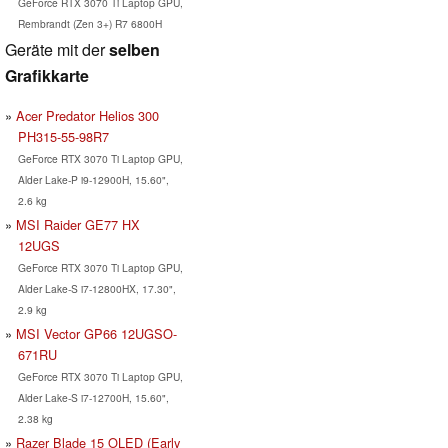
GeForce RTX 3070 Ti Laptop GPU,
Rembrandt (Zen 3+) R7 6800H
Geräte mit der
selben
Grafikkarte
Acer Predator Helios 300
PH315-55-98R7
GeForce RTX 3070 Ti Laptop GPU,
Alder Lake-P i9-12900H, 15.60",
2.6 kg
MSI Raider GE77 HX
12UGS
GeForce RTX 3070 Ti Laptop GPU,
Alder Lake-S i7-12800HX, 17.30",
2.9 kg
MSI Vector GP66 12UGSO-
671RU
GeForce RTX 3070 Ti Laptop GPU,
Alder Lake-S i7-12700H, 15.60",
2.38 kg
Razer Blade 15 OLED (Early