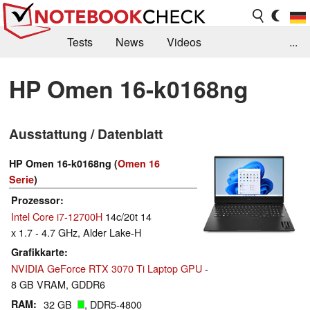
Tests
News
Videos
...
Benchmarks & Tech
Externe Tests
HP Omen 16-k0168ng
Kaufberatung
Deals
Suche
Jobs
Ausstattung / Datenblatt
Forum
HP Omen 16-k0168ng (
Omen 16
Serie
)
Prozessor
Intel Core i7-12700H
14c/20t 14
x 1.7 - 4.7 GHz, Alder Lake-H
Grafikkarte
NVIDIA GeForce RTX 3070 Ti Laptop GPU
-
8 GB VRAM, GDDR6
RAM
32 GB
, DDR5-4800