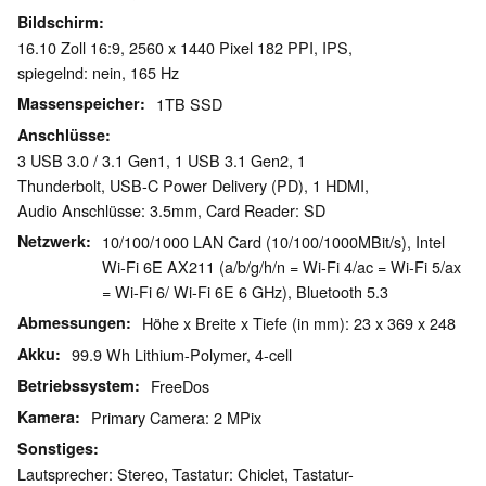
Bildschirm
16.10 Zoll 16:9, 2560 x 1440 Pixel 182 PPI, IPS,
spiegelnd: nein, 165 Hz
Massenspeicher
1TB SSD
Anschlüsse
3 USB 3.0 / 3.1 Gen1, 1 USB 3.1 Gen2, 1
Thunderbolt, USB-C Power Delivery (PD), 1 HDMI,
Audio Anschlüsse: 3.5mm, Card Reader: SD
Netzwerk
10/100/1000 LAN Card (10/100/1000MBit/s), Intel
Wi-Fi 6E AX211 (a/b/g/h/n = Wi-Fi 4/ac = Wi-Fi 5/ax
= Wi-Fi 6/ Wi-Fi 6E 6 GHz), Bluetooth 5.3
Abmessungen
Höhe x Breite x Tiefe (in mm): 23 x 369 x 248
Akku
99.9 Wh Lithium-Polymer, 4-cell
Betriebssystem
FreeDos
Kamera
Primary Camera: 2 MPix
Sonstiges
Lautsprecher: Stereo, Tastatur: Chiclet, Tastatur-