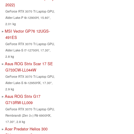
2022)
GeForce RTX 3070 Ti Laptop GPU,
Alder Lake-P i9-12900H, 15.60",
2.01 kg
MSI Vector GP76 12UGS-
491ES
GeForce RTX 3070 Ti Laptop GPU,
Alder Lake-S i7-12700H, 17.30",
2.8 kg
Asus ROG Strix Scar 17 SE
G733CW-LL044W
GeForce RTX 3070 Ti Laptop GPU,
Alder Lake-S i9-12950HX, 17.30",
2.9 kg
Asus ROG Strix G17
G713RW-LL009
GeForce RTX 3070 Ti Laptop GPU,
Rembrandt (Zen 3+) R9 6900HX,
17.30", 2.8 kg
Acer Predator Helios 300