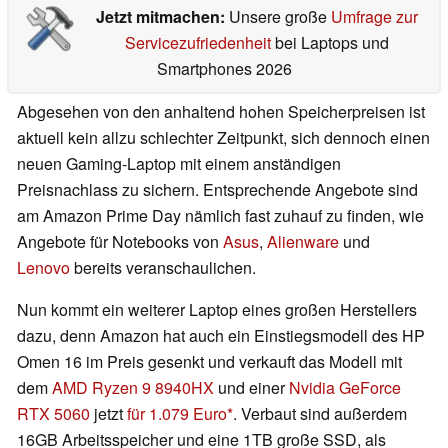
Jetzt mitmachen:
Unsere große
Umfrage zur
Servicezufriedenheit
bei Laptops und
Smartphones 2026
Abgesehen von den anhaltend hohen Speicherpreisen ist
aktuell kein allzu schlechter Zeitpunkt, sich dennoch einen
neuen Gaming-Laptop mit einem anständigen
Preisnachlass zu sichern. Entsprechende Angebote sind
am Amazon Prime Day nämlich fast zuhauf zu finden, wie
Angebote für Notebooks von
Asus
,
Alienware
und
Lenovo
bereits veranschaulichen.
Nun kommt ein weiterer Laptop eines großen Herstellers
dazu, denn Amazon hat auch ein Einstiegsmodell des HP
Omen 16 im Preis gesenkt und verkauft das Modell mit
dem
AMD Ryzen 9 8940HX
und einer
Nvidia GeForce
RTX 5060
jetzt
für 1.079 Euro
. Verbaut sind außerdem
16GB Arbeitsspeicher und eine 1TB große SSD, als