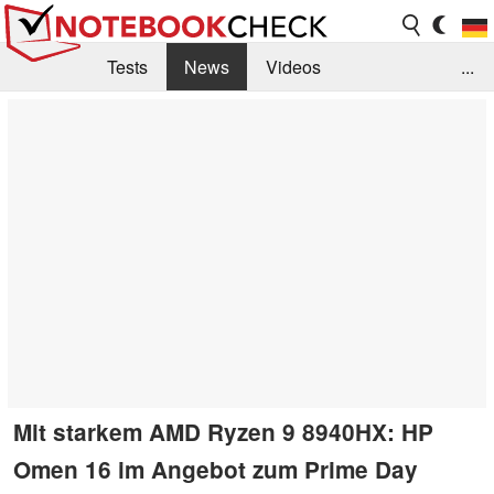
Tests
News
Videos
...
Benchmarks & Tech
Externe Tests
Kaufberatung
Deals
Suche
Jobs
Forum
Mit starkem AMD Ryzen 9 8940HX: HP
Omen 16 im Angebot zum Prime Day