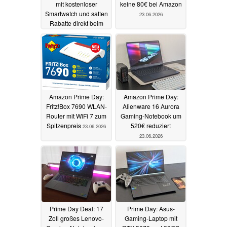
mit kostenloser
keine 80€ bei Amazon
Smartwatch und satten
23.06.2026
Rabatte direkt beim
Hersteller
25.06.2026
Amazon Prime Day:
Amazon Prime Day:
Fritz!Box 7690 WLAN-
Alienware 16 Aurora
Router mit WiFi 7 zum
Gaming-Notebook um
Spitzenpreis
520€ reduziert
23.06.2026
23.06.2026
Prime Day Deal: 17
Prime Day: Asus-
Zoll großes Lenovo-
Gaming-Laptop mit