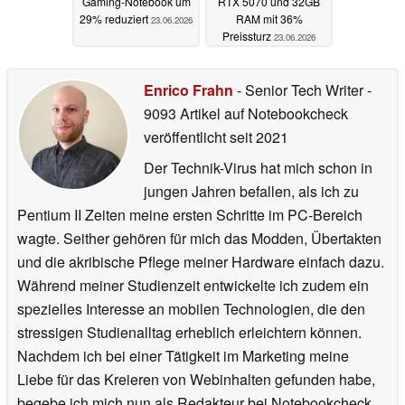
Gaming-Notebook um
RTX 5070 und 32GB
29% reduziert
RAM mit 36%
23.06.2026
Preissturz
23.06.2026
Enrico Frahn
- Senior Tech Writer
-
9093 Artikel auf Notebookcheck
veröffentlicht
seit 2021
Der Technik-Virus hat mich schon in
jungen Jahren befallen, als ich zu
Pentium II Zeiten meine ersten Schritte im PC-Bereich
wagte. Seither gehören für mich das Modden, Übertakten
und die akribische Pflege meiner Hardware einfach dazu.
Während meiner Studienzeit entwickelte ich zudem ein
spezielles Interesse an mobilen Technologien, die den
stressigen Studienalltag erheblich erleichtern können.
Nachdem ich bei einer Tätigkeit im Marketing meine
Liebe für das Kreieren von Webinhalten gefunden habe,
begebe ich mich nun als Redakteur bei Notebookcheck