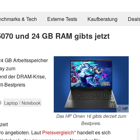
nchmarks & Tech
Externe Tests
Kaufberatung
Deal
070 und 24 GB RAM gibts jetzt
4 GB Arbeitsspeicher
lay zum
rend der DRAM-Krise,
t-Bestpreis
6
Laptop / Notebook
ⓘ HP
Das HP Omen 16 gibts derzeit zum
Bestpreis.
zeit
uro angeboten. Laut
Preisvergleich
handelt es sich