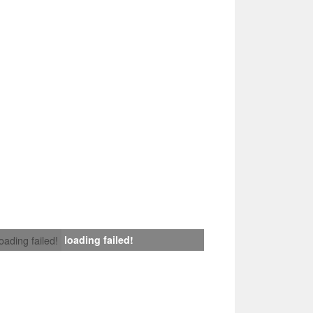
loading failed!
loading failed!