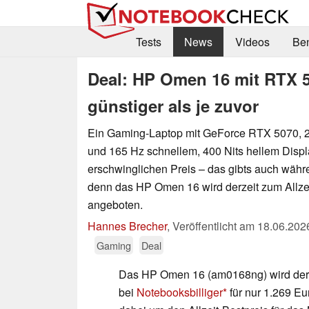
Tests
News
Videos
Be
Deal: HP Omen 16 mit RTX 5
günstiger als je zuvor
Ein Gaming-Laptop mit GeForce RTX 5070, 2
und 165 Hz schnellem, 400 Nits hellem Disp
erschwinglichen Preis – das gibts auch wäh
denn das HP Omen 16 wird derzeit zum Allzei
angeboten.
Hannes Brecher
,
Veröffentlicht am
18.06.202
Gaming
Deal
Das HP Omen 16 (am0168ng) wird der
bei
Notebooksbilliger
für nur 1.269 E