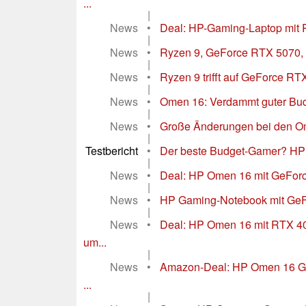
...
|
News
•
Deal: HP-Gaming-Laptop mit
|
News
•
Ryzen 9, GeForce RTX 5070, 
|
News
•
Ryzen 9 trifft auf GeForce R
|
News
•
Omen 16: Verdammt guter Bud
|
News
•
Große Änderungen bei den Om
|
Testbericht
•
Der beste Budget-Gamer? HP
|
News
•
Deal: HP Omen 16 mit GeForc
|
News
•
HP Gaming-Notebook mit GeFo
|
News
•
Deal: HP Omen 16 mit RTX 
um...
|
News
•
Amazon-Deal: HP Omen 16 G
...
|