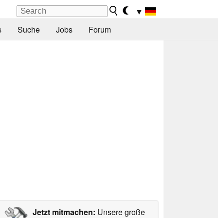
▼
s
Suche
Jobs
Forum
Jetzt mitmachen:
Unsere große