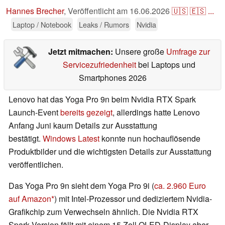
Hannes Brecher
,
Veröffentlicht am
16.06.2026
🇺🇸
🇪🇸
...
Laptop / Notebook
Leaks / Rumors
Nvidia
Jetzt mitmachen:
Unsere große
Umfrage zur
Servicezufriedenheit
bei Laptops und
Smartphones 2026
Lenovo hat das Yoga Pro 9n beim Nvidia RTX Spark
Launch-Event
bereits gezeigt
, allerdings hatte Lenovo
Anfang Juni kaum Details zur Ausstattung
bestätigt.
Windows Latest
konnte nun hochauflösende
Produktbilder und die wichtigsten Details zur Ausstattung
veröffentlichen.
Das Yoga Pro 9n sieht dem Yoga Pro 9i (
ca. 2.960 Euro
auf Amazon
) mit Intel-Prozessor und dediziertem Nvidia-
Grafikchip zum Verwechseln ähnlich. Die Nvidia RTX
Spark Version fällt mit einem 15 Zoll OLED-Display aber