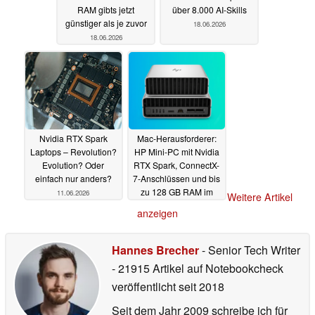
RAM gibts jetzt
über 8.000 AI-Skills
günstiger als je zuvor
18.06.2026
18.06.2026
Nvidia RTX Spark
Mac-Herausforderer:
Laptops – Revolution?
HP Mini-PC mit Nvidia
Evolution? Oder
RTX Spark, ConnectX-
einfach nur anders?
7-Anschlüssen und bis
zu 128 GB RAM im
11.06.2026
Weitere Artikel
Preview
08.06.2026
anzeigen
Hannes Brecher
- Senior Tech Writer
- 21915 Artikel auf Notebookcheck
veröffentlicht
seit 2018
Seit dem Jahr 2009 schreibe ich für