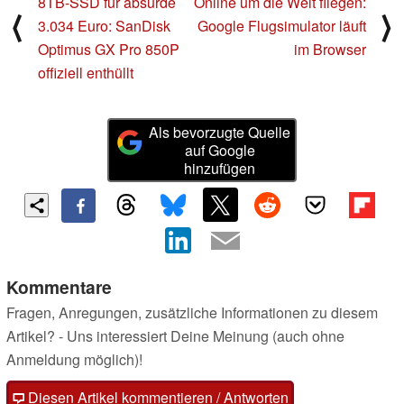
8TB-SSD für absurde
Online um die Welt fliegen:
⟨
⟩
3.034 Euro: SanDisk
Google Flugsimulator läuft
Optimus GX Pro 850P
im Browser
offiziell enthüllt
Als bevorzugte Quelle
auf Google
hinzufügen
Kommentare
Fragen, Anregungen, zusätzliche Informationen zu diesem
Artikel? - Uns interessiert Deine Meinung (auch ohne
Anmeldung möglich)!
Diesen Artikel kommentieren / Antworten