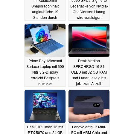
mit Qualcomm
5090 GPUs: Signierte
Snapdragon hält
Lederjacke von Nvidia-
unglaubliche 19
Chef Jensen Huang
Stunden durch
wird versteigert
15.07.2026
10.07.2026
Prime Day: Microsoft
Deal: Medion
Surface Laptop mit 600
SPRCHRGD 16 S1
Nits 3:2-Display
OLED mit 32 GB RAM
erreicht Bestpreis
und Lunar Lake gibts
jetzt zum Allzeit-
23.06.2026
Bestpreis
22.06.2026
Deal: HP Omen 16 mit
Lenovo enthüllt Mini-
RTX 5070 und 24 GB
PC mit ARM-Chip und