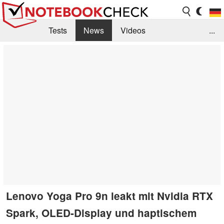
Tests
News
Videos
...
Benchmarks & Tech
Externe Tests
Kaufberatung
Deals
Suche
Jobs
Forum
Lenovo Yoga Pro 9n leakt mit Nvidia RTX
Spark, OLED-Display und haptischem