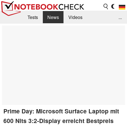
Tests
News
Videos
...
Benchmarks & Tech
Externe Tests
Kaufberatung
Deals
Suche
Jobs
Forum
Prime Day: Microsoft Surface Laptop mit
600 Nits 3:2-Display erreicht Bestpreis