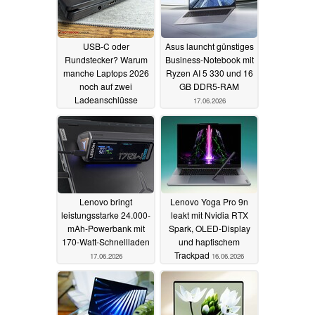
USB-C oder
Asus launcht günstiges
Rundstecker? Warum
Business-Notebook mit
manche Laptops 2026
Ryzen AI 5 330 und 16
noch auf zwei
GB DDR5-RAM
Ladeanschlüsse
17.06.2026
setzen
18.06.2026
Lenovo bringt
Lenovo Yoga Pro 9n
leistungsstarke 24.000-
leakt mit Nvidia RTX
mAh-Powerbank mit
Spark, OLED-Display
170-Watt-Schnellladen
und haptischem
Trackpad
17.06.2026
16.06.2026