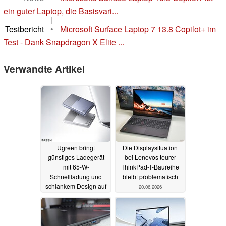
ein guter Laptop, die Basisvari...
|
Testbericht
•
Microsoft Surface Laptop 7 13.8 Copilot+ im
Test - Dank Snapdragon X Elite ...
Verwandte Artikel
Ugreen bringt
Die Displaysituation
günstiges Ladegerät
bei Lenovos teurer
mit 65-W-
ThinkPad-T-Baureihe
Schnellladung und
bleibt problematisch
schlankem Design auf
20.06.2026
den Markt
20.06.2026