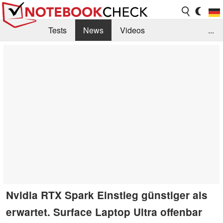
Tests
News
Videos
...
Benchmarks & Tech
Externe Tests
Kaufberatung
Deals
Suche
Jobs
Forum
Nvidia RTX Spark Einstieg günstiger als
erwartet. Surface Laptop Ultra offenbar