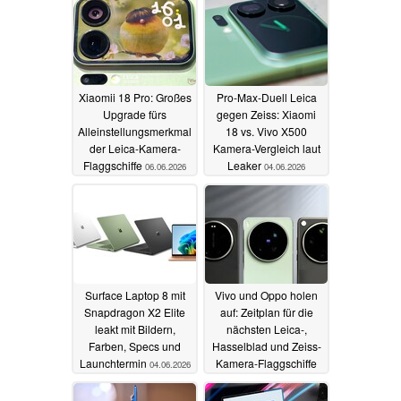
Xiaomii 18 Pro: Großes
Pro-Max-Duell Leica
Upgrade fürs
gegen Zeiss: Xiaomi
Alleinstellungsmerkmal
18 vs. Vivo X500
der Leica-Kamera-
Kamera-Vergleich laut
Flaggschiffe
Leaker
06.06.2026
04.06.2026
Surface Laptop 8 mit
Vivo und Oppo holen
Snapdragon X2 Elite
auf: Zeitplan für die
leakt mit Bildern,
nächsten Leica-,
Farben, Specs und
Hasselblad und Zeiss-
Launchtermin
Kamera-Flaggschiffe
04.06.2026
04.06.2026