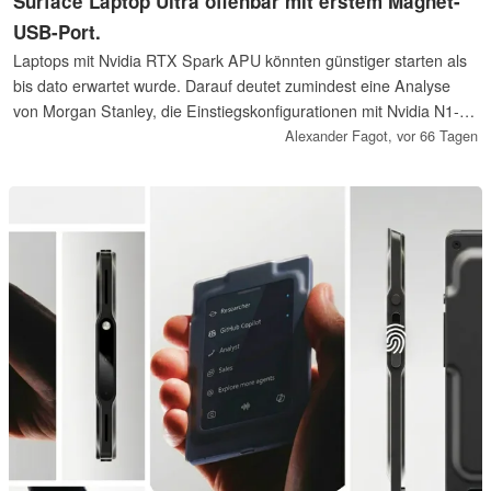
Surface Laptop Ultra offenbar mit erstem Magnet-
USB-Port.
Laptops mit Nvidia RTX Spark APU könnten günstiger starten als
bis dato erwartet wurde. Darauf deutet zumindest eine Analyse
von Morgan Stanley, die Einstiegskonfigurationen mit Nvidia N1-
Chip bereits ab Apple MacBook Pro Niveau sehen und konkrete
Alexander Fagot,
vor 66 Tagen
Zahlen nennen. Spannend auch ein Hands-On zum Microsoft
Surface Laptop Ultra, der auf einen magnetischen Ersatz des
Surface Connect Ports deutet.