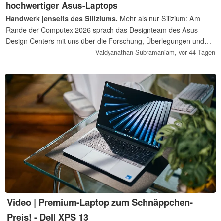
hochwertiger Asus-Laptops
Handwerk jenseits des Siliziums.
Mehr als nur Silizium: Am
Rande der Computex 2026 sprach das Designteam des Asus
Design Centers mit uns über die Forschung, Überlegungen und
Entscheidungen, die hinter den aktuellen Zenbook-, ROG- und
Vaidyanathan Subramaniam,
vor 44 Tagen
Vivobook-Serien stehen. Die Designer erklären, wie ein
interdisziplinärer und konsequent nutzerzentrierter
Entwicklungsansatz nicht nur internationale Designpreise
eingebracht hat, sondern den Laptop zunehmend zu einer
Erweiterung seines Nutzers machen soll.
Video | Premium-Laptop zum Schnäppchen-
Preis! - Dell XPS 13