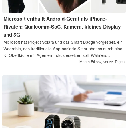
Microsoft enthüllt Android-Gerät als iPhone-
Rivalen: Qualcomm-SoC, Kamera, kleines Display
und 5G
Microsoft hat Project Solara und das Smart Badge vorgestellt, ein
Wearable, das traditionelle App-basierte Smartphones durch eine
KI-Oberfläche mit Agenten-Fokus ersetzen soll. Während
Microsoft interne Tests startet und Pilotprojekte in Unternehmen
Martin Filipov,
vor 66 Tagen
vorbereitet, tritt der Konzern in einen entscheidenden Wettlauf
gegen OpenAIs mutmaßliches KI-Smartphone für 2027 ein. Das
deutet auf einen großen Wandel hin zu spezialisierter,
kontextbewusster Hardware hin.