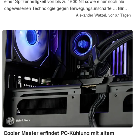
einer Spitzenhelligkeit von bis zu 1600 Nit sowie einer noch nie
dagewesenen Technologie gegen Bewegungsunschärfe … klingt
spannend? Genau das hat Asus im ROG Scar 18 2026 verbaut.
Alexander Wätzel,
vor 67 Tagen
Ach ja, das ROG Ally X bekommt ein OLED-Upgrade und es gibt
einen neuen Konkurrenten zum Macbook Neo! (Video in
englischer Sprache)
Cooler Master erfindet PC-Kühlung mit altem