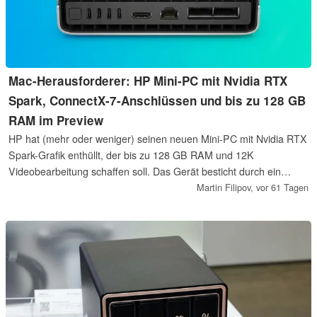
Mac-Herausforderer: HP Mini-PC mit Nvidia RTX
Spark, ConnectX-7-Anschlüssen und bis zu 128 GB
RAM im Preview
HP hat (mehr oder weniger) seinen neuen Mini-PC mit Nvidia RTX
Spark-Grafik enthüllt, der bis zu 128 GB RAM und 12K
Videobearbeitung schaffen soll. Das Gerät besticht durch ein
mutiges Design und professionelle ConnectX-7-Anschlüsse (wobei
Martin Filipov,
vor 61 Tagen
noch unklar ist, ob diese es tatsächlich in die Verkaufsversion
schaffen). Die größte Überraschung ist jedoch, dass HPs RTX
Spark-Mini-PC scheinbar noch gar keinen Namen hat.