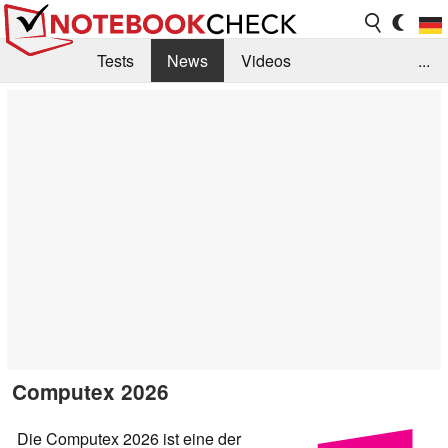
Tests
News
Videos
...
Benchmarks & Tech
Externe Tests
Kaufberatung
Deals
Suche
Jobs
Forum
Computex 2026
Die Computex 2026 ist eine der