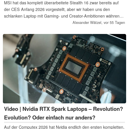
MSI hat das komplett überarbeitete Stealth 16 zwar bereits auf
der CES Anfang 2026 vorgestellt, aber wir haben uns den
schlanken Laptop mit Gaming- und Creator-Ambitionen während
der Computex dennoch für ein Mini-Review zur Brust genommen
Alexander Wätzel,
vor 55 Tagen
– und der 16-Zöller überzeugt. Aber reicht es gegen die starke
Konkurrenz wie dem Zephyrus G16?
Video | Nvidia RTX Spark Laptops – Revolution?
Evolution? Oder einfach nur anders?
Auf der Computex 2026 hat Nvidia endlich den ersten kompletten,