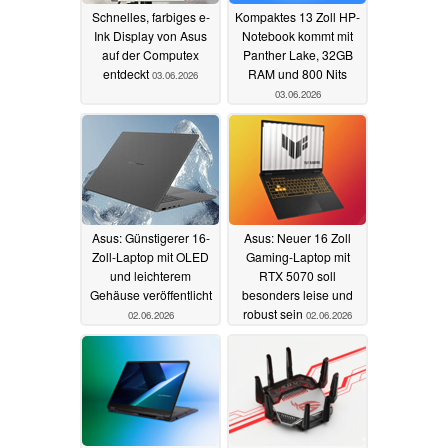
Schnelles, farbiges e-
Kompaktes 13 Zoll HP-
Ink Display von Asus
Notebook kommt mit
auf der Computex
Panther Lake, 32GB
entdeckt
RAM und 800 Nits
03.06.2026
03.06.2026
Asus: Günstigerer 16-
Asus: Neuer 16 Zoll
Zoll-Laptop mit OLED
Gaming-Laptop mit
und leichterem
RTX 5070 soll
Gehäuse veröffentlicht
besonders leise und
robust sein
02.06.2026
02.06.2026