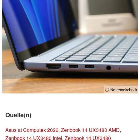
ⓘ Notebookcheck
Quelle(n)
Asus at Computex 2026
,
Zenbook 14 UX3480 AMD
,
Zenbook 14 UX3480 Intel
,
Zenbook 14 UX3480