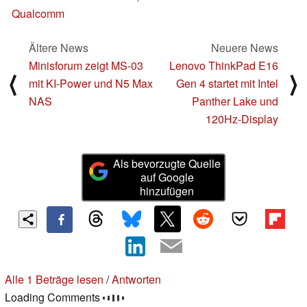
Qualcomm
Ältere News
Neuere News
Minisforum zeigt MS-03
Lenovo ThinkPad E16
⟨
⟩
mit KI-Power und N5 Max
Gen 4 startet mit Intel
NAS
Panther Lake und
120Hz-Display
Als bevorzugte Quelle
auf Google
hinzufügen
Alle 1 Beträge lesen
/
Antworten
Loading Comments