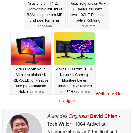
Asus enthüllt 14-Zoll-
Asus zeigt ersten WiFi
Convertible mit 32GB
8 Router: 30Gbit/s,
RAM, integriertem Stift
zwei 10GbE-Ports und
und zwei Kameras
aktive Kühlung
02.06.2026
02.06.2026
Asus ProArt: Neue
Asus ROG Swift OLED:
Monitore bieten 4K
Neue 4K-Gaming-
QD-OLED für kreative
Monitore bieten
und professionelle
Tandem-RGB und bis
Nutzer
zu 480Hz
01.06.2026
01.06.2026
Weitere Artikel
anzeigen
Autor des
Originals
:
David Chien
-
Tech Writer
- 1064 Artikel auf
Notebookcheck veröffentlicht
seit