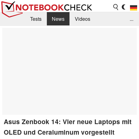
Tests
News
Videos
...
Benchmarks & Tech
Externe Tests
Kaufberatung
Deals
Suche
Jobs
Forum
Asus Zenbook 14: Vier neue Laptops mit
OLED und Ceraluminum vorgestellt