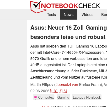
Tests
News
Videos
Be
Asus: Neuer 16 Zoll Gaming
besonders leise und robust
Asus hat soeben den TUF Gaming 16 Laptop 
der mit Intel-Core-i7-14650HX-Prozessoren,
5070-Grafik und einem verbesserten und lei
40dB ausgestattet ist. Der Laptop bietet eine
Anschlussanordnung auf der Rückseite, MIL
Zertifizierung und vom Nutzer aufrüstbare K
Martin Filipov (
übersetzt von
Enrico Frahn),
V
02.06.2026
🇺🇸
🇪🇸
...
Computex
Gaming
Laptop / Notebook