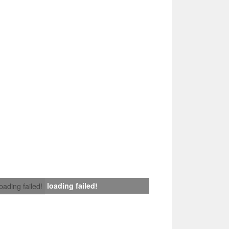
loading failed!
loading failed!