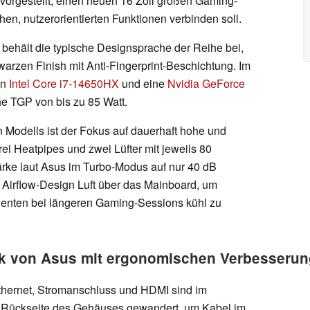
orgestellt, einen neuen 16 Zoll großen Gaming-
hen, nutzerorientierten Funktionen verbinden soll.
behält die typische Designsprache der Reihe bei,
arzen Finish mit Anti-Fingerprint-Beschichtung. Im
en
Intel Core i7-14650HX
und eine
Nvidia GeForce
ine TGP von bis zu 85 Watt.
n Modells ist der Fokus auf dauerhaft hohe und
rei Heatpipes und zwei Lüfter mit jeweils 80
stärke laut Asus im Turbo-Modus auf nur 40 dB
e Airflow-Design Luft über das Mainboard, um
enten bei längeren Gaming-Sessions kühl zu
k von Asus mit ergonomischen Verbesseru
thernet, Stromanschluss und HDMI sind im
e Rückseite des Gehäuses gewandert, um Kabel im