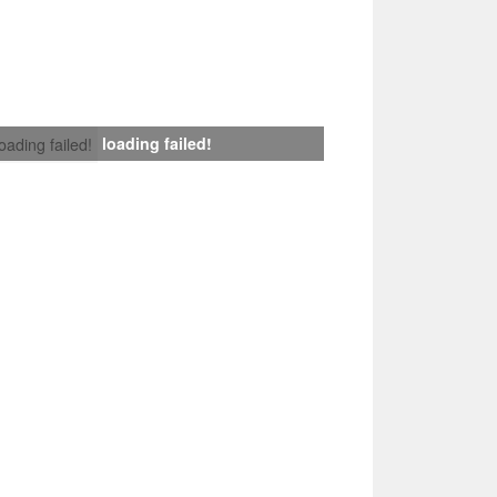
loading failed!
loading failed!