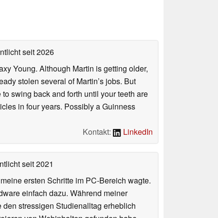
ntlicht
seit 2026
axy Young. Although Martin is getting older,
eady stolen several of Martin’s jobs. But
to swing back and forth until your teeth are
rticles in four years. Possibly a Guinness
Kontakt:
LinkedIn
tlicht
seit 2021
n meine ersten Schritte im PC-Bereich wagte.
rdware einfach dazu. Während meiner
e den stressigen Studienalltag erheblich