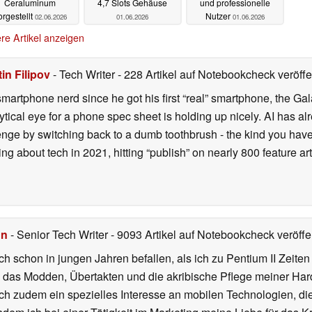
Ceraluminum
4,7 Slots Gehäuse
und professionelle
orgestellt
Nutzer
02.06.2026
01.06.2026
01.06.2026
re Artikel anzeigen
in Filipov
- Tech Writer
- 228 Artikel auf Notebookcheck veröffe
smartphone nerd since he got his first “real” smartphone, the Gal
ical eye for a phone spec sheet is holding up nicely. AI has alr
enge by switching back to a dumb toothbrush - the kind you have 
ting about tech in 2021, hitting “publish” on nearly 800 feature a
hn
- Senior Tech Writer
- 9093 Artikel auf Notebookcheck veröffen
ch schon in jungen Jahren befallen, als ich zu Pentium II Zeite
h das Modden, Übertakten und die akribische Pflege meiner Ha
ich zudem ein spezielles Interesse an mobilen Technologien, di