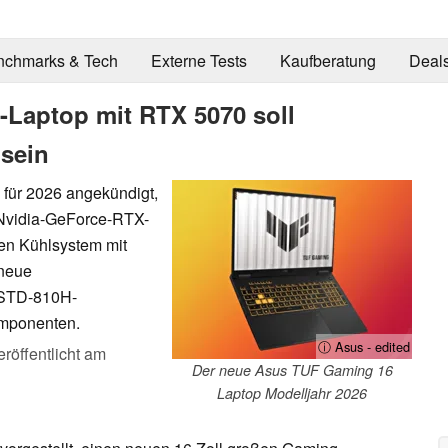
nchmarks & Tech
Externe Tests
Kaufberatung
Deal
-Laptop mit RTX 5070 soll
 sein
für 2026 angekündigt,
 Nvidia-GeForce-RTX-
sen Kühlsystem mit
 neue
-STD-810H-
omponenten.
ⓘ Asus - edited
eröffentlicht am
Der neue Asus TUF Gaming 16
Laptop Modelljahr 2026