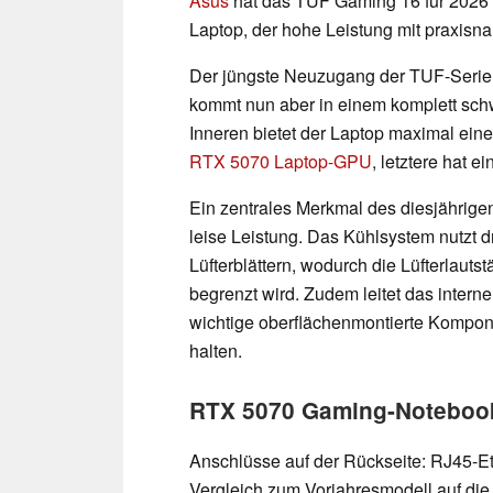
Asus
hat das TUF Gaming 16 für 2026 v
Laptop, der hohe Leistung mit praxisna
Der jüngste Neuzugang der TUF-Serie 
kommt nun aber in einem komplett schw
Inneren bietet der Laptop maximal ein
RTX 5070 Laptop-GPU
, letztere hat e
Ein zentrales Merkmal des diesjährige
leise Leistung. Das Kühlsystem nutzt d
Lüfterblättern, wodurch die Lüfterlaut
begrenzt wird. Zudem leitet das intern
wichtige oberflächenmontierte Kompon
halten.
RTX 5070 Gaming-Noteboo
Anschlüsse auf der Rückseite: RJ45-E
Vergleich zum Vorjahresmodell auf di