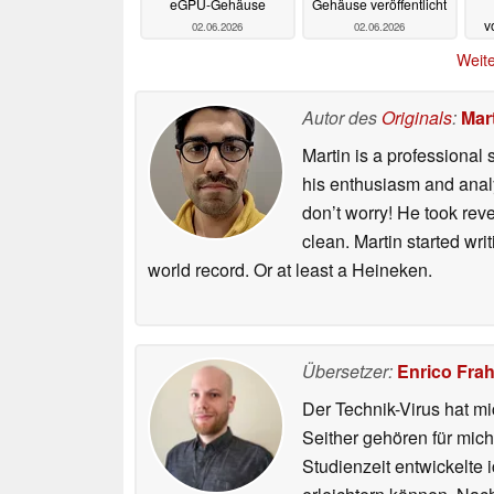
eGPU-Gehäuse
Gehäuse veröffentlicht
v
02.06.2026
02.06.2026
Weite
Autor des
Originals
:
Mart
Martin is a professional 
his enthusiasm and analyt
don’t worry! He took rev
clean. Martin started wri
world record. Or at least a Heineken.
Übersetzer:
Enrico Fra
Der Technik-Virus hat mi
Seither gehören für mic
Studienzeit entwickelte 