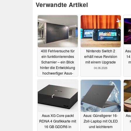
Verwandte Artikel
400 Fehlversuche für
Nintendo Switch 2
Asu
ein funktionierendes
erhält neue Revision
14
Scharnier – ein Blick
mit einem Upgrade
m
hinter die Entwicklung
04.06.2026
hochwertiger Asus-
Laptops
25.06.2026
Asus XG Core packt
Asus: Günstigerer 16-
Asu
RDNA 4 Grafikkarte mit
Zoll-Laptop mit OLED
16 GB GDDR6 in
und leichterem