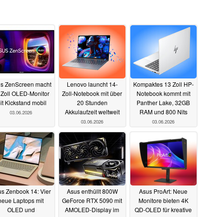
s ZenScreen macht
Lenovo launcht 14-
Kompaktes 13 Zoll HP-
 Zoll OLED-Monitor
Zoll-Notebook mit über
Notebook kommt mit
it Kickstand mobil
20 Stunden
Panther Lake, 32GB
Akkulaufzeit weltweit
RAM und 800 Nits
03.06.2026
03.06.2026
03.06.2026
s Zenbook 14: Vier
Asus enthüllt 800W
Asus ProArt: Neue
neue Laptops mit
GeForce RTX 5090 mit
Monitore bieten 4K
OLED und
AMOLED-Display im
QD-OLED für kreative