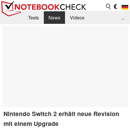
Tests
News
Videos
...
Benchmarks & Tech
Externe Tests
Kaufberatung
Deals
Suche
Jobs
Forum
Nintendo Switch 2 erhält neue Revision
mit einem Upgrade