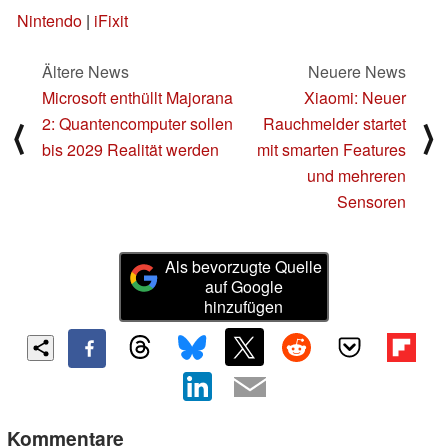
Nintendo
|
iFixit
Ältere News
Neuere News
Microsoft enthüllt Majorana
Xiaomi: Neuer
2: Quantencomputer sollen
Rauchmelder startet
⟨
⟩
bis 2029 Realität werden
mit smarten Features
und mehreren
Sensoren
Als bevorzugte Quelle
auf Google
hinzufügen
Kommentare