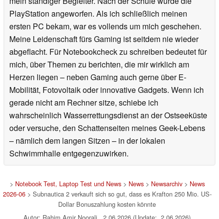
mein ständiger Begleiter. Nach der Schule wurde die
PlayStation angeworfen. Als ich schließlich meinen
ersten PC bekam, war es vollends um mich geschehen.
Meine Leidenschaft fürs Gaming ist seitdem nie wieder
abgeflacht. Für Notebookcheck zu schreiben bedeutet für
mich, über Themen zu berichten, die mir wirklich am
Herzen liegen – neben Gaming auch gerne über E-
Mobilität, Fotovoltaik oder innovative Gadgets. Wenn ich
gerade nicht am Rechner sitze, schiebe ich
wahrscheinlich Wasserrettungsdienst an der Ostseeküste
oder versuche, den Schattenseiten meines Geek-Lebens
– nämlich dem langen Sitzen – in der lokalen
Schwimmhalle entgegenzuwirken.
>
Notebook Test, Laptop Test und News
>
News
>
Newsarchiv
>
News
2026-06
> Subnautica 2 verkauft sich so gut, dass es Krafton 250 Mio. US-
Dollar Bonuszahlung kosten könnte
Autor: Rahim Amir Noorali, 2.06.2026 (Update: 2.06.2026)