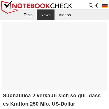
Tests
News
Videos
...
Benchmarks & Tech
Externe Tests
Kaufberatung
Deals
Suche
Jobs
Forum
Subnautica 2 verkauft sich so gut, dass
es Krafton 250 Mio. US-Dollar