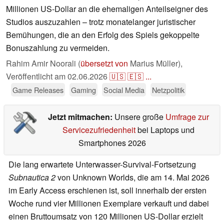
Millionen US-Dollar an die ehemaligen Anteilseigner des
Studios auszuzahlen – trotz monatelanger juristischer
Bemühungen, die an den Erfolg des Spiels gekoppelte
Bonuszahlung zu vermeiden.
Rahim Amir Noorali (
übersetzt von
Marius Müller),
Veröffentlicht am
02.06.2026
🇺🇸
🇪🇸
...
Game Releases
Gaming
Social Media
Netzpolitik
Jetzt mitmachen:
Unsere große
Umfrage zur
Servicezufriedenheit
bei Laptops und
Smartphones 2026
Die lang erwartete Unterwasser-Survival-Fortsetzung
Subnautica 2
von Unknown Worlds, die am 14. Mai 2026
im Early Access erschienen ist, soll innerhalb der ersten
Woche rund vier Millionen Exemplare verkauft und dabei
einen Bruttoumsatz von 120 Millionen US-Dollar erzielt