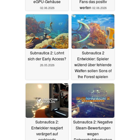
eGPU-Gehäuse
Fans das positiv
werten
02.06.2026
02.06.2026
Subnautica 2: Lohnt
Subnautica 2
sich der Early Access?
Entwickler: Spieler
wütend über fehlende
26.05.2026
Waffen sollen Sons of
the Forest spielen
23.05.2026
Subnautica 2:
Subnautica 2: Negative
Entwickler reagiert
Steam-Bewertungen
verärgert auf
wegen
prahlende
Datenschutzbedenken