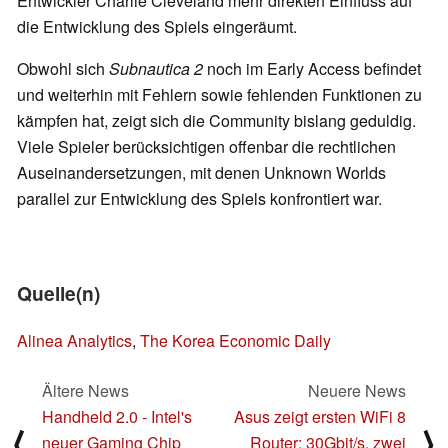
Entwickler Charlie Cleveland mehr direkten Einfluss auf
die Entwicklung des Spiels eingeräumt.
Obwohl sich
Subnautica 2
noch im Early Access befindet
und weiterhin mit Fehlern sowie fehlenden Funktionen zu
kämpfen hat, zeigt sich die Community bislang geduldig.
Viele Spieler berücksichtigen offenbar die rechtlichen
Auseinandersetzungen, mit denen Unknown Worlds
parallel zur Entwicklung des Spiels konfrontiert war.
Quelle(n)
Alinea Analytics
,
The Korea Economic Daily
Ältere News
Neuere News
Handheld 2.0 - Intel's
Asus zeigt ersten WiFi 8
⟨
⟩
neuer Gaming Chip
Router: 30Gbit/s, zwei