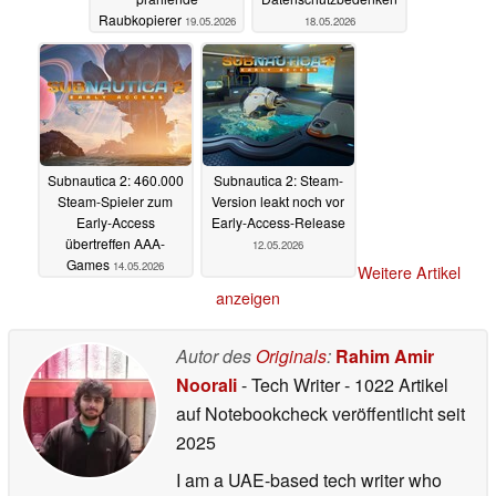
Raubkopierer
19.05.2026
18.05.2026
Subnautica 2: 460.000
Subnautica 2: Steam-
Steam-Spieler zum
Version leakt noch vor
Early-Access
Early-Access-Release
übertreffen AAA-
12.05.2026
Games
14.05.2026
Weitere Artikel
anzeigen
Autor des
Originals
:
Rahim Amir
Noorali
- Tech Writer
- 1022 Artikel
auf Notebookcheck veröffentlicht
seit
2025
I am a UAE-based tech writer who