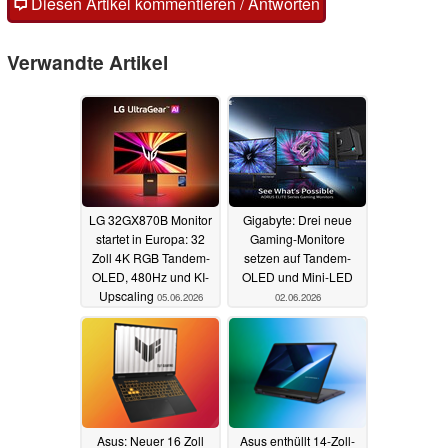
Diesen Artikel kommentieren / Antworten
Verwandte Artikel
LG 32GX870B Monitor
Gigabyte: Drei neue
startet in Europa: 32
Gaming-Monitore
Zoll 4K RGB Tandem-
setzen auf Tandem-
OLED, 480Hz und KI-
OLED und Mini-LED
Upscaling
05.06.2026
02.06.2026
Asus: Neuer 16 Zoll
Asus enthüllt 14-Zoll-