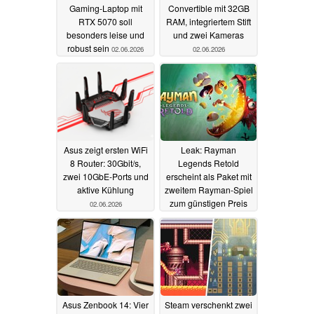
Gaming-Laptop mit
Convertible mit 32GB
RTX 5070 soll
RAM, integriertem Stift
besonders leise und
und zwei Kameras
robust sein
02.06.2026
02.06.2026
Asus zeigt ersten WiFi
Leak: Rayman
8 Router: 30Gbit/s,
Legends Retold
zwei 10GbE-Ports und
erscheint als Paket mit
aktive Kühlung
zweitem Rayman-Spiel
zum günstigen Preis
02.06.2026
02.06.2026
Asus Zenbook 14: Vier
Steam verschenkt zwei