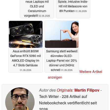
neue Laptops mit
Spiele, inklusive Indie-
OLED und
Hit mit Metascore von
Ceraluminum
89 Punkten
01.06.2026
vorgestellt
02.06.2026
Asus enthüllt 800W
Samsung stellt weltweit
GeForce RTX 5090 mit
dünnstes OLED-
AMOLED-Display im
Laptop-Panel vor: 20%
4,7 Slots Gehäuse
dünner und 240Hz
schnell
01.06.2026
01.06.2026
Weitere Artikel
anzeigen
Autor des
Originals
:
Martin Filipov
-
Tech Writer
- 228 Artikel auf
Notebookcheck veröffentlicht
seit
2026