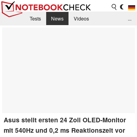
Tests
News
Videos
...
Benchmarks & Tech
Externe Tests
Kaufberatung
Deals
Suche
Jobs
Forum
Asus stellt ersten 24 Zoll OLED-Monitor
mit 540Hz und 0,2 ms Reaktionszeit vor