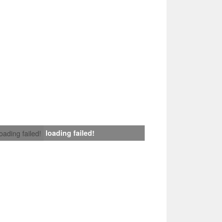
loading failed!
loading failed!