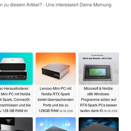
n zu diesem Artikel? - Uns interessiert Deine Meinung
c-Herausforderer:
Lenovo-Mini-PC mit
Microsoft & Nvidia:
Mini-PC mit Nvidia
Nvidia RTX Spark
x86-Windows-
X Spark, ConnectX-
bietet überraschenden
Programme sollen auf
nschlüssen und bis
Ports und bis zu
RTX-Spark-PCs besser
u 128 GB RAM im
128GB RAM
laufen dank KI
08.06.2026
08.06.2026
Preview
08.06.2026