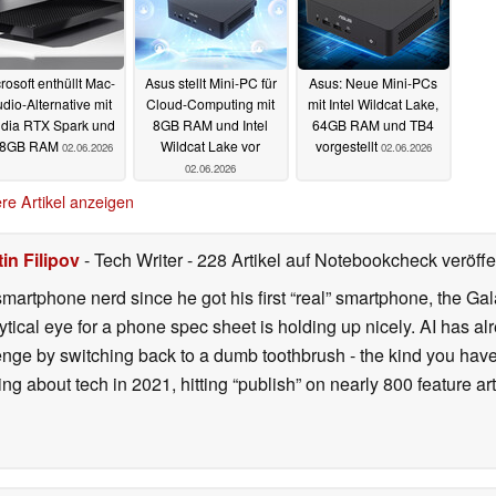
rosoft enthüllt Mac-
Asus stellt Mini-PC für
Asus: Neue Mini-PCs
udio-Alternative mit
Cloud-Computing mit
mit Intel Wildcat Lake,
idia RTX Spark und
8GB RAM und Intel
64GB RAM und TB4
28GB RAM
Wildcat Lake vor
vorgestellt
02.06.2026
02.06.2026
02.06.2026
re Artikel anzeigen
in Filipov
- Tech Writer
- 228 Artikel auf Notebookcheck veröffe
smartphone nerd since he got his first “real” smartphone, the Gal
ical eye for a phone spec sheet is holding up nicely. AI has alr
enge by switching back to a dumb toothbrush - the kind you have 
ting about tech in 2021, hitting “publish” on nearly 800 feature a