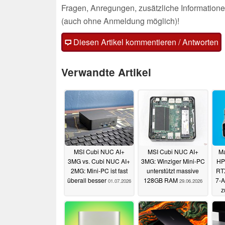
Fragen, Anregungen, zusätzliche Informatione
(auch ohne Anmeldung möglich)!
Diesen Artikel kommentieren / Antworten
Verwandte Artikel
MSI Cubi NUC AI+
MSI Cubi NUC AI+
Ma
3MG vs. Cubi NUC AI+
3MG: Winziger Mini-PC
HP 
2MG: Mini-PC ist fast
unterstützt massive
RT
überall besser
128GB RAM
7-A
01.07.2026
29.06.2026
z