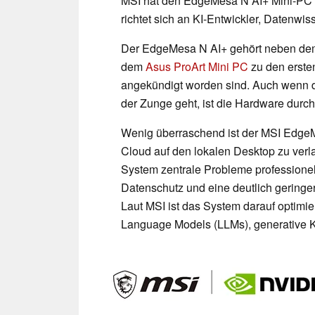
MSI hat den EdgeMesa N AI+ Mini-PC of
richtet sich an KI-Entwickler, Datenwi
Der EdgeMesa N AI+ gehört neben de
dem
Asus ProArt Mini PC
zu den erste
angekündigt worden sind. Auch wenn d
der Zunge geht, ist die Hardware dur
Wenig überraschend ist der MSI EdgeM
Cloud auf den lokalen Desktop zu verla
System zentrale Probleme professionell
Datenschutz und eine deutlich geringer
Laut MSI ist das System darauf optimi
Language Models (LLMs), generative KI