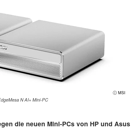
ⓘ MSI
EdgeMesa N AI+ Mini-PC
gegen die neuen Mini-PCs von HP und Asus