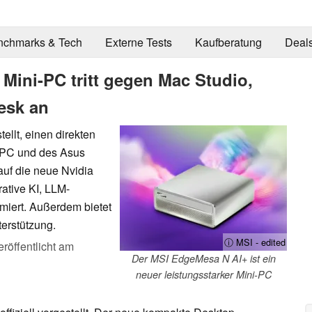
nchmarks & Tech
Externe Tests
Kaufberatung
Deal
Mini-PC tritt gegen Mac Studio,
esk an
llt, einen direkten
 PC und des Asus
auf die neue Nvidia
rative KI, LLM-
imiert. Außerdem bietet
erstützung.
ⓘ MSI - edited
eröffentlicht am
Der MSI EdgeMesa N AI+ ist ein
neuer leistungsstarker Mini-PC