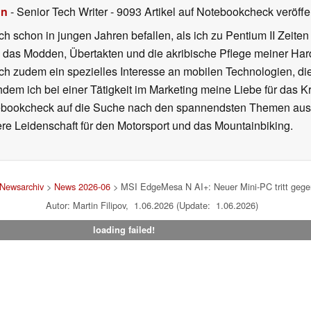
hn
- Senior Tech Writer
- 9093 Artikel auf Notebookcheck veröffen
ch schon in jungen Jahren befallen, als ich zu Pentium II Zeite
h das Modden, Übertakten und die akribische Pflege meiner Ha
ich zudem ein spezielles Interesse an mobilen Technologien, di
hdem ich bei einer Tätigkeit im Marketing meine Liebe für das 
ebookcheck auf die Suche nach den spannendsten Themen aus d
e Leidenschaft für den Motorsport und das Mountainbiking.
Newsarchiv
>
News 2026-06
> MSI EdgeMesa N AI+: Neuer Mini-PC tritt geg
Autor: Martin Filipov, 1.06.2026 (Update: 1.06.2026)
loading failed!