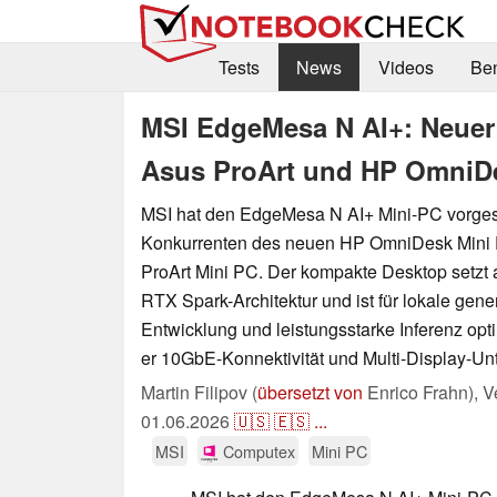
Tests
News
Videos
Be
MSI EdgeMesa N AI+: Neuer 
Asus ProArt und HP OmniD
MSI hat den EdgeMesa N AI+ Mini-PC vorgeste
Konkurrenten des neuen HP OmniDesk Mini
ProArt Mini PC. Der kompakte Desktop setzt 
RTX Spark-Architektur und ist für lokale gene
Entwicklung und leistungsstarke Inferenz opt
er 10GbE-Konnektivität und Multi-Display-Unt
Martin Filipov (
übersetzt von
Enrico Frahn),
V
01.06.2026
🇺🇸
🇪🇸
...
MSI
Computex
Mini PC