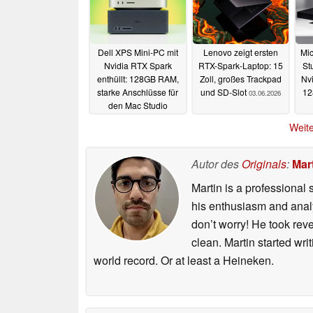
Dell XPS Mini-PC mit
Lenovo zeigt ersten
Mic
Nvidia RTX Spark
RTX-Spark-Laptop: 15
St
enthüllt: 128GB RAM,
Zoll, großes Trackpad
Nv
starke Anschlüsse für
und SD-Slot
1
03.06.2026
den Mac Studio
Rivalen
07.06.2026
Weite
Autor des
Originals
:
Mart
Martin is a professional 
his enthusiasm and analyt
don’t worry! He took rev
clean. Martin started wri
world record. Or at least a Heineken.