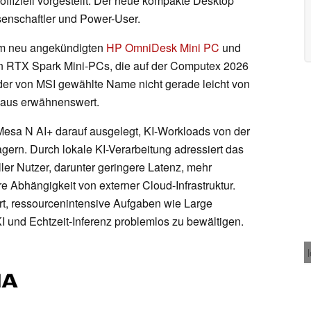
fiziell vorgestellt. Der neue kompakte Desktop
ssenschaftler und Power-User.
m neu angekündigten
HP OmniDesk Mini PC
und
n RTX Spark Mini-PCs, die auf der Computex 2026
er von MSI gewählte Name nicht gerade leicht von
chaus erwähnenswert.
esa N AI+ darauf ausgelegt, KI-Workloads von der
gern. Durch lokale KI-Verarbeitung adressiert das
er Nutzer, darunter geringere Latenz, mehr
e Abhängigkeit von externer Cloud-Infrastruktur.
ert, ressourcenintensive Aufgaben wie Large
 und Echtzeit-Inferenz problemlos zu bewältigen.