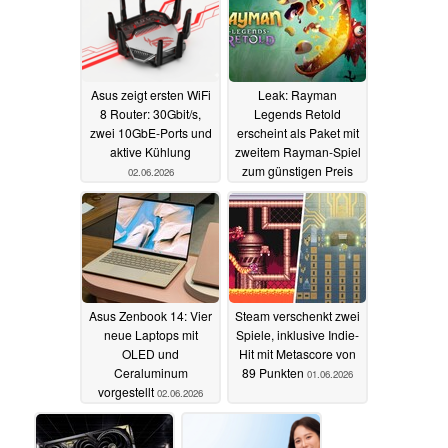
Asus zeigt ersten WiFi
Leak: Rayman
8 Router: 30Gbit/s,
Legends Retold
zwei 10GbE-Ports und
erscheint als Paket mit
aktive Kühlung
zweitem Rayman-Spiel
zum günstigen Preis
02.06.2026
02.06.2026
Asus Zenbook 14: Vier
Steam verschenkt zwei
neue Laptops mit
Spiele, inklusive Indie-
OLED und
Hit mit Metascore von
Ceraluminum
89 Punkten
01.06.2026
vorgestellt
02.06.2026