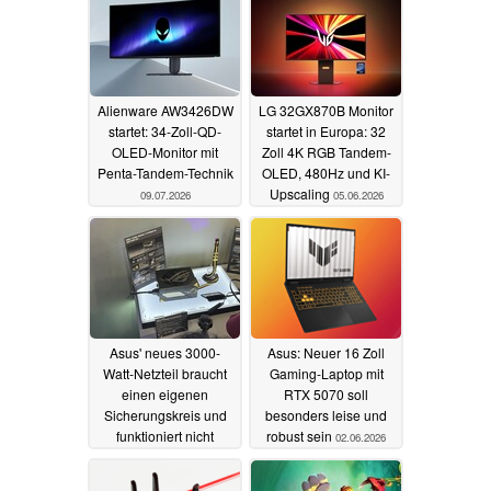
Alienware AW3426DW
LG 32GX870B Monitor
startet: 34-Zoll-QD-
startet in Europa: 32
OLED-Monitor mit
Zoll 4K RGB Tandem-
Penta-Tandem-Technik
OLED, 480Hz und KI-
Upscaling
09.07.2026
05.06.2026
Asus' neues 3000-
Asus: Neuer 16 Zoll
Watt-Netzteil braucht
Gaming-Laptop mit
einen eigenen
RTX 5070 soll
Sicherungskreis und
besonders leise und
funktioniert nicht
robust sein
02.06.2026
überall
03.06.2026