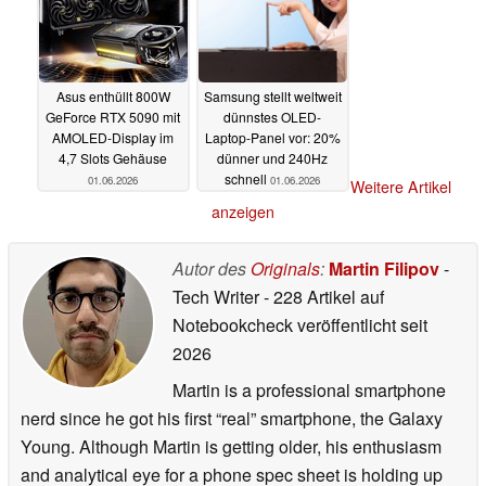
Asus enthüllt 800W
Samsung stellt weltweit
GeForce RTX 5090 mit
dünnstes OLED-
AMOLED-Display im
Laptop-Panel vor: 20%
4,7 Slots Gehäuse
dünner und 240Hz
schnell
01.06.2026
01.06.2026
Weitere Artikel
anzeigen
Autor des
Originals
:
Martin Filipov
-
Tech Writer
- 228 Artikel auf
Notebookcheck veröffentlicht
seit
2026
Martin is a professional smartphone
nerd since he got his first “real” smartphone, the Galaxy
Young. Although Martin is getting older, his enthusiasm
and analytical eye for a phone spec sheet is holding up