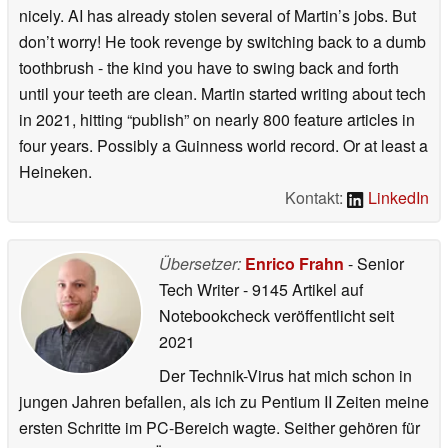
nicely. AI has already stolen several of Martin’s jobs. But
don’t worry! He took revenge by switching back to a dumb
toothbrush - the kind you have to swing back and forth
until your teeth are clean. Martin started writing about tech
in 2021, hitting “publish” on nearly 800 feature articles in
four years. Possibly a Guinness world record. Or at least a
Heineken.
Kontakt:
LinkedIn
Übersetzer:
Enrico Frahn
- Senior
Tech Writer
- 9145 Artikel auf
Notebookcheck veröffentlicht
seit
2021
Der Technik-Virus hat mich schon in
jungen Jahren befallen, als ich zu Pentium II Zeiten meine
ersten Schritte im PC-Bereich wagte. Seither gehören für