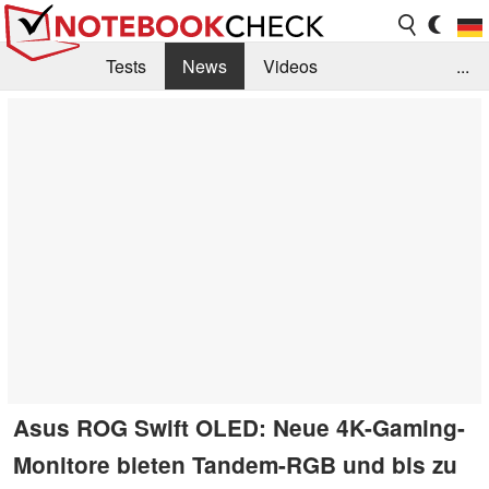
Tests
News
Videos
...
Benchmarks & Tech
Externe Tests
Kaufberatung
Deals
Suche
Jobs
Forum
Asus ROG Swift OLED: Neue 4K-Gaming-
Monitore bieten Tandem-RGB und bis zu