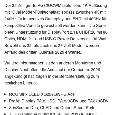
Der 32 Zoll große PG32UCWM bietet eine 4K-Auflösung
mit "Dual Mode"-Funktionalität, sodass zwischen 4K mit
240Hz für immersives Gameplay und FHD mit 480Hz für
kompetitive Vorteile gewechselt werden kann. Die Serie
bietet Unterstützung für DisplayPort 2.1a UHBR20 mit 80
Gbit/s, HDMI 2.1 und USB-C Power Delivery mit 90 Watt.
Sowohl das 32- als auch das 27-Zoll-Modell werden
Anfang des dritten Quartals 2026 erwartet.
Weitere Informationen zu den anderen Monitoren und
Display-Neuheiten, die Asus auf der Computex 2026
angekündigt hat, folgen in der Berichterstattung zum
restlichen Lineup:
ROG Strix OLED XG259QWPG Ace
ProArt Display PA32USD, PA329CDV und PA279CDV
ZenScreen Duo, OLED und Color ePaper Serie
TUF Gaming VG34WQML5F und VG27AQML5F