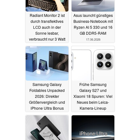
Radiant Monitor 2 ist
Asus launcht günstiges
durch transflektives
Business-Notebook mit
LCD auch in der
Ryzen AI 5 330 und 16
Sonne lesbar,
GB DDR5-RAM
verbraucht nur 3 Watt
17.06.2026
19.06.2026
Samsung Galaxy
Frühe Samsung
Foldables Unpacked
Galaxy S27 und
2026: Direkter
Xiaomi 18 Spuren: Viel
Größenvergleich und
Neues beim Leica-
iPhone Ultra Bonus
Kamera-Lineup
erwartet
14.06.2026
14.06.2026