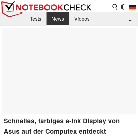
Tests
News
Videos
...
Benchmarks & Tech
Externe Tests
Kaufberatung
Deals
Suche
Jobs
Forum
Schnelles, farbiges e-Ink Display von
Asus auf der Computex entdeckt