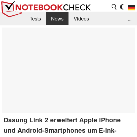
Tests
News
Videos
...
Benchmarks & Tech
Externe Tests
Kaufberatung
Deals
Suche
Jobs
Forum
Dasung Link 2 erweitert Apple iPhone
und Android-Smartphones um E-Ink-