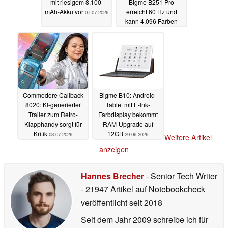
mit riesigem 8.100-
Bigme B251 Pro
mAh-Akku vor
erreicht 60 Hz und
07.07.2026
kann 4.096 Farben
darstellen
06.07.2026
Commodore Callback
Bigme B10: Android-
8020: KI-generierter
Tablet mit E-Ink-
Trailer zum Retro-
Farbdisplay bekommt
Klapphandy sorgt für
RAM-Upgrade auf
Kritik
12GB
03.07.2026
29.06.2026
Weitere Artikel
anzeigen
Hannes Brecher
- Senior Tech Writer
- 21947 Artikel auf Notebookcheck
veröffentlicht
seit 2018
Seit dem Jahr 2009 schreibe ich für