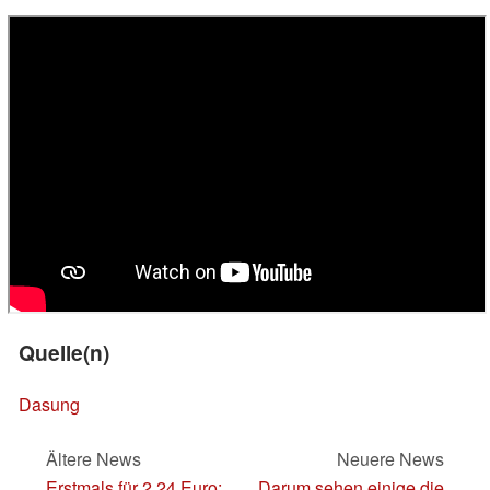
Quelle(n)
Dasung
Ältere News
Neuere News
Erstmals für 2,24 Euro:
Darum sehen einige die