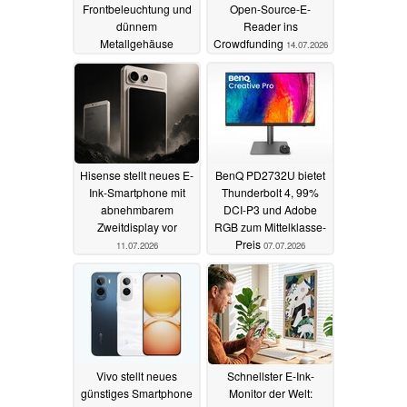
Frontbeleuchtung und
Open-Source-E-
dünnem
Reader ins
Metallgehäuse
Crowdfunding
14.07.2026
15.07.2026
Hisense stellt neues E-
BenQ PD2732U bietet
Ink-Smartphone mit
Thunderbolt 4, 99%
abnehmbarem
DCI-P3 und Adobe
Zweitdisplay vor
RGB zum Mittelklasse-
Preis
11.07.2026
07.07.2026
Vivo stellt neues
Schnellster E-Ink-
günstiges Smartphone
Monitor der Welt: