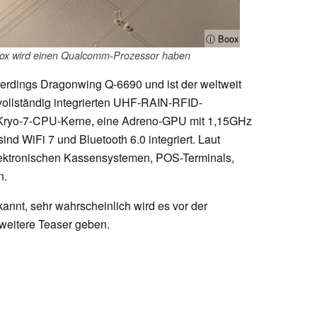
ⓘ Boox
oox wird einen Qualcomm-Prozessor haben
erdings Dragonwing Q-6690 und ist der weltweit
 vollständig integrierten UHF-RAIN-RFID-
t Kryo-7-CPU-Kerne, eine Adreno-GPU mit 1,15GHz
d WiFi 7 und Bluetooth 6.0 integriert. Laut
 elektronischen Kassensystemen, POS-Terminals,
n.
annt, sehr wahrscheinlich wird es vor der
 weitere Teaser geben.