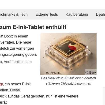
nchmarks & Tech
Externe Tests
Kaufberatung
Deal
zum E-Ink-Tablet enthüllt
hat Boox in einem
 verraten. Die neue
gleich zur vorherigen
tungssteigerung geben.
n),
Veröffentlicht am
ⓘ Boox
Das Boox Note X6 soll einen deutlich
stärkeren Chipsatz bekommen
gt
, ein neues E-Ink-
ellen. Diese
lick auf das Gerät geboten, nun ist eine weitere
rrät.