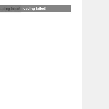
loading failed!
loading failed!