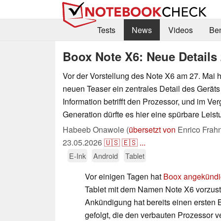
Tests
News
Videos
Be
Boox Note X6: Neue Details 
Vor der Vorstellung des Note X6 am 27. Mai 
neuen Teaser ein zentrales Detail des Geräts
Information betrifft den Prozessor, und im Ver
Generation dürfte es hier eine spürbare Leis
Habeeb Onawole (
übersetzt von
Enrico Frah
23.05.2026
🇺🇸
🇪🇸
...
E-Ink
Android
Tablet
Vor einigen Tagen hat
Boox angekündi
Tablet mit dem Namen Note X6 vorzust
Ankündigung hat bereits einen ersten B
gefolgt, die den verbauten Prozessor ve