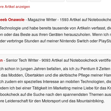
re Artikel anzeigen
eeb Onawole
- Magazine Writer
- 1593 Artikel auf Notebookche
Technologie und habe bereits tausende von Artikeln verfasst, d
en oder das Beste aus ihren Geräten herauszuholen. Wenn ich ni
r verbringe Stunden auf meiner Nintendo Switch oder PlaySta
hn
- Senior Tech Writer
- 9093 Artikel auf Notebookcheck veröffen
ch schon in jungen Jahren befallen, als ich zu Pentium II Zeite
h das Modden, Übertakten und die akribische Pflege meiner Ha
ich zudem ein spezielles Interesse an mobilen Technologien, di
hdem ich bei einer Tätigkeit im Marketing meine Liebe für das 
ebookcheck auf die Suche nach den spannendsten Themen aus d
e Leidenschaft für den Motorsport und das Mountainbiking.