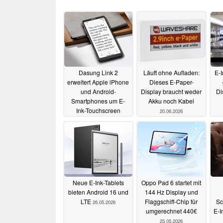
Dasung Link 2
Läuft ohne Aufladen:
E-I
erweitert Apple iPhone
Dieses E-Paper-
und Android-
Display braucht weder
Di
Smartphones um E-
Akku noch Kabel
Ink-Touchscreen
20.06.2026
26.06.2026
Neue E-Ink-Tablets
Oppo Pad 6 startet mit
bieten Android 16 und
144 Hz Display und
LTE
Flaggschiff-Chip für
Sc
26.05.2026
umgerechnet 440€
E‑I
25.05.2026