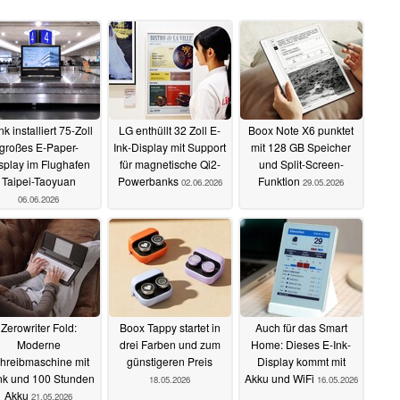
nk installiert 75-Zoll
LG enthüllt 32 Zoll E-
Boox Note X6 punktet
großes E-Paper-
Ink-Display mit Support
mit 128 GB Speicher
splay im Flughafen
für magnetische Qi2-
und Split-Screen-
Taipei-Taoyuan
Powerbanks
Funktion
02.06.2026
29.05.2026
06.06.2026
Zerowriter Fold:
Boox Tappy startet in
Auch für das Smart
Moderne
drei Farben und zum
Home: Dieses E-Ink-
hreibmaschine mit
günstigeren Preis
Display kommt mit
nk und 100 Stunden
Akku und WiFi
18.05.2026
16.05.2026
Akku
21.05.2026