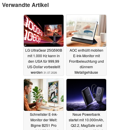
Verwandte Artikel
LG UltraGear 25G590B
AOC enthüllt mobilen
mit 1.000 Hz kann in
E-Ink-Monitor mit
den USA für 999,99
Frontbeleuchtung und
US-Dollar vorbestellt
dünnem
werden
Metallgehäuse
31.07.2026
15.07.2026
Schnellster E-Ink-
Neue Powerbank
Monitor der Welt:
startet mit 10.000mAh,
Bigme B251 Pro
Qi2.2, MagSafe und