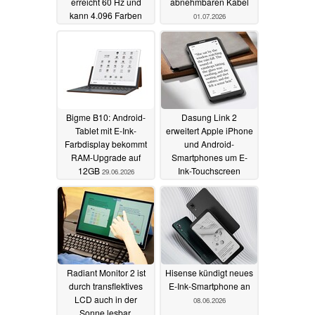
erreicht 60 Hz und
abnehmbaren Kabel
kann 4.096 Farben
01.07.2026
darstellen
06.07.2026
Bigme B10: Android-
Dasung Link 2
Tablet mit E-Ink-
erweitert Apple iPhone
Farbdisplay bekommt
und Android-
RAM-Upgrade auf
Smartphones um E-
12GB
Ink-Touchscreen
29.06.2026
26.06.2026
Radiant Monitor 2 ist
Hisense kündigt neues
durch transflektives
E-Ink-Smartphone an
LCD auch in der
08.06.2026
Sonne lesbar,