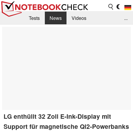
Tests
News
Videos
...
Benchmarks & Tech
Externe Tests
Kaufberatung
Deals
Suche
Jobs
Forum
LG enthüllt 32 Zoll E-Ink-Display mit
Support für magnetische Qi2-Powerbanks